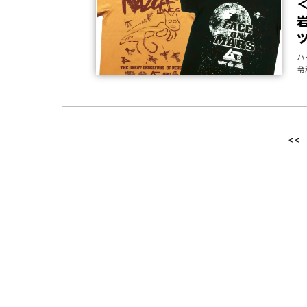
ハ
令
<<