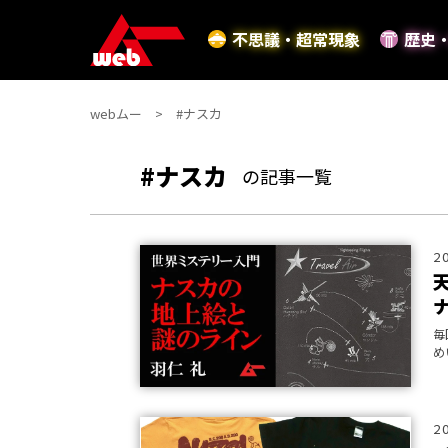
不思議・超常現象
歴史
webムー
#ナスカ
#ナスカ
の記事一覧
2
毎
め
憶
る
2