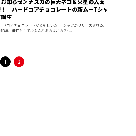
＜お知らせ＞ナスカの巨大ネコ＆火星の人面
岩！ ハードコアチョコレートの新ムーTシャ
ツ誕生
ードコアチョコレートから新しいムーTシャツがリリースされる。
和3年一発目として投入されるのはこの２つ。
1
2