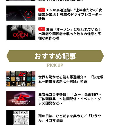
チリの高速道路に“上半身だけの”女
幽霊が出現！ 戦慄のドライブレコーダー
映像
映画「オーメン」は呪われている！
出演者や関係者を襲った数々の怪奇と不
穏な新作の噂
おすすめ記事
PICK UP
世界を驚かせる謎を厳選紹介!! 「決定版
ムー的世界の新七不思議」発売
異次元コラボ多数！ 「ムー」企画制作・
ご依頼募集 ～動画配信・イベント・グ
ッズ開発など～
雨の日は、ひとだまを集めて／「むうや
ん」４コマ漫画