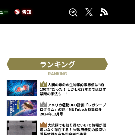
ュー
告知
ランキング
RANKING
人間の寿命の生物学的限界値は“約
190年”だった！ しかし627年まで延ばす
禁断の手法も…！
アメリカ極秘UFO計画「レガシープ
ログラム」の謎／MUTube＆特集紹介
2024年12月号
大統領でも知り得ないUFO情報が間
違いなく存在する！ 米政府機関の根深い
隠蔽体質を有名司会者が告発