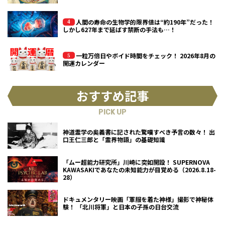
人間の寿命の生物学的限界値は“約190年”だった！
しかし627年まで延ばす禁断の手法も…！
一粒万倍日やボイド時間をチェック！ 2026年8月の
開運カレンダー
おすすめ記事
PICK UP
神道霊学の奥義書に記された驚嘆すべき予言の数々！ 出
口王仁三郎と「霊界物語」の基礎知識
「ムー超能力研究所」川崎に突如開設！ SUPERNOVA
KAWASAKIであなたの未知能力が目覚める（2026.8.18-
28）
ドキュメンタリー映画「軍服を着た神様」撮影で神秘体
験！ 「北川将軍」と日本の子孫の日台交流