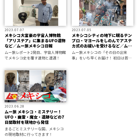
2023.07.07
2023.07.05
メキシコ大富豪の宇宙人博物館
メキシコシティの地下に眠るテン
「アリステア」に集まるUFO遺物
プロ・マヨールをしのんでアステ
など／ムー旅メキシコ日報
カ式のお祓いを受けるなど／ムー
旅メキシコ日報
ムー旅レポート2発目、宇宙人博物館
ムー旅メキシコの「その日の出来
でメキシコ史を覆す遺物と遭遇！
事」をいち早くお届け！ 初日は首都
で受けたアステカの洗礼などについ
て。
2023.06.28
ムー旅 メキシコ・ミステリー！
UFO・幽霊・魔女・遺跡などの7
日間取材を現地から発信
まるごとミステリーな国、メキシコ
の現地取材に行ってきます！