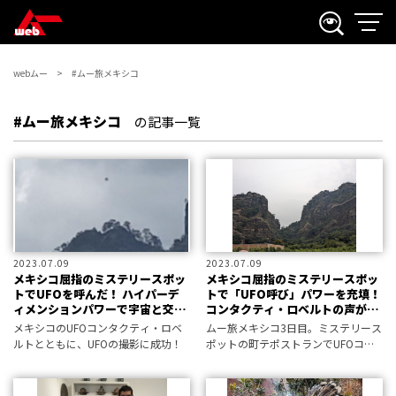
webムー
#ムー旅メキシコ
#ムー旅メキシコ
の記事一覧
2023.07.09
2023.07.09
メキシコ屈指のミステリースポッ
メキシコ屈指のミステリースポッ
トでUFOを呼んだ！ ハイパーデ
トで「UFO呼び」パワーを充填！
ィメンションパワーで宇宙と交信
コンタクティ・ロベルトの声が大
体験／ムー旅メキシコ日報
地と空を震わせる／ムー旅メキシ
メキシコのUFOコンタクティ・ロベ
ムー旅メキシコ3日目。ミステリース
コ日報
ルトとともに、UFOの撮影に成功！
ポットの町テポストランでUFOコン
タクティと遭遇。彼が導いた場所と
は？