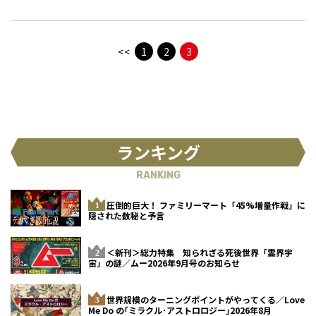
<<
1
2
3
ランキング
RANKING
圧倒的巨大！ ファミリーマート「45%増量作戦」に
隠された数秘と予言
＜新刊＞総力特集 知られざる死後世界「霊界宇
宙」の謎／ムー2026年9月号のお知らせ
世界規模のターニングポイントがやってくる／Love
Me Do の｢ミラクル･アストロロジー｣2026年8月