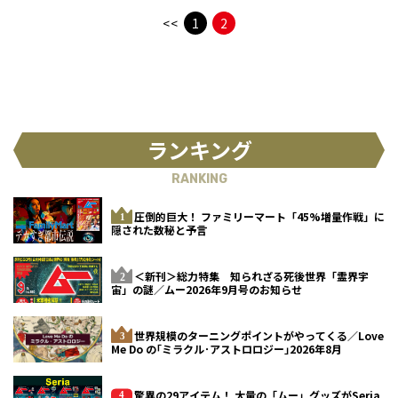
たという説がある。 ペルーの元駐日
<<
1
2
大使
ランキング
RANKING
圧倒的巨大！ ファミリーマート「45%増量作戦」に
隠された数秘と予言
＜新刊＞総力特集 知られざる死後世界「霊界宇
宙」の謎／ムー2026年9月号のお知らせ
世界規模のターニングポイントがやってくる／Love
Me Do の｢ミラクル･アストロロジー｣2026年8月
驚異の29アイテム！ 大量の「ムー」グッズがSeria