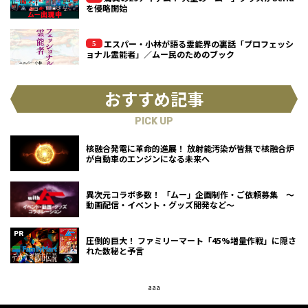
を侵略開始
エスパー・小林が語る霊能界の裏話「プロフェッシ
ョナル霊能者」／ムー民のためのブック
おすすめ記事
PICK UP
核融合発電に革命的進展！ 放射能汚染が皆無で核融合炉
が自動車のエンジンになる未来へ
異次元コラボ多数！ 「ムー」企画制作・ご依頼募集 ～
動画配信・イベント・グッズ開発など～
圧倒的巨大！ ファミリーマート「45%増量作戦」に隠さ
れた数秘と予言
aaa