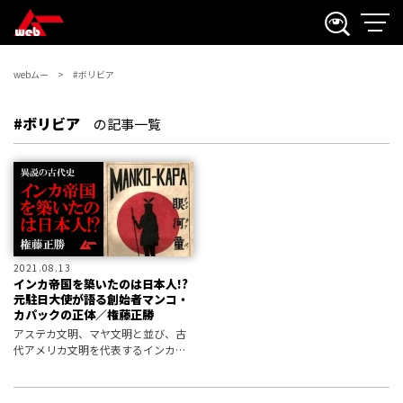
webムー
#ボリビア
#ボリビア
の記事一覧
2021.08.13
インカ帝国を築いたのは日本人!?
元駐日大使が語る創始者マンコ・
カパックの正体／権藤正勝
アステカ文明、マヤ文明と並び、古
代アメリカ文明を代表するインカ帝
国。 世界遺産のマチュピチュはその
遺跡として知られるが、このインカ
帝国を築いたのはなんと日本人だっ