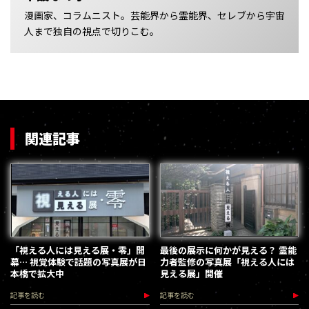
漫画家、コラムニスト。芸能界から霊能界、セレブから宇宙
人まで独自の視点で切りこむ。
関連記事
「視える人には見える展・零」開
最後の展示に何かが見える？ 霊能
幕… 視覚体験で話題の写真展が日
力者監修の写真展「視える人には
本橋で拡大中
見える展」開催
記事を読む
記事を読む