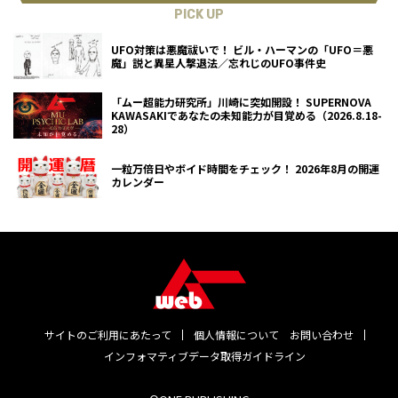
PICK UP
UFO対策は悪魔祓いで！ ビル・ハーマンの「UFO＝悪
魔」説と異星人撃退法／忘れじのUFO事件史
「ムー超能力研究所」川崎に突如開設！ SUPERNOVA
KAWASAKIであなたの未知能力が目覚める（2026.8.18-
28）
一粒万倍日やボイド時間をチェック！ 2026年8月の開運
カレンダー
サイトのご利用にあたって
個人情報について
お問い合わせ
インフォマティブデータ取得ガイドライン