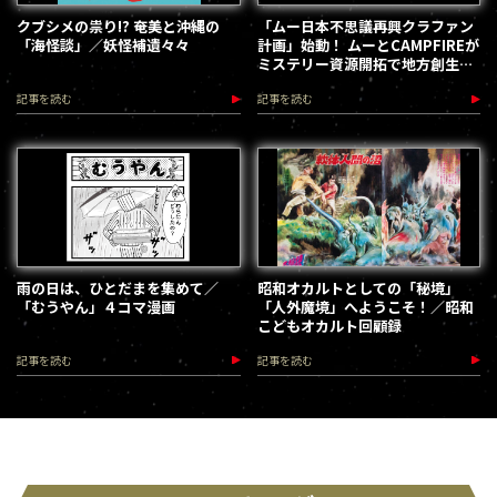
クブシメの祟り!? 奄美と沖縄の
「ムー日本不思議再興クラファン
「海怪談」／妖怪補遺々々
計画」始動！ ムーとCAMPFIREが
ミステリー資源開拓で地方創生を
加速します
記事を読む
記事を読む
雨の日は、ひとだまを集めて／
昭和オカルトとしての「秘境」
「むうやん」４コマ漫画
「人外魔境」へようこそ！／昭和
こどもオカルト回顧録
記事を読む
記事を読む