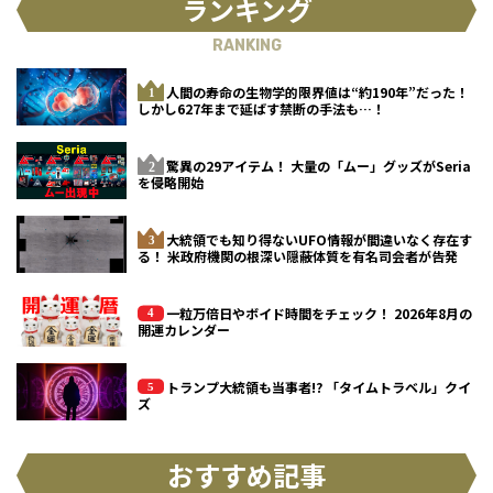
ランキング
RANKING
人間の寿命の生物学的限界値は“約190年”だった！
しかし627年まで延ばす禁断の手法も…！
驚異の29アイテム！ 大量の「ムー」グッズがSeria
を侵略開始
大統領でも知り得ないUFO情報が間違いなく存在す
る！ 米政府機関の根深い隠蔽体質を有名司会者が告発
一粒万倍日やボイド時間をチェック！ 2026年8月の
開運カレンダー
トランプ大統領も当事者!? 「タイムトラベル」クイ
ズ
おすすめ記事