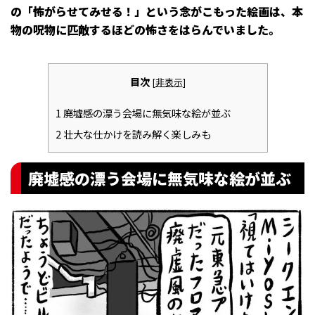
の「怖がらせてみせる！」という念がこもった絵画は、本
物の呪物に匹敵するほどの怖さをはらんでいました。
目次
[
非表示
]
1
廃墟感の漂う会場に無気味な絵が並ぶ
2
壮大な仕かけを読み解く楽しみも
廃墟感の漂う会場に無気味な絵が並ぶ