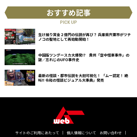
おすすめ記事
PICK UP
生け捕り賞金２億円の伝説が再び？ 兵庫県宍粟市がツチ
ノコの聖地として再始動開始！
中国版ツングースカ大爆発!? 貴州「空中怪車事件」の
謎／忘れじのUFO事件史
最新の怪談・都市伝説を大胆可視化！ 「ムー認定！ 絶
叫!! 令和の怪談ビジュアル大事典」発売
サイトのご利用にあたって
個人情報について
お問い合わせ