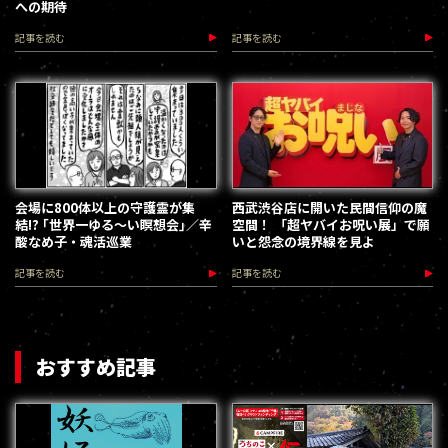
への期待
記事を読む
記事を読む
会場に800体以上の守護霊が集
西武渋谷店に開いた民間信仰の魔
結!? ｢世界一ゆる〜い瞑想会｣／辛
空間！ 「超ヤバイお呪い展」で願
酸なめ子・魂活巡業
いと怨念の境界線を見よ
記事を読む
記事を読む
おすすめ記事