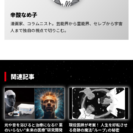
辛酸なめ子
漫画家、コラムニスト。芸能界から霊能界、セレブから宇宙
人まで独自の視点で切りこむ。
関連記事
光や音を浴びると治療になる!? 薬
現役医師が考案！ 人生を好転させ
のいらない“未来の医療”研究開発
る奇跡の魔法｢ループ｣の秘密