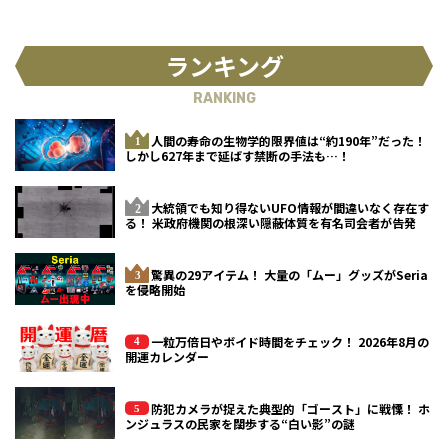
ランキング
RANKING
人間の寿命の生物学的限界値は“約190年”だった！
しかし627年まで延ばす禁断の手法も…！
大統領でも知り得ないUFO情報が間違いなく存在す
る！ 米政府機関の根深い隠蔽体質を有名司会者が告発
驚異の29アイテム！ 大量の「ムー」グッズがSeria
を侵略開始
一粒万倍日やボイド時間をチェック！ 2026年8月の
開運カレンダー
防犯カメラが捉えた典型的「ゴースト」に戦慄！ ホ
ンジュラスの民家を闊歩する“白い影”の謎