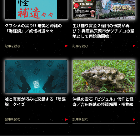
クブシメの祟り!? 奄美と沖縄の
生け捕り賞金２億円の伝説が再
「海怪談」／妖怪補遺々々
び？ 兵庫県宍粟市がツチノコの聖
地として再始動開始！
記事を読む
記事を読む
嘘と真実が巧みに交錯する「陰謀
沖縄の霊石「ビジュル」信仰と怪
論」クイズ
奇／吉田悠軌の怪談解題・呪物編
記事を読む
記事を読む