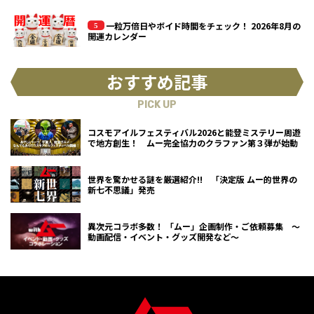
一粒万倍日やボイド時間をチェック！ 2026年8月の
開運カレンダー
おすすめ記事
PICK UP
コスモアイルフェスティバル2026と能登ミステリー周遊
で地方創生！ ムー完全協力のクラファン第３弾が始動
世界を驚かせる謎を厳選紹介!! 「決定版 ムー的世界の
新七不思議」発売
異次元コラボ多数！ 「ムー」企画制作・ご依頼募集 ～
動画配信・イベント・グッズ開発など～