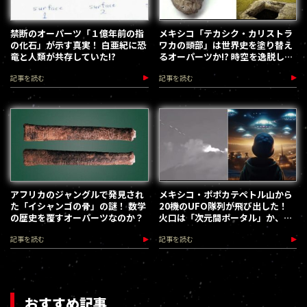
禁断のオーパーツ「１億年前の指
メキシコ「テカシク・カリストラ
の化石」が示す真実！ 白亜紀に恐
ワカの頭部」は世界史を塗り替え
竜と人類が共存していた!?
るオーパーツか!? 時空を逸脱した
古代ローマの彫像
記事を読む
記事を読む
アフリカのジャングルで発見され
メキシコ・ポポカテペトル山から
た「イシャンゴの骨」の謎！ 数学
20機のUFO隊列が飛び出した！
の歴史を覆すオーパーツなのか？
火口は「次元間ポータル」か、公
聴会目前の怪異
記事を読む
記事を読む
おすすめ記事