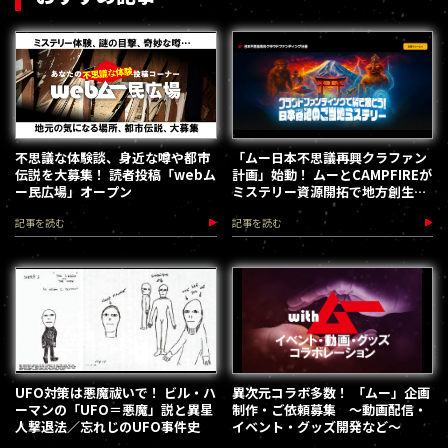
不思議な体験談、身近な噂や都市
「ムー日本不思議再興クラファン
伝説を大募集！ 読者投稿「webム
計画」始動！ ムーとCAMPFIREが
ー民広場」オープン
ミステリー資源開拓で地方創生を
加速します
記事を読む
記事を読む
UFO対策は悪魔祓いで！ ビル・ハ
異次元コラボ多数！ 「ムー」企画
ーマンの「UFO＝悪魔」説と異星
制作・ご依頼募集 ～動画配信・
人撃退法／忘れじのUFO事件史
イベント・グッズ開発など～