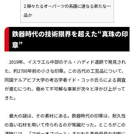
2
錚々たるオーパーツの系譜に連なる新たな一
品か
鉄器時代の技術限界を超えた“真珠の印
章”
2019年、イスラエル中部のテル・ハディド遺跡で発見され
た、約2700年前の小さな印章。この古代の工芸品について、
同国テルアビブ大学の考古学者イド・コッホ氏らによる調査
が進むにつれ、極めて不可解な事実が次々と浮かび上がって
きた。
最大の謎は、その素材にある。鉄器時代の印章は、耐久性
の高い石材を用いて作られるのが常識だった。ところがこの
遺物には、「マザーオブパール」――すなわち真珠母貝の内側に