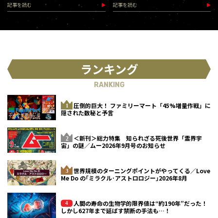
記事を読む
記事を読む
ランキング
RANKING
圧倒的巨大！ ファミリーマート「45%増量作戦」に
隠された数秘と予言
＜新刊＞総力特集 知られざる死後世界「霊界宇
宙」の謎／ムー2026年9月号のお知らせ
世界規模のターニングポイントがやってくる／Love
Me Do の｢ミラクル･アストロロジー｣2026年8月
人間の寿命の生物学的限界値は“約190年”だった！
しかし627年まで延ばす禁断の手法も…！