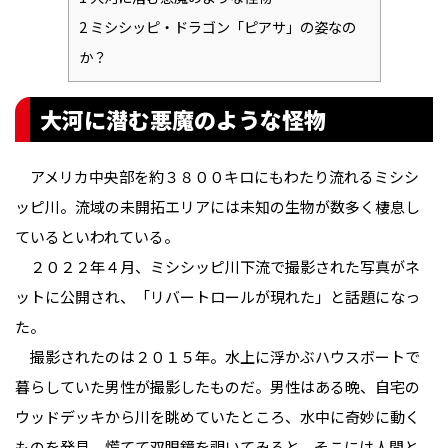
2
ミシシッピ・ドラゴン「ピアサ」の姿なの
か？
大河に潜む悪魔のような怪物
アメリカ中央部を約３８００キロにもわたり流れるミシシ
ッピ川。流域の未開拓エリアには未知の生物が数多く棲息し
ているといわれている。
２０２２年４月、ミシシッピ川下流で撮影された写真がネ
ットに公開され、「リバートロールが現れた」と話題になっ
た。
撮影されたのは２０１５年。水上に浮かぶハウスボートで
暮らしていた男性が撮影したものだ。男性はある晩、自宅の
ウッドデッキから川を眺めていたところ、水中に奇妙に動く
ものを発見。慌てて双眼鏡を覗いてみると、そこには人間と