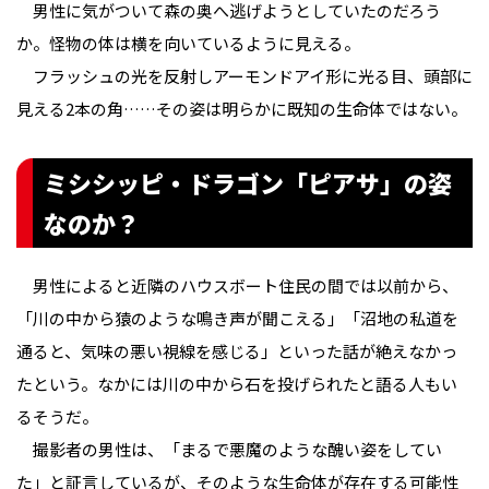
男性に気がついて森の奥へ逃げようとしていたのだろう
か。怪物の体は横を向いているように見える。
フラッシュの光を反射しアーモンドアイ形に光る目、頭部に
見える2本の角……その姿は明らかに既知の生命体ではない。
ミシシッピ・ドラゴン「ピアサ」の姿
なのか？
男性によると近隣のハウスボート住民の間では以前から、
「川の中から猿のような鳴き声が聞こえる」「沼地の私道を
通ると、気味の悪い視線を感じる」といった話が絶えなかっ
たという。なかには川の中から石を投げられたと語る人もい
るそうだ。
撮影者の男性は、「まるで悪魔のような醜い姿をしてい
た」と証言しているが、そのような生命体が存在する可能性