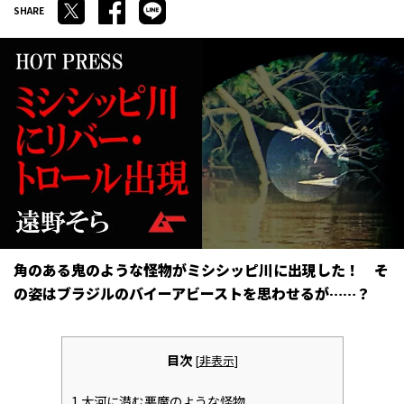
角のある鬼のような怪物がミシシッピ川に出現した！ そ
の姿はブラジルのバイーアビーストを思わせるが……？
目次
[
非表示
]
1
大河に潜む悪魔のような怪物