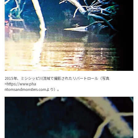
2015年、ミシシッピ川流域で撮影されたリバートロール（写真
=
https://www.pha
ntomsandmonsters.com
より）。