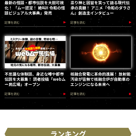
最新の怪談・都市伝説を大胆可視
祟り神と因習を笑って語る現代伝
化！ 「ムー認定！ 絶叫!! 令和の怪
承の真髄！ アニメ『令和のダラさ
談ビジュアル大事典」発売
ん』創造主インタビュー
記事を読む
記事を読む
不思議な体験談、身近な噂や都市
核融合発電に革命的進展！ 放射能
伝説を大募集！ 読者投稿「webム
汚染が皆無で核融合炉が自動車の
ー民広場」オープン
エンジンになる未来へ
記事を読む
記事を読む
ランキング