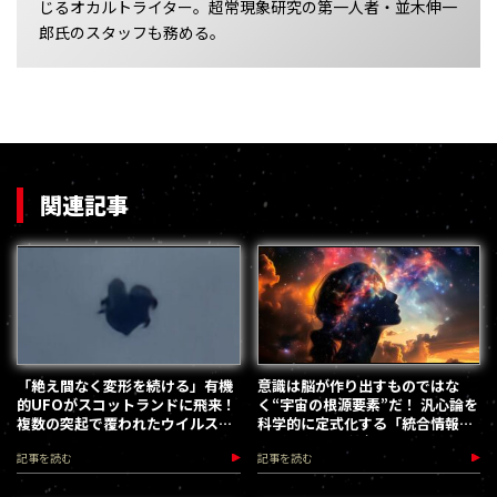
じるオカルトライター。超常現象研究の第一人者・並木伸一
郎氏のスタッフも務める。
関連記事
「絶え間なく変形を続ける」有機
意識は脳が作り出すものではな
的UFOがスコットランドに飛来！
く“宇宙の根源要素”だ！ 汎心論を
複数の突起で覆われたウイルスの
科学的に定式化する「統合情報理
ような姿
論（IIT）」の衝撃
記事を読む
記事を読む