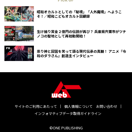
PICK UP
昭和オカルトとしての「秘境」「人外魔境」へようこ
そ！／昭和こどもオカルト回顧録
生け捕り賞金２億円の伝説が再び？ 兵庫県宍粟市がツチ
ノコの聖地として再始動開始！
祟り神と因習を笑って語る現代伝承の真髄！ アニメ『令
和のダラさん』創造主インタビュー
サイトのご利用にあたって
個人情報について
お問い合わせ
インフォマティブデータ取得ガイドライン
©ONE PUBLISHING