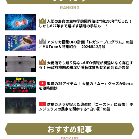
RANKING
人間の寿命の生物学的限界値は“約190年”だった！
しかし627年まで延ばす禁断の手法も…！
アメリカ極秘UFO計画「レガシープログラム」の謎
／MUTube＆特集紹介 2024年12月号
大統領でも知り得ないUFO情報が間違いなく存在す
る！ 米政府機関の根深い隠蔽体質を有名司会者が告発
驚異の29アイテム！ 大量の「ムー」グッズがSeria
を侵略開始
防犯カメラが捉えた典型的「ゴースト」に戦慄！ ホ
ンジュラスの民家を闊歩する“白い影”の謎
おすすめ記事