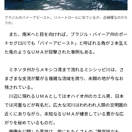
ブラジルのバイーアビースト。リバートロールに似ているが、近縁種なのだろ
うか。
また、南米へと目を向ければ、ブラジル・バイーア州のポー
トセグロ川でも「バイーアビースト」と呼ばれる角が２本生え
た鬼のようなＵＭＡが目撃された事例もある。
ミネソタ州からメキシコ湾まで流れるミシシッピ川は、さ
まざまな支流が繋がる複雑な流域を誇り、未開の地が今なお
残されている。
川辺に現れるＵＭＡとしてはオハイオ州のカエル男、日本
では河童などが有名だ。広大な河川はわれわれ人類の文明圏の
近くにありながら、未知なるＵＭＡが棲息している豊かな広
がりを秘めているものだ。
画像を公開した男性は、他にもたくさんの〝無気味なも