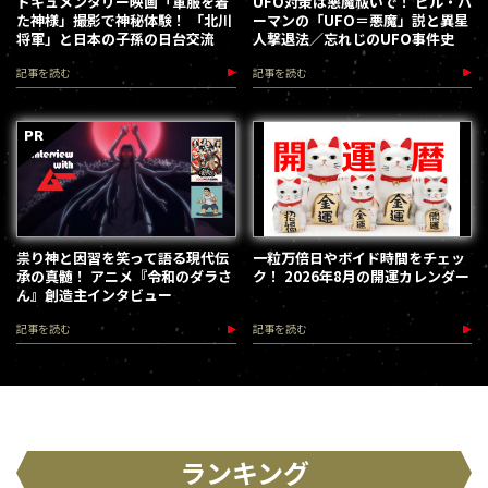
ドキュメンタリー映画「軍服を着
UFO対策は悪魔祓いで！ ビル・ハ
た神様」撮影で神秘体験！ 「北川
ーマンの「UFO＝悪魔」説と異星
将軍」と日本の子孫の日台交流
人撃退法／忘れじのUFO事件史
記事を読む
記事を読む
祟り神と因習を笑って語る現代伝
一粒万倍日やボイド時間をチェッ
承の真髄！ アニメ『令和のダラさ
ク！ 2026年8月の開運カレンダー
ん』創造主インタビュー
記事を読む
記事を読む
ランキング