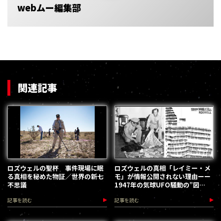
webムー編集部
関連記事
ロズウェルの聖杯 事件現場に眠
ロズウェルの真相「レイミー・メ
る真相を秘めた物証／世界の新七
モ」が情報公開されない理由ーー
不思議
1947年の気球UFO騒動の”図
星”疑惑／宇佐和通
記事を読む
記事を読む