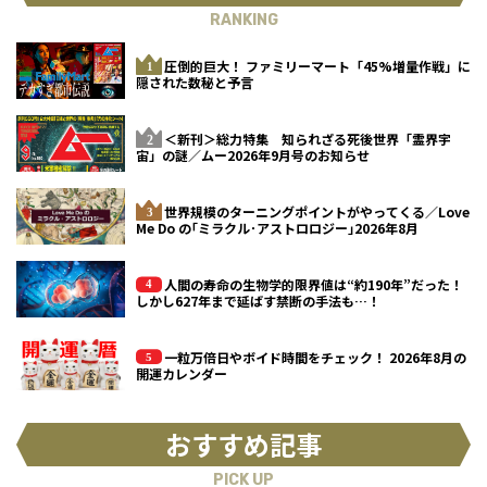
RANKING
圧倒的巨大！ ファミリーマート「45%増量作戦」に
隠された数秘と予言
＜新刊＞総力特集 知られざる死後世界「霊界宇
宙」の謎／ムー2026年9月号のお知らせ
世界規模のターニングポイントがやってくる／Love
Me Do の｢ミラクル･アストロロジー｣2026年8月
人間の寿命の生物学的限界値は“約190年”だった！
しかし627年まで延ばす禁断の手法も…！
一粒万倍日やボイド時間をチェック！ 2026年8月の
開運カレンダー
おすすめ記事
PICK UP