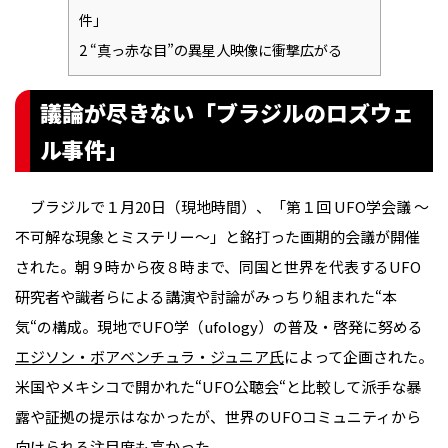
件」
2
“真っ赤な目”の異星人映像に衝撃広がる
議論が尽きない「ブラジルのロズウェ
ル事件」
ブラジルで１月20日（現地時間）、「第１回 UFO学会議 ～
不可解な現象とミステリー～」と銘打った画期的会議が開催
された。朝９時から夜８時まで、同国と世界を代表するUFO
研究者や識者らによる講演や討論がみっちり組まれた“本
気“の構成。現地でUFO学（ufology）の普及・啓発に努める
エジソン・ボアベンチュラ・ジュニア氏
によって企画された。
米国やメキシコで開かれた“UFO公聴会“と比較して派手な暴
露や証拠の提示はなかったが、世界のUFOコミュニティから
向けられる注目度も高かった。