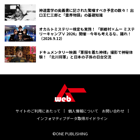
神道霊学の奥義書に記された驚嘆すべき予言の数々！ 出
口王仁三郎と「霊界物語」の基礎知識
オカルトミステリー検定も実施！ 「新郷村×ムー ミステ
リーキャンプⅤ 2026」開催…今年も考えるな、踊れ！
（2026.9.12）
ドキュメンタリー映画「軍服を着た神様」撮影で神秘体
験！ 「北川将軍」と日本の子孫の日台交流
サイトのご利用にあたって
個人情報について
お問い合わせ
インフォマティブデータ取得ガイドライン
©ONE PUBLISHING