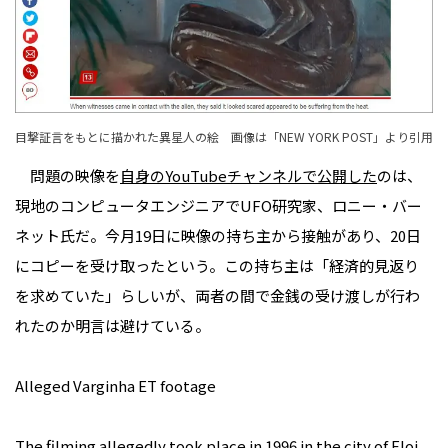
目撃証言をもとに描かれた異星人の絵 画像は「
NEW YORK POST
」より引用
問題の映像を
自身のYouTubeチャンネルで公開した
のは、
現地のコンピュータエンジニアでUFO研究家、ロニー・バー
ネット氏だ。今月19日に映像の持ち主から接触があり、20日
にコピーを受け取ったという。この持ち主は「経済的見返り
を求めていた」らしいが、両者の間で金銭の受け渡しが行わ
れたのか明言は避けている。
Alleged Varginha ET footage
The filming allegedly took place in 1996 in the city of Eloi