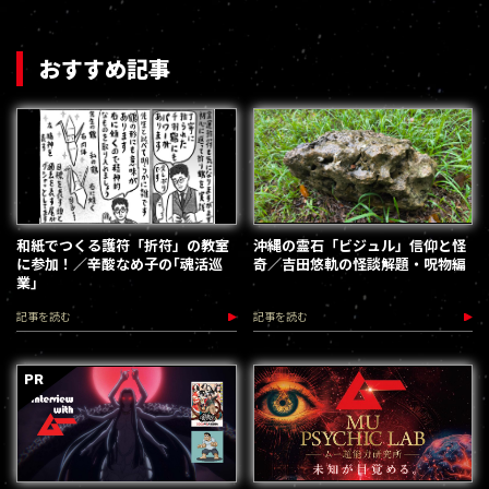
おすすめ記事
和紙でつくる護符「折符」の教室
沖縄の霊石「ビジュル」信仰と怪
に参加！／辛酸なめ子の｢魂活巡
奇／吉田悠軌の怪談解題・呪物編
業｣
記事を読む
記事を読む