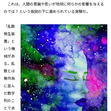
これは、人間の意識や思いが地球に何らかの影響を与える
のでは？ という仮説の下に進められている実験だ。
「乱数
発生装
置」と
いう機
械があ
る。乱
数とは
無作為
に並ん
だ数字
列のこ
とであ