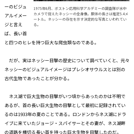
ーのビジュ
1975年6月、ボストン応用科学アカデミーの調査隊が水中
カメラで捉えたネッシーの全身像。胴体の長さは推定5.4メ
アルイメー
ートル。ネッシーの存在を示す決定的な写真といわれてい
ジと言え
る。
ば、長い首
と四つのヒレを持つ巨大な爬虫類なのである。
だが、実はネッシー目撃の歴史について調べていくと、元々
ネッシーのビジュアルイメージはプレシオサウルスとは別の
古代生物であったことが分かる。
ネス湖で巨大生物の目撃がいつ頃からあったのかは不明で
あるが、首の長い巨大生物の目撃として最初に記録されてい
るのは1933年の夏のことである。ロンドンからネス湖にドラ
イブに来ていたジョージ・スパイサーとその妻が、ネス湖畔
の道路を横切る長い首を持った巨大生物を目撃したのだ。