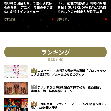
祟り神と因習を笑って語る現代伝
「ムー超能力研究所」川崎に突如
承の真髄！ アニメ『令和のダラさ
開設！ SUPERNOVA KAWASAKI
ん』創造主インタビュー
であなたの未知能力が目覚める
（2026.8.18-28）
記事を読む
記事を読む
ランキング
RANKING
エスパー・小林が語る霊能界の裏話「プロフェッシ
ョナル霊能者」／ムー民のためのブック
まぶしすぎる尊顔を覆面で隠す秘仏「覆面観音」／
本田不二雄・怪仏異神ミステリー
圧倒的巨大！ ファミリーマート「45%増量作戦」に
隠された数秘と予言