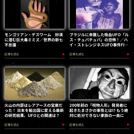
モンゴリアン・デスワーム 砂漠
ブラジルに来襲した吸血UFO「ル
に潜む巨大毒ミミズ／世界の新七
ス・チュパチュパ」の恐怖！／ハ
不思議
イ・ストレンジネスUFO事件FILE
3
記事を読む
記事を読む
火山の内部はレアアースの宝庫だ
200年前の「呪物人形」発見者に
った！ 日本を輸出国に変える最新
起きたまさかの事態とは!? もう絶
の研究結果、UFOとの関連は？
対に処分できない家族の一員に
記事を読む
記事を読む