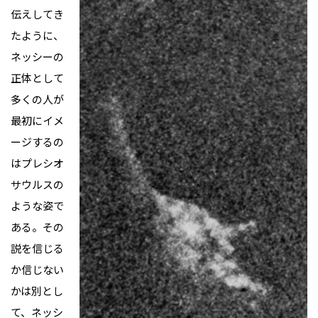
伝えしてき
たように、
ネッシーの
正体として
多くの人が
最初にイメ
ージするの
はプレシオ
サウルスの
ような姿で
ある。その
説を信じる
か信じない
かは別とし
て、ネッシ