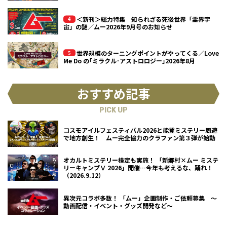
＜新刊＞総力特集 知られざる死後世界「霊界宇
宙」の謎／ムー2026年9月号のお知らせ
世界規模のターニングポイントがやってくる／Love
Me Do の｢ミラクル･アストロロジー｣2026年8月
おすすめ記事
PICK UP
コスモアイルフェスティバル2026と能登ミステリー周遊
で地方創生！ ムー完全協力のクラファン第３弾が始動
オカルトミステリー検定も実施！ 「新郷村×ムー ミステ
リーキャンプⅤ 2026」開催…今年も考えるな、踊れ！
（2026.9.12）
異次元コラボ多数！ 「ムー」企画制作・ご依頼募集 ～
動画配信・イベント・グッズ開発など～