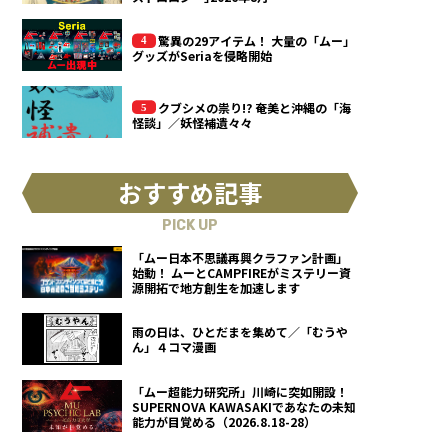
驚異の29アイテム！ 大量の「ムー」
グッズがSeriaを侵略開始
クブシメの祟り!? 奄美と沖縄の「海
怪談」／妖怪補遺々々
おすすめ記事
PICK UP
「ムー日本不思議再興クラファン計画」
始動！ ムーとCAMPFIREがミステリー資
源開拓で地方創生を加速します
雨の日は、ひとだまを集めて／「むうや
ん」４コマ漫画
「ムー超能力研究所」川崎に突如開設！
SUPERNOVA KAWASAKIであなたの未知
能力が目覚める（2026.8.18-28）