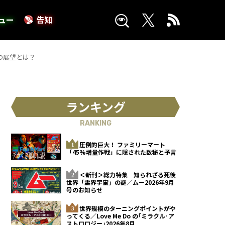
ュー
告知
の展望とは？
ランキング
RANKING
圧倒的巨大！ ファミリーマート
「45%増量作戦」に隠された数秘と予言
＜新刊＞総力特集 知られざる死後
世界「霊界宇宙」の謎／ムー2026年9月
号のお知らせ
世界規模のターニングポイントがや
ってくる／Love Me Do の｢ミラクル･ア
ストロロジー｣2026年8月