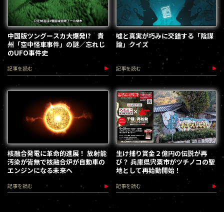
中国版ツングースカ大爆発!? 貴
嘘と真実が巧みに交錯する「陰謀
州「空中怪車事件」の謎／忘れじ
論」クイズ
のUFO事件史
記事を読む
記事を読む
核融合発電に革命的進展！ 放射能
生け捕り賞金２億円の伝説が再
汚染が皆無で核融合炉が自動車の
び？ 兵庫県宍粟市がツチノコの聖
エンジンになる未来へ
地として再始動開始！
記事を読む
記事を読む