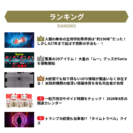
ランキング
RANKING
人間の寿命の生物学的限界値は“約190年”だった！
しかし627年まで延ばす禁断の手法も…！
驚異の29アイテム！ 大量の「ムー」グッズがSeria
を侵略開始
大統領でも知り得ないUFO情報が間違いなく存在す
る！ 米政府機関の根深い隠蔽体質を有名司会者が告発
一粒万倍日やボイド時間をチェック！ 2026年8月の
開運カレンダー
トランプ大統領も当事者!? 「タイムトラベル」クイ
ズ