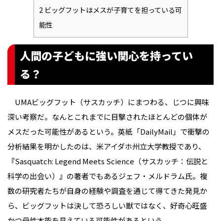
2
ビッグフットはメスが子育てを担っている可
能性
人間の子どもに強い関心を持ってい
る？
UMAビッグフット（サスカッチ）にまつわる、じつに興味
深い考察だ。なんとこれまでに目撃されたほとんどの個体が
メスだった可能性があるという。英紙「DailyMail」で衝撃の
分析結果を明かしたのは、米アイダホ州立大学教授であり、
『Sasquatch: Legend Meets Science（サスカッチ：伝説と
科学の出会い）』の著者でもあるジェフ・メルドラム氏。複
数の研究者たちが自身の経験や調査を通じて得てきた発見か
ら、ビッグフットは決して恐ろしい獣ではなく、好奇心旺盛
かつ母性本能を具えている可能性があるという。