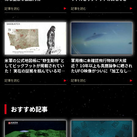
小型獣人の謎
記事を読む
記事を読む
米軍の公式地図帳に“野生動物”と
軍用機に未確認飛行物体が大接
してビッグフットが掲載されてい
近？ 10年以上も真贋論争に晒され
た！ 実在の証拠を掴んでいる可能
たUFO映像がついに「加工なし」
性
認定！
記事を読む
記事を読む
おすすめ記事