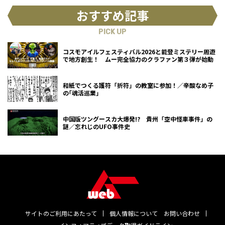
おすすめ記事
PICK UP
コスモアイルフェスティバル2026と能登ミステリー周遊
で地方創生！ ムー完全協力のクラファン第３弾が始動
和紙でつくる護符「折符」の教室に参加！／辛酸なめ子
の｢魂活巡業｣
中国版ツングースカ大爆発!? 貴州「空中怪車事件」の
謎／忘れじのUFO事件史
サイトのご利用にあたって
個人情報について
お問い合わせ