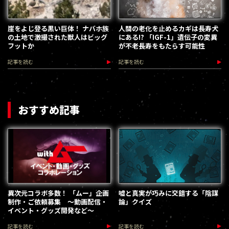
崖をよじ登る黒い巨体！ ナバホ族
人間の老化を止めるカギは長寿犬
の土地で激撮された獣人はビッグ
にある!? 「IGF-1」遺伝子の変異
フットか
が不老長寿をもたらす可能性
記事を読む
記事を読む
おすすめ記事
異次元コラボ多数！ 「ムー」企画
嘘と真実が巧みに交錯する「陰謀
制作・ご依頼募集 ～動画配信・
論」クイズ
イベント・グッズ開発など～
記事を読む
記事を読む