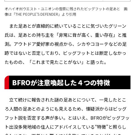
オハイオ州ウエスト・ユニオンの雪原に残されたビッグフットの足あと 画
像は「
THE PEOPLE’S DEFENDER
」より引用
また足あとが直線的に続いていることに気づいたグリーン
氏は、足あとの持ち主を「非常に背が高く、重い存在」と推
測。アウトドア愛好家の視点から、シカやコヨーテなどの足
跡ではないと否定しており、ビッグフットとは断定しなかっ
たものの、「これまで見たことがない」と語った。
BFROが注意喚起した４つの特徴
立て続けに報告された謎の足あとについて、一見したとこ
ろ人間の足あとのようにも見えるため、懐疑派からはビッグ
フット説を否定する声が多い。とはいえ、BFROがビッグフッ
ト出没多発地域の住人にアドバイスしている“特徴”と照らし