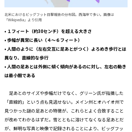
北米におけるビッグフット目撃報告の分布図。西海岸で多い。画像は
「
Wikipedia
」より引用
• １フィート（約30センチ）を超える大きさ
• 歩幅が異常に長い（４～６フィート）
• 人間のように（左右交互に足あとがつく）よろめき歩行とは
異なり、直線的な歩行
• 人間の足あとは外側に傾く傾向があるのに対し、左右の動き
は最小限である
足あとのサイズや歩幅だけでなく、グリーン氏が指摘した
「直線的」という点も見逃せない。メイン州とオハイオ州で
見つかった謎の足あとの特徴が、これらとよく合致すること
が改めてわかるはずだ。雪とともに溶けてなくなる足あとだ
が、鮮明な写真と映像で記録されることにより、ビッグフッ