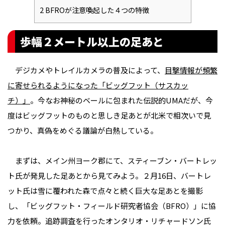
2
BFROが注意喚起した４つの特徴
歩幅２メートル以上の足あと
デジカメやトレイルカメラの普及によって、
目撃情報が頻繁
に寄せられるようになった「ビッグフット（サスカッ
チ）」
。今なお神秘のベールに包まれた伝説的UMAだが、今
度はビッグフットのものと思しき足あとが北米で相次いで見
つかり、真偽をめぐる議論が白熱している。
まずは、メイン州ヨーク郡にて、スティーブン・バートレッ
ト氏が発見した足あとから見てみよう。２月16日、バートレ
ット氏は雪に覆われた森で点々と続く巨大な足あとを撮影
し、「ビッグフット・フィールド研究者協会（BFRO）」に協
力を依頼。追跡調査を行ったオンタリオ・リチャードソン氏