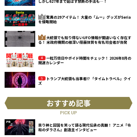
しかし627年まで延ばす禁断の手法も…！
驚異の29アイテム！ 大量の「ムー」グッズがSeria
を侵略開始
大統領でも知り得ないUFO情報が間違いなく存在す
る！ 米政府機関の根深い隠蔽体質を有名司会者が告発
一粒万倍日やボイド時間をチェック！ 2026年8月の
開運カレンダー
トランプ大統領も当事者!? 「タイムトラベル」クイ
ズ
おすすめ記事
PICK UP
祟り神と因習を笑って語る現代伝承の真髄！ アニメ『令
和のダラさん』創造主インタビュー