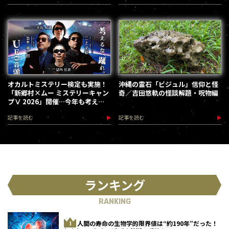
オカルトミステリー検定も実施！
沖縄の霊石「ビジュル」信仰と怪
「新郷村×ムー ミステリーキャン
奇／吉田悠軌の怪談解題・呪物編
プⅤ 2026」開催…今年も考える
な、踊れ！（2026.9.12）
記事を読む
記事を読む
ランキング
RANKING
人間の寿命の生物学的限界値は“約190年”だった！