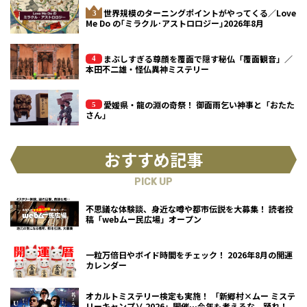
世界規模のターニングポイントがやってくる／Love
Me Do の｢ミラクル･アストロロジー｣2026年8月
まぶしすぎる尊顔を覆面で隠す秘仏「覆面観音」／
本田不二雄・怪仏異神ミステリー
愛媛県・龍の淵の奇祭！ 御面雨乞い神事と「おたた
さん」
おすすめ記事
PICK UP
不思議な体験談、身近な噂や都市伝説を大募集！ 読者投
稿「webムー民広場」オープン
一粒万倍日やボイド時間をチェック！ 2026年8月の開運
カレンダー
オカルトミステリー検定も実施！ 「新郷村×ムー ミステ
リーキャンプⅤ 2026」開催…今年も考えるな、踊れ！