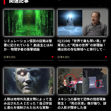
関連記事
シミュレーション仮説の証拠は聖
IQ210の「世界で最も賢い男」が
書に記されている？ 創造主とはAI
発見した“死後の世界”の新理論！
か… 物理学者の衝撃結論
魂は別の存在領域へと移行してい
る!?
記事を読む
記事を読む
人類は地球外先進文明によって生
メキシコの墓地で恐怖の怪奇現象
み出されたＡＩだった？自己学習
発生！ 「死の天使」像が踊り、謎
と進化を強制された壮大な実験の
の人影が闊歩した夜