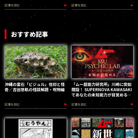
可能性
記事を読む
記事を読む
おすすめ記事
沖縄の霊石「ビジュル」信仰と怪
「ムー超能力研究所」川崎に突如
奇／吉田悠軌の怪談解題・呪物編
開設！ SUPERNOVA KAWASAKI
であなたの未知能力が目覚める
（2026.8.18-28）
記事を読む
記事を読む