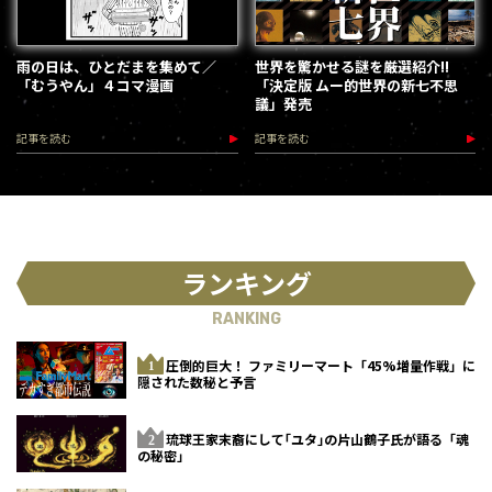
雨の日は、ひとだまを集めて／
世界を驚かせる謎を厳選紹介!!
「むうやん」４コマ漫画
「決定版 ムー的世界の新七不思
議」発売
記事を読む
記事を読む
ランキング
RANKING
圧倒的巨大！ ファミリーマート「45%増量作戦」に
隠された数秘と予言
琉球王家末裔にして｢ユタ｣の片山鶴子氏が語る「魂
の秘密」