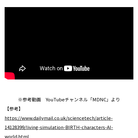
※参考動画 YouTubeチャンネル「MDNC」より
【参考】
https://www.dailymail.co.uk/sciencetech/article-
14128399/living-simulation-BIRTH-characters-AI-
world.html