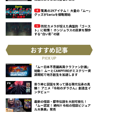
驚異の29アイテム！ 大量の「ムー」
グッズがSeriaを侵略開始
防犯カメラが捉えた典型的「ゴース
ト」に戦慄！ ホンジュラスの民家を闊歩
する“白い影”の謎
おすすめ記事
PICK UP
「ムー日本不思議再興クラファン計画」
始動！ ムーとCAMPFIREがミステリー資
源開拓で地方創生を加速します
祟り神と因習を笑って語る現代伝承の真
髄！ アニメ『令和のダラさん』創造主イ
ンタビュー
最新の怪談・都市伝説を大胆可視化！
「ムー認定！ 絶叫!! 令和の怪談ビジュア
ル大事典」発売