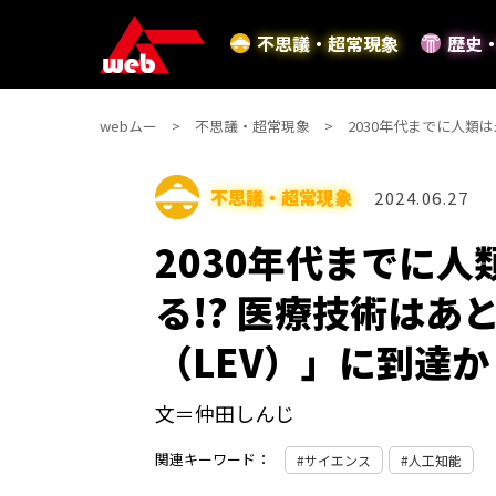
不思議・超常現象
歴史
webムー
不思議・超常現象
2030年代までに人類
不思議・超常現象
2024.06.27
2030年代までに
る!? 医療技術は
（LEV）」に到達か
文＝仲田しんじ
関連キーワード：
サイエンス
人工知能