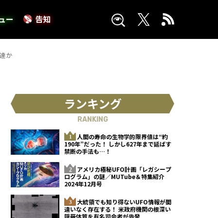
ュー
告知
到達か
ランキング
RANKING
人間の寿命の生物学的限界値は“約
190年”だった！ しかし627年まで延ばす
禁断の手法も…！
アメリカ極秘UFO計画「レガシープ
ログラム」の謎／MUTube＆特集紹介
2024年12月号
大統領でも知り得ないUFO情報が間
違いなく存在する！ 米政府機関の根深い
隠蔽体質を有名司会者が告発