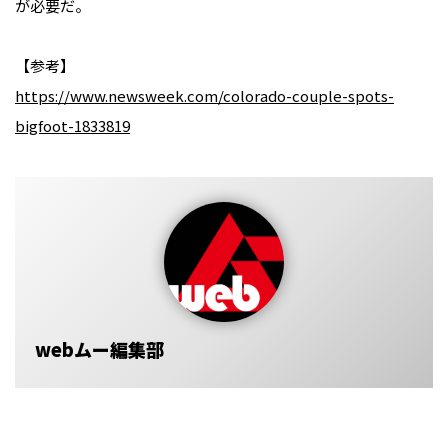
が必要だ。
【参考】
https://www.newsweek.com/colorado-couple-spots-
bigfoot-1833819
webムー編集部