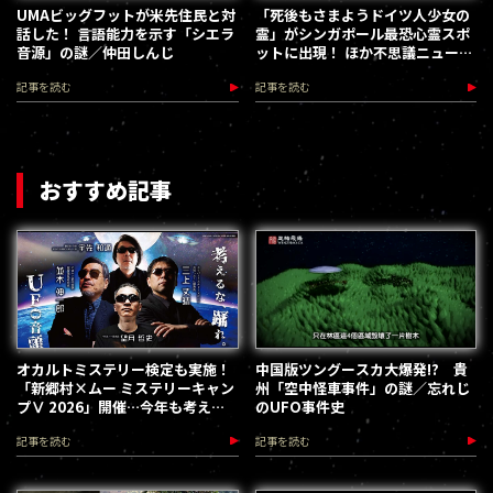
UMAビッグフットが米先住民と対
「死後もさまようドイツ人少女の
話した！ 言語能力を示す「シエラ
霊」がシンガポール最恐心霊スポ
音源」の謎／仲田しんじ
ットに出現！ ほか不思議ニュース
まとめ／web MU HOT PRESS
記事を読む
記事を読む
おすすめ記事
オカルトミステリー検定も実施！
中国版ツングースカ大爆発!? 貴
「新郷村×ムー ミステリーキャン
州「空中怪車事件」の謎／忘れじ
プⅤ 2026」開催…今年も考える
のUFO事件史
な、踊れ！（2026.9.12）
記事を読む
記事を読む