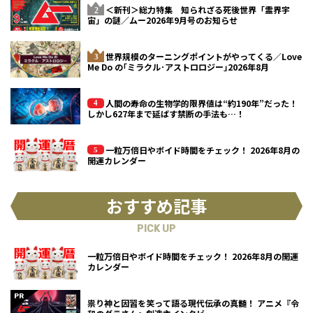
＜新刊＞総力特集 知られざる死後世界「霊界宇
宙」の謎／ムー2026年9月号のお知らせ
世界規模のターニングポイントがやってくる／Love
Me Do の｢ミラクル･アストロロジー｣2026年8月
人間の寿命の生物学的限界値は“約190年”だった！
しかし627年まで延ばす禁断の手法も…！
一粒万倍日やボイド時間をチェック！ 2026年8月の
開運カレンダー
おすすめ記事
PICK UP
一粒万倍日やボイド時間をチェック！ 2026年8月の開運
カレンダー
祟り神と因習を笑って語る現代伝承の真髄！ アニメ『令