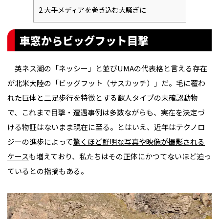
2
大手メディアを巻き込む大騒ぎに
車窓からビッグフット目撃
英ネス湖の「ネッシー」と並びUMAの代表格と言える存在
が北米大陸の「ビッグフット（サスカッチ）」だ。毛に覆わ
れた巨体と二足歩行を特徴とする獣人タイプの未確認動物
で、これまで目撃・遭遇事例は多数ながらも、実在を決定づ
ける物証はないまま現在に至る。とはいえ、近年はテクノロ
ジーの進歩によって
驚くほど鮮明な写真や映像が撮影される
ケース
も増えており、私たちはその正体にかつてないほど迫っ
ているとの指摘もある。