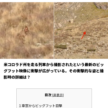
米コロラド州を走る列車から撮影されたという最新のビッ
グフット映像に衝撃が広がっている。その衝撃的な姿と撮
影時の詳細は？
目次
[
非表示
]
1
車窓からビッグフット目撃