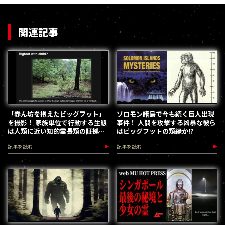
関連記事
「赤ん坊を抱えたビッグフット」
ソロモン諸島で今も続く巨人出現
を撮影！ 家族単位で行動する生態
事件！ 人間を攻撃する凶暴な彼ら
は人類に近い知的霊長類の証拠
はビッグフットの類縁か!?
か？
記事を読む
記事を読む