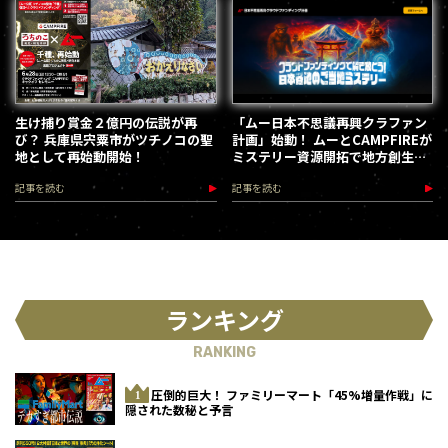
生け捕り賞金２億円の伝説が再
「ムー日本不思議再興クラファン
び？ 兵庫県宍粟市がツチノコの聖
計画」始動！ ムーとCAMPFIREが
地として再始動開始！
ミステリー資源開拓で地方創生を
加速します
記事を読む
記事を読む
ランキング
RANKING
圧倒的巨大！ ファミリーマート「45%増量作戦」に
隠された数秘と予言