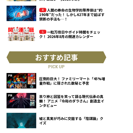
人間の寿命の生物学的限界値は“約
190年”だった！ しかし627年まで延ばす
禁断の手法も…！
一粒万倍日やボイド時間をチェッ
ク！ 2026年8月の開運カレンダー
おすすめ記事
PICK UP
圧倒的巨大！ ファミリーマート「45%増
量作戦」に隠された数秘と予言
祟り神と因習を笑って語る現代伝承の真
髄！ アニメ『令和のダラさん』創造主イ
ンタビュー
嘘と真実が巧みに交錯する「陰謀論」ク
イズ