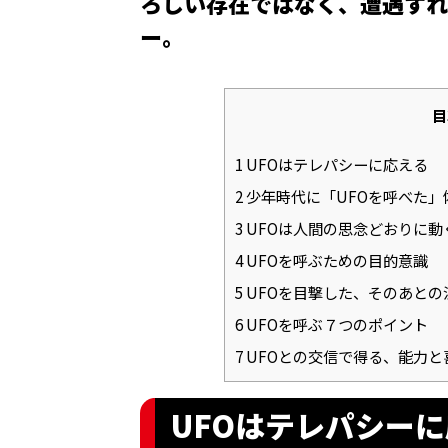
ろしい存在ではなく、遭遇すれ
ー。
目
1
UFOはテレパシーに応える
2
少年時代に「UFOを呼べた」
3
UFOは人間の思念どおりに動
4
UFOを呼ぶための目的意識
5
UFOを目撃した、そのあとの
6
UFOを呼ぶ７つのポイント
7
UFOとの交信で得る、能力と
UFOはテレパシー