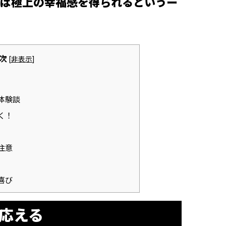
ば極上の幸福感を得られるというー
次
[
非表示
]
体験談
く！
注意
喜び
に応える