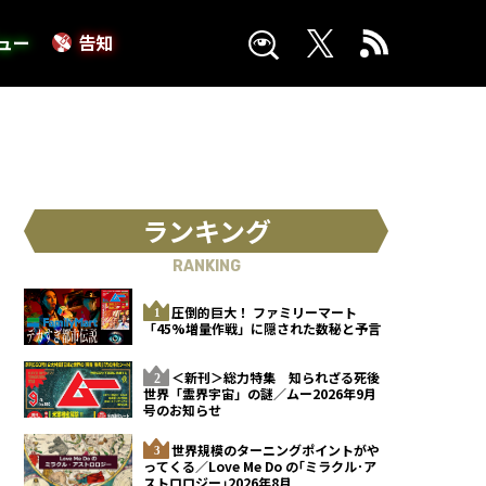
ュー
告知
ランキング
RANKING
圧倒的巨大！ ファミリーマート
「45%増量作戦」に隠された数秘と予言
＜新刊＞総力特集 知られざる死後
世界「霊界宇宙」の謎／ムー2026年9月
号のお知らせ
世界規模のターニングポイントがや
ってくる／Love Me Do の｢ミラクル･ア
ストロロジー｣2026年8月