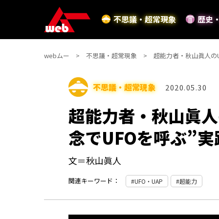
不思議・超常現象
歴史
webムー
不思議・超常現象
超能力者・秋山眞人のU
不思議・超常現象
2020.05.30
超能力者・秋山眞人
念でUFOを呼ぶ”
文＝秋山眞人
関連キーワード：
UFO・UAP
超能力