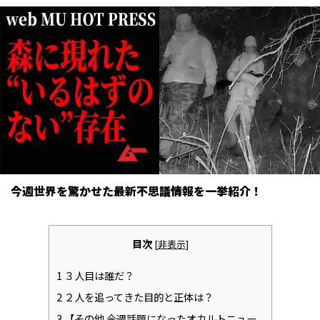
今週世界を驚かせた最新不思議情報を一挙紹介！
目次
[
非表示
]
1
３人目は誰だ？
2
２人を追ってきた目的と正体は？
3
【その他 今週話題になったオカルトニュー