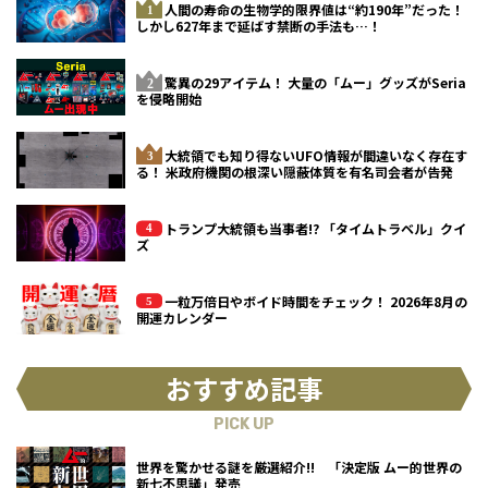
人間の寿命の生物学的限界値は“約190年”だった！
しかし627年まで延ばす禁断の手法も…！
驚異の29アイテム！ 大量の「ムー」グッズがSeria
を侵略開始
大統領でも知り得ないUFO情報が間違いなく存在す
る！ 米政府機関の根深い隠蔽体質を有名司会者が告発
トランプ大統領も当事者!? 「タイムトラベル」クイ
ズ
一粒万倍日やボイド時間をチェック！ 2026年8月の
開運カレンダー
おすすめ記事
PICK UP
世界を驚かせる謎を厳選紹介!! 「決定版 ムー的世界の
新七不思議」発売