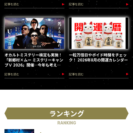
記事を読む
記事を読む
オカルトミステリー検定も実施！
一粒万倍日やボイド時間をチェッ
「新郷村×ムー ミステリーキャン
ク！ 2026年8月の開運カレンダー
プⅤ 2026」開催…今年も考える
な、踊れ！（2026.9.12）
記事を読む
記事を読む
ランキング
RANKING