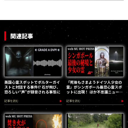
関連記事
英国心霊スポットでポルターガイ
「死後もさまようドイツ人少女の
ストと対話する事件!? 石が飛び、
霊」がシンガポール最恐心霊スポ
恐ろしい“声”が録音される事態に
ットに出現！ ほか不思議ニュース
まとめ／web MU HOT PRESS
記事を読む
記事を読む