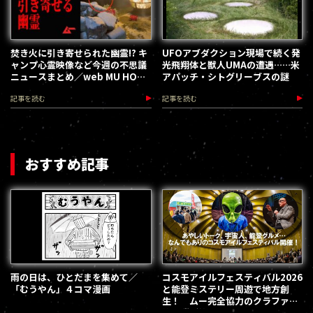
焚き火に引き寄せられた幽霊!? キ
UFOアブダクション現場で続く発
ャンプ心霊映像など今週の不思議
光飛翔体と獣人UMAの遭遇……米
ニュースまとめ／web MU HOT
アパッチ・シトグリーブスの謎
PRESS
記事を読む
記事を読む
おすすめ記事
雨の日は、ひとだまを集めて／
コスモアイルフェスティバル2026
「むうやん」４コマ漫画
と能登ミステリー周遊で地方創
生！ ムー完全協力のクラファン
第３弾が始動