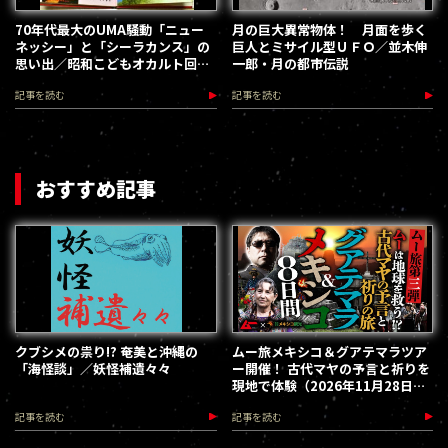
70年代最大のUMA騒動「ニュー
月の巨大異常物体！ 月面を歩く
ネッシー」と「シーラカンス」の
巨人とミサイル型ＵＦＯ／並木伸
思い出／昭和こどもオカルト回顧
一郎・月の都市伝説
録
記事を読む
記事を読む
おすすめ記事
クブシメの祟り!? 奄美と沖縄の
ムー旅メキシコ＆グアテマラツア
「海怪談」／妖怪補遺々々
ー開催！ 古代マヤの予言と祈りを
現地で体験（2026年11月28日～
12月5日）
記事を読む
記事を読む