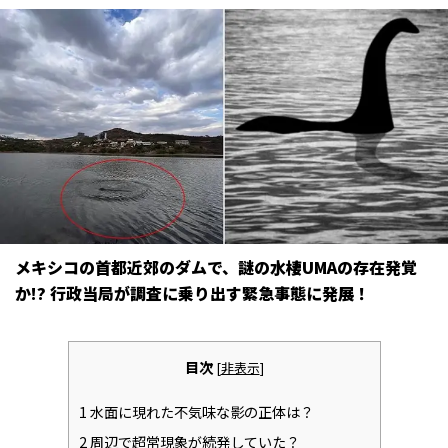
メキシコの首都近郊のダムで、謎の水棲UMAの存在発覚
か!? 行政当局が調査に乗り出す緊急事態に発展！
目次
[
非表示
]
1
水面に現れた不気味な影の正体は？
2
周辺で超常現象が続発していた？