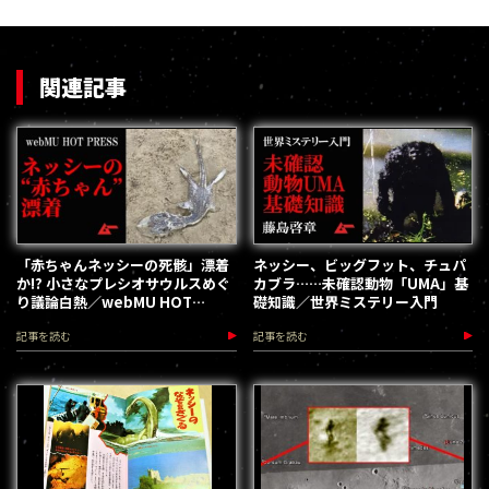
関連記事
「赤ちゃんネッシーの死骸」漂着
ネッシー、ビッグフット、チュパ
か!? 小さなプレシオサウルスめぐ
カブラ……未確認動物「UMA」基
り議論白熱／webMU HOT
礎知識／世界ミステリー入門
PRESS
記事を読む
記事を読む