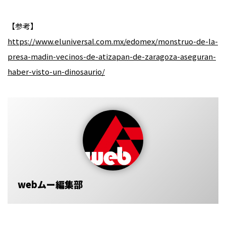
【参考】
https://www.eluniversal.com.mx/edomex/monstruo-de-la-
presa-madin-vecinos-de-atizapan-de-zaragoza-aseguran-
haber-visto-un-dinosaurio/
webムー編集部