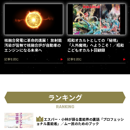
核融合発電に革命的進展！ 放射能
昭和オカルトとしての「秘境」
汚染が皆無で核融合炉が自動車の
「人外魔境」へようこそ！／昭和
エンジンになる未来へ
こどもオカルト回顧録
記事を読む
記事を読む
ランキング
RANKING
エスパー・小林が語る霊能界の裏話「プロフェッシ
ョナル霊能者」／ムー民のためのブック