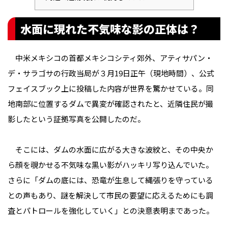
水面に現れた不気味な影の正体は？
中米メキシコの首都メキシコシティ郊外、アティサパン・
デ・サラゴサの行政当局が３月19日正午（現地時間）、公式
フェイスブック上に投稿した内容が世界を驚かせている。同
地南部に位置するダムで異変が確認された――と、近隣住民が撮
影したという証拠写真を公開したのだ。
そこには、ダムの水面に広がる大きな波紋と、その中央か
ら顔を覗かせる不気味な黒い影がハッキリ写り込んでいた。
さらに「ダムの底には、恐竜が生息して縄張りを守っている
との声もあり、謎を解決して市民の要望に応えるためにも調
査とパトロールを強化していく」との決意表明まであった。