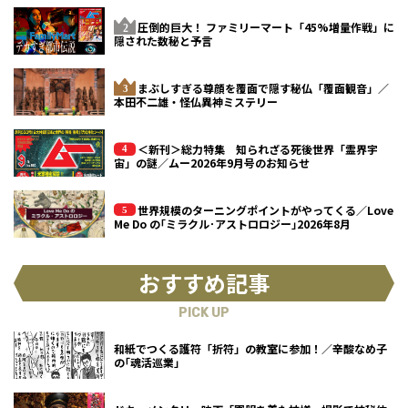
圧倒的巨大！ ファミリーマート「45%増量作戦」に
隠された数秘と予言
まぶしすぎる尊顔を覆面で隠す秘仏「覆面観音」／
本田不二雄・怪仏異神ミステリー
＜新刊＞総力特集 知られざる死後世界「霊界宇
宙」の謎／ムー2026年9月号のお知らせ
世界規模のターニングポイントがやってくる／Love
Me Do の｢ミラクル･アストロロジー｣2026年8月
おすすめ記事
PICK UP
和紙でつくる護符「折符」の教室に参加！／辛酸なめ子
の｢魂活巡業｣