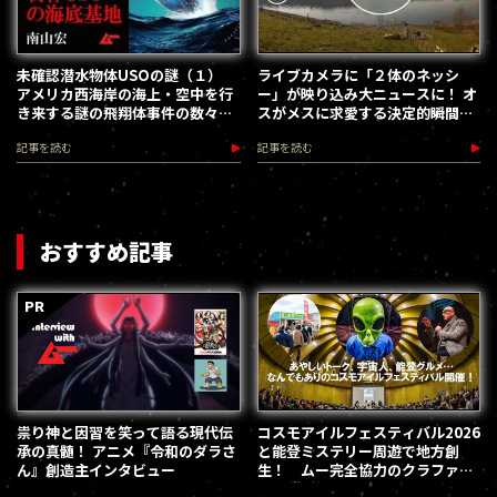
未確認潜水物体USOの謎（１）
ライブカメラに「２体のネッシ
アメリカ西海岸の海上・空中を行
ー」が映り込み大ニュースに！ オ
き来する謎の飛翔体事件の数々／
スがメスに求愛する決定的瞬間
南山宏
か!?
記事を読む
記事を読む
おすすめ記事
祟り神と因習を笑って語る現代伝
コスモアイルフェスティバル2026
承の真髄！ アニメ『令和のダラさ
と能登ミステリー周遊で地方創
ん』創造主インタビュー
生！ ムー完全協力のクラファン
第３弾が始動