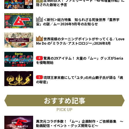
圧倒的巨大！ ファミリーマート「45%増量作戦」に
隠された数秘と予言
＜新刊＞総力特集 知られざる死後世界「霊界宇
宙」の謎／ムー2026年9月号のお知らせ
世界規模のターニングポイントがやってくる／Love
Me Do の｢ミラクル･アストロロジー｣2026年8月
驚異の29アイテム！ 大量の「ムー」グッズがSeria
を侵略開始
琉球王家末裔にして｢ユタ｣の片山鶴子氏が語る「魂
の秘密」
おすすめ記事
PICK UP
異次元コラボ多数！ 「ムー」企画制作・ご依頼募集 ～
動画配信・イベント・グッズ開発など～