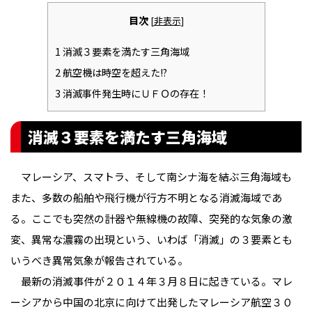
目次
[
非表示
]
1
消滅３要素を満たす三角海域
2
航空機は時空を超えた!?
3
消滅事件発生時にＵＦＯの存在！
消滅３要素を満たす三角海域
マレーシア、スマトラ、そして南シナ海を結ぶ三角海域も
また、多数の船舶や飛行機が行方不明となる消滅海域であ
る。ここでも突然の計器や無線機の故障、突発的な気象の激
変、異常な濃霧の出現という、いわば「消滅」の３要素とも
いうべき異常気象が報告されている。
最新の消滅事件が２０１４年３月８日に起きている。マレ
ーシアから中国の北京に向けて出発したマレーシア航空３０