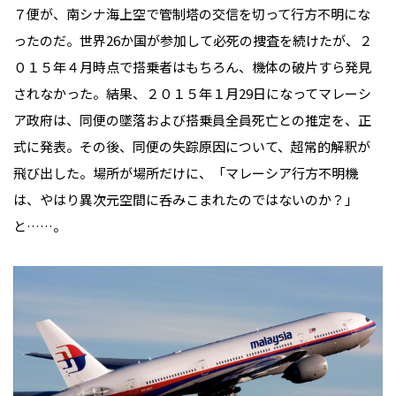
７便が、南シナ海上空で管制塔の交信を切って行方不明にな
ったのだ。世界26か国が参加して必死の捜査を続けたが、２
０１５年４月時点で搭乗者はもちろん、機体の破片すら発見
されなかった。結果、２０１５年１月29日になってマレーシ
ア政府は、同便の墜落および搭乗員全員死亡との推定を、正
式に発表。その後、同便の失踪原因について、超常的解釈が
飛び出した。場所が場所だけに、「マレーシア行方不明機
は、やはり異次元空間に呑みこまれたのではないのか？」
と……。