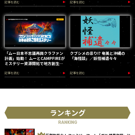
記事を読む
記事を読む
「ムー日本不思議再興クラファン
クブシメの祟り!? 奄美と沖縄の
計画」始動！ ムーとCAMPFIREが
「海怪談」／妖怪補遺々々
ミステリー資源開拓で地方創生を
加速します
記事を読む
記事を読む
ランキング
RANKING