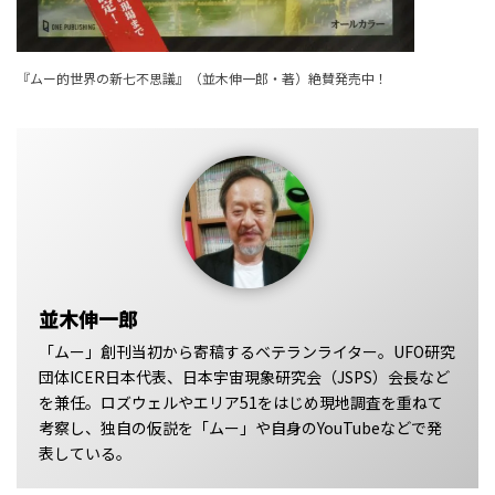
『ムー的世界の新七不思議』（並木伸一郎・著）絶賛発売中！
並木伸一郎
「ムー」創刊当初から寄稿するベテランライター。UFO研究
団体ICER日本代表、日本宇宙現象研究会（JSPS）会長など
を兼任。ロズウェルやエリア51をはじめ現地調査を重ねて
考察し、独自の仮説を「ムー」や自身のYouTubeなどで発
表している。