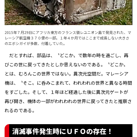
2015年７月29日にアフリカ東方のフランス領レユニオン島で発見された、マ
レーシア航空機３７０便の一部。１年４か月ではここまで成長しない大きさ
のエボシガイが多数、付着していた。
だとすれば、部品は、〝どこか〟で数年の時を過ごし、再
びこの世に戻ってきたとしか思えないのである。〝どこか〟
とは、むろんこの世界ではない。異次元空間だ。マレーシア
機は、〝そこ〟に呑みこまれて、われわれの世界と異なる時間
をすごした。そして、１年ほど経過した後に異次元ゲートが
再び開き、機体の一部がわれわれの世界に戻ってきたと推察さ
れるのである。
消滅事件発生時にＵＦＯの存在！