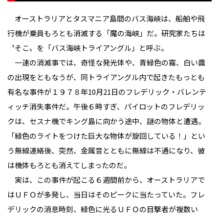
オーストラリアとタスマニア島間のバス海峡は、船舶や飛
行機が乗員もろとも消滅する「魔の海峡」だ。研究家たちは
〝そこ〟を「バス海峡トライアングル」と呼ぶ。
一連の消滅事では、奇怪な発光体や、青緑色の霧、白い靄
の出現をともなうが、同トライアングル内で起きたもっとも
有名な事件が１９７８年10月21日のフレデリック・バレンテ
ィッチ消失事件だ。午後６時すぎ、パイロットのフレデリッ
クは、セスナ機でキング島に向かう途中、謎の物体と遭遇。
「緑色のライトをつけた巨大な物体が旋回している！」とい
う無線連絡後、突然、金属音とともに無線は不通になり、彼
は機体もろとも消えてしまったのだ。
実は、この事件が起こる６週間前から、オーストラリアで
はＵＦＯが多発し、当日はそのピークに当たっていた。フレ
デリックの消息時刻、緑色に光るＵＦＯの目撃者が複数い