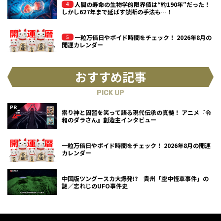
人間の寿命の生物学的限界値は“約190年”だった！
しかし627年まで延ばす禁断の手法も…！
一粒万倍日やボイド時間をチェック！ 2026年8月の
開運カレンダー
おすすめ記事
PICK UP
祟り神と因習を笑って語る現代伝承の真髄！ アニメ『令
和のダラさん』創造主インタビュー
一粒万倍日やボイド時間をチェック！ 2026年8月の開運
カレンダー
中国版ツングースカ大爆発!? 貴州「空中怪車事件」の
謎／忘れじのUFO事件史