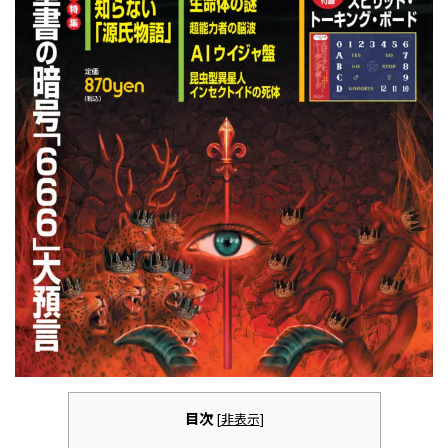
目次
[
非表示
]