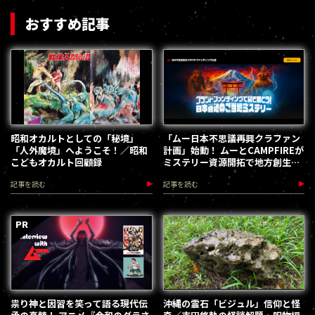
おすすめ記事
昭和オカルトとしての「秘境」
「ムー日本不思議再興クラファン
「人外魔境」へようこそ！／昭和
計画」始動！ ムーとCAMPFIREが
こどもオカルト回顧録
ミステリー資源開拓で地方創生を
加速します
記事を読む
記事を読む
祟り神と因習を笑って語る現代伝
沖縄の霊石「ビジュル」信仰と怪