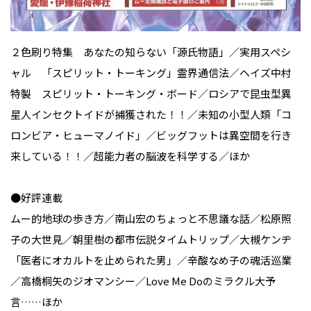
２色刷り特集 あなたの知らない「源氏物語」／実用スペシ
ャル 「スピリット・トーキング」霊界通信法／ヘイズ中村
特製 スピリット・トーキング・ボード／ロシアで昆虫型異
星人インセクトイドが捕獲された！！／未知の小型人類「コ
ロンビア・ヒューマノイド」／ビッグフットは異空間を行き
来している！！／超能力者の脳波を科学する／ほか
●好評連載
ムー的地球の歩き方／南山宏のちょっと不思議な話／松原照
子の大世見／朝里樹の都市伝説タイムトリップ／大槻ケンヂ
「医者にオカルトを止められた男」／辛酸なめ子の魂活巡業
／高橋桐矢のジオマンシー／Love Me Doのミラクル大予
言……ほか