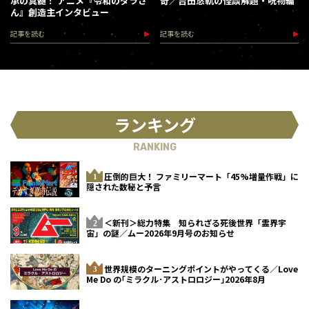
承の真髄！ アニメ『令和のダラさ
奇／吉田悠軌の怪談解題・呪物編
ん』創造主インタビュー
記事を読む
記事を読む
ランキング
RANKING
圧倒的巨大！ ファミリーマート「45%増量作戦」に
隠された数秘と予言
＜新刊＞総力特集 知られざる死後世界「霊界宇
宙」の謎／ムー2026年9月号のお知らせ
世界規模のターニングポイントがやってくる／Love
Me Do の｢ミラクル･アストロロジー｣2026年8月