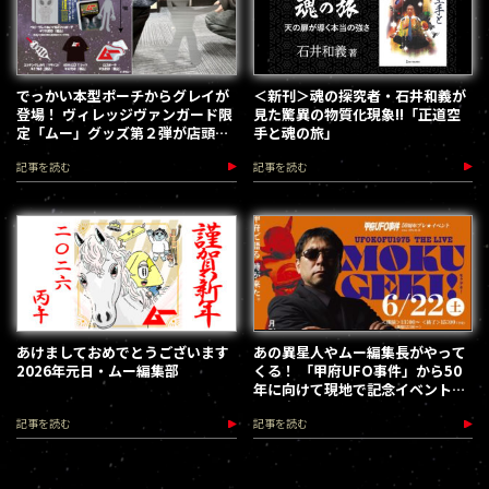
でっかい本型ポーチからグレイが
＜新刊＞魂の探究者・石井和義が
登場！ ヴィレッジヴァンガード限
見た驚異の物質化現象!!「正道空
定「ムー」グッズ第２弾が店頭に
手と魂の旅」
登場
記事を読む
記事を読む
あけましておめでとうございます
あの異星人やムー編集長がやって
2026年元日・ムー編集部
くる！ 「甲府UFO事件」から50
年に向けて現地で記念イベント開
催決定（2024.6.22）
記事を読む
記事を読む