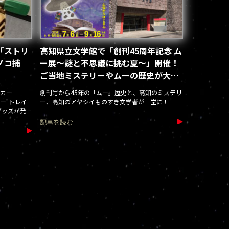
「ストリ
高知県立文学館で「創刊45周年記念 ム
ノコ捕
ー展～謎と不思議に挑む夏～」開催！
ご当地ミステリーやムーの歴史が大集
合（2024.7.6-9.16）
カー
創刊号から45年の「ムー」歴史と、高知のミステリ
ムー"トレイ
ー、高知のアヤシイものすき文学者が一堂に！
グッズが発売
記事を読む