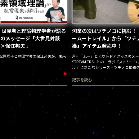
 世見者と理論物理学者が語る
河童の次はツチノコに挑む！
らのメッセージ「大世見対談
ームートレイル」から「ツチ
×保江邦夫 」
獲」アイテム発売中！
松原照子と物理学者の保江邦夫が、未来
月刊「ムー」とアウトドアグッズのメー
STREAM TRAILとのコラボ「ストリー"
ル 」に新たなシリーズ・ツチノコ捕獲
中！
む
記事を読む