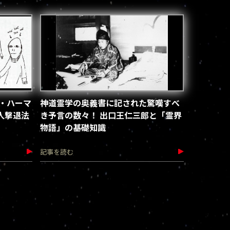
ル・ハーマ
神道霊学の奥義書に記された驚嘆すべ
人撃退法
き予言の数々！ 出口王仁三郎と「霊界
物語」の基礎知識
記事を読む