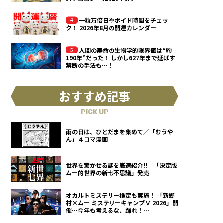
一粒万倍日やボイド時間をチェッ
ク！ 2026年8月の開運カレンダー
人間の寿命の生物学的限界値は“約
190年”だった！ しかし627年まで延ばす
禁断の手法も…！
おすすめ記事
PICK UP
雨の日は、ひとだまを集めて／「むうや
ん」４コマ漫画
世界を驚かせる謎を厳選紹介!! 「決定版
ムー的世界の新七不思議」発売
オカルトミステリー検定も実施！ 「新郷
村×ムー ミステリーキャンプⅤ 2026」開
催…今年も考えるな、踊れ！
（2026.9.12）