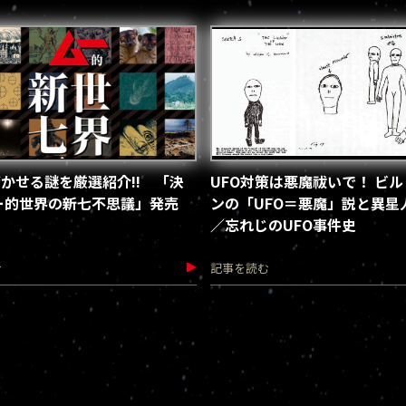
かせる謎を厳選紹介!! 「決
UFO対策は悪魔祓いで！ ビ
ー的世界の新七不思議」発売
ンの「UFO＝悪魔」説と異星
／忘れじのUFO事件史
む
記事を読む