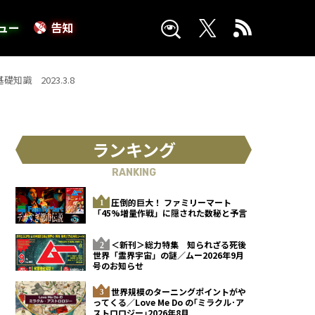
ュー
告知
 2023.3.8
ランキング
RANKING
圧倒的巨大！ ファミリーマート
「45%増量作戦」に隠された数秘と予言
＜新刊＞総力特集 知られざる死後
世界「霊界宇宙」の謎／ムー2026年9月
号のお知らせ
世界規模のターニングポイントがや
ってくる／Love Me Do の｢ミラクル･ア
ストロロジー｣2026年8月