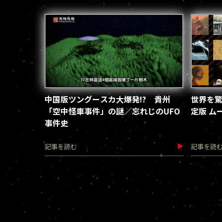
中国版ツングースカ大爆発!? 貴州
世界を驚
「空中怪車事件」の謎／忘れじのUFO
定版 ム
事件史
記事を読む
記事を読