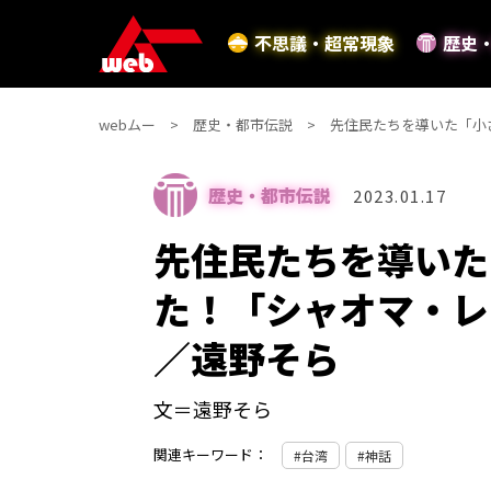
不思議・超常現象
歴史
webムー
歴史・都市伝説
先住民たちを導いた「小
歴史・都市伝説
2023.01.17
先住民たちを導いた
た！「シャオマ・レ
／遠野そら
文＝遠野そら
関連キーワード：
台湾
神話