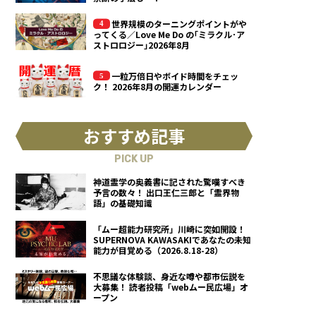
世界規模のターニングポイントがや
ってくる／Love Me Do の｢ミラクル･ア
ストロロジー｣2026年8月
一粒万倍日やボイド時間をチェッ
ク！ 2026年8月の開運カレンダー
おすすめ記事
PICK UP
神道霊学の奥義書に記された驚嘆すべき
予言の数々！ 出口王仁三郎と「霊界物
語」の基礎知識
「ムー超能力研究所」川崎に突如開設！
SUPERNOVA KAWASAKIであなたの未知
能力が目覚める（2026.8.18-28）
不思議な体験談、身近な噂や都市伝説を
大募集！ 読者投稿「webムー民広場」オ
ープン