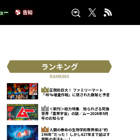
ュー
告知
ランキング
RANKING
圧倒的巨大！ ファミリーマート
「45%増量作戦」に隠された数秘と予言
＜新刊＞総力特集 知られざる死後
世界「霊界宇宙」の謎／ムー2026年9月
号のお知らせ
人間の寿命の生物学的限界値は“約
190年”だった！ しかし627年まで延ばす
禁断の手法も…！