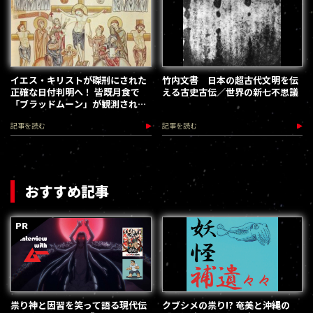
イエス・キリストが磔刑にされた
竹内文書 日本の超古代文明を伝
正確な日付判明へ！ 皆既月食で
える古史古伝／世界の新七不思議
「ブラッドムーン」が観測されて
いた!?
記事を読む
記事を読む
おすすめ記事
祟り神と因習を笑って語る現代伝
クブシメの祟り!? 奄美と沖縄の