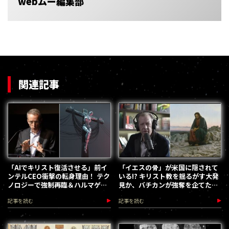
webムー編集部
関連記事
「AIでキリスト復活させる」前イ
「イエスの骨」が米国に隠されて
ンテルCEO衝撃の転身理由！ テク
いる!? キリスト教を揺るがす大発
ノロジーで強制再臨＆ハルマゲド
見か、バチカンが強奪を企てた過
ン突入へ!?
去も！
記事を読む
記事を読む