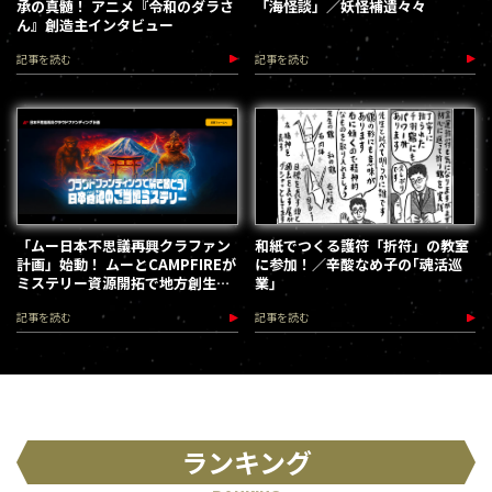
承の真髄！ アニメ『令和のダラさ
「海怪談」／妖怪補遺々々
ん』創造主インタビュー
記事を読む
記事を読む
「ムー日本不思議再興クラファン
和紙でつくる護符「折符」の教室
計画」始動！ ムーとCAMPFIREが
に参加！／辛酸なめ子の｢魂活巡
ミステリー資源開拓で地方創生を
業｣
加速します
記事を読む
記事を読む
ランキング