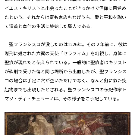
イエス・キリストと出会ったことがきっかけで信仰に目覚め
たという。それからは富も家族もなげうち、愛と平和を説い
て清貧と奉仕の生活に終始した聖人である。
聖フランシスコが没したのは1226年。その２年前に、彼は
磔刑に処された六翼の天使「セラフィム」を幻視し、身体に
聖痕が現れたと伝えられている。一般的に聖痕者はキリスト
が磔刑で受けた傷と同じ場所から出血したが、聖フランシス
コの場合は手足に穴が空いただけでなく、なんと釘に似た突
起物までも出現したとされる。聖フランシスコの伝記作家ト
マソ・ディ・チェラーノは、その様子をこう記している。