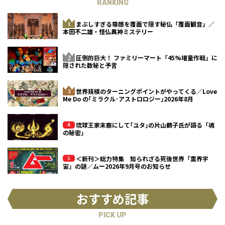
RANKING
まぶしすぎる尊顔を覆面で隠す秘仏「覆面観音」／
本田不二雄・怪仏異神ミステリー
圧倒的巨大！ ファミリーマート「45%増量作戦」に
隠された数秘と予言
世界規模のターニングポイントがやってくる／Love
Me Do の｢ミラクル･アストロロジー｣2026年8月
琉球王家末裔にして｢ユタ｣の片山鶴子氏が語る「魂
の秘密」
＜新刊＞総力特集 知られざる死後世界「霊界宇
宙」の謎／ムー2026年9月号のお知らせ
おすすめ記事
PICK UP