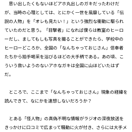
思い出したくもないほどアホ丸出しのガキだったわけだ
が、当時の心理としては、とにかく一世を風靡している「伝
説の人物」を「オレも見たい！」という強烈な衝動に駆られ
ていたのだと思う。「目撃者」になれば僕らは教室のヒーロ
ーだし、ましてもしも写真を撮ることができたら、学校中の
ヒーローどころか、全国の「なんちゃっておじさん」信奉者
たちから拍手喝采を浴びるほどの大手柄である。あの頃、こ
ういう救いようのないアホなガキは全国に山ほどいたはず
だ。
ところで、ここまで「なんちゃっておじさん」現象の経緯を
読んできて、なにかを連想しないだろうか？
とある「怪人物」の真偽不明な情報がラジオの深夜放送を
きっかけに口コミで広まって騒動に火が付き、さらには大手メ