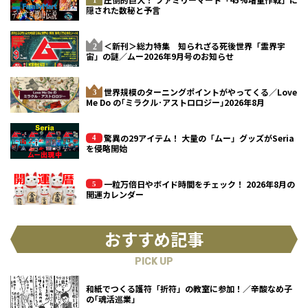
隠された数秘と予言
＜新刊＞総力特集 知られざる死後世界「霊界宇
宙」の謎／ムー2026年9月号のお知らせ
世界規模のターニングポイントがやってくる／Love
Me Do の｢ミラクル･アストロロジー｣2026年8月
驚異の29アイテム！ 大量の「ムー」グッズがSeria
を侵略開始
一粒万倍日やボイド時間をチェック！ 2026年8月の
開運カレンダー
おすすめ記事
PICK UP
和紙でつくる護符「折符」の教室に参加！／辛酸なめ子
の｢魂活巡業｣