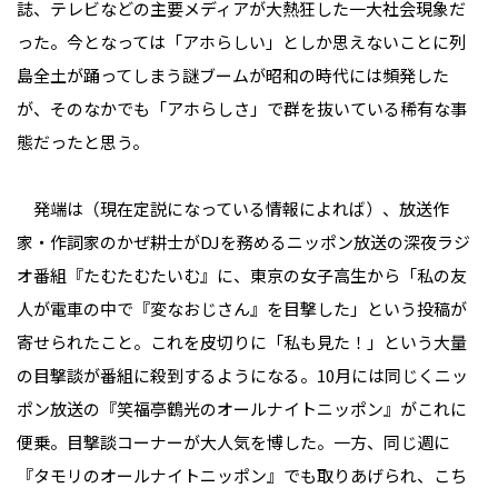
誌、テレビなどの主要メディアが大熱狂した一大社会現象だ
った。今となっては「アホらしい」としか思えないことに列
島全土が踊ってしまう謎ブームが昭和の時代には頻発した
が、そのなかでも「アホらしさ」で群を抜いている稀有な事
態だったと思う。
発端は（現在定説になっている情報によれば）、放送作
家・作詞家のかぜ耕士がDJを務めるニッポン放送の深夜ラジ
オ番組『たむたむたいむ』に、東京の女子高生から「私の友
人が電車の中で『変なおじさん』を目撃した」という投稿が
寄せられたこと。これを皮切りに「私も見た！」という大量
の目撃談が番組に殺到するようになる。10月には同じくニッ
ポン放送の『笑福亭鶴光のオールナイトニッポン』がこれに
便乗。目撃談コーナーが大人気を博した。一方、同じ週に
『タモリのオールナイトニッポン』でも取りあげられ、こち