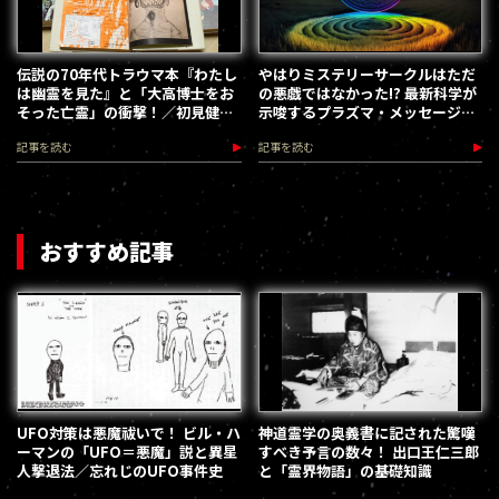
伝説の70年代トラウマ本『わたし
やはりミステリーサークルはただ
は幽霊を見た』と「大高博士をお
の悪戯ではなかった!? 最新科学が
そった亡霊」の衝撃！／初見健
示唆するプラズマ・メッセージと
一・昭和こどもオカルト回顧録
いう可能性／久野友萬
記事を読む
記事を読む
おすすめ記事
UFO対策は悪魔祓いで！ ビル・ハ
神道霊学の奥義書に記された驚嘆
ーマンの「UFO＝悪魔」説と異星
すべき予言の数々！ 出口王仁三郎
人撃退法／忘れじのUFO事件史
と「霊界物語」の基礎知識