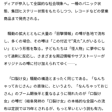
ディアが参入して全国的な社会現象へ。一種のパニック状
態、集団ヒステリー状態をもたらしつつ、レコードなどの便乗
商品まで発売される。
騒動の拡大とともに大量の「目撃情報」の噂が各地で流布
し、多くの場合、その噂は「この付近で“見た”人がいるらし
い」という形態を取る。子どもたちは「怪人物」に夢中にな
って過剰に反応し、さまざまな周辺情報やサブストーリーが
オリジナルの噂に付け加えられてゆく……。
「口裂け女」騒動の構造とまったく同じである。「なんち
ゃっておじさん」の直後に、というより、「なんちゃっておじ
さん」のブーム期後半と重なるように現れたのが「口裂け
女」の噂だ（岐阜発祥の「口裂け女」の本格的な全国への流
布は定説では79年とされるが、もっと早いという説も有力。