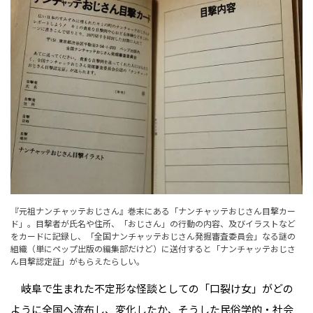
『元祖ナンチャッテおじさん』巻末にある「ナンチャッテおじさん目撃カー
ド」。目撃者が氏名や住所、「おじさん」の行動の内容、及びイラストなど
をカードに記録し、「全国ナンチャッテおじさん発掘審査委員会」なる謎の
組織（単にペップ出版の編集部だけど）に送付すると「ナンチャッテおじさ
ん目撃認定証」がもらえたらしい。
岐阜で生まれた不定形な怪談としての「口裂け女」がどの
ように全国へ流布し、変化したか、そうした民俗学的・社会