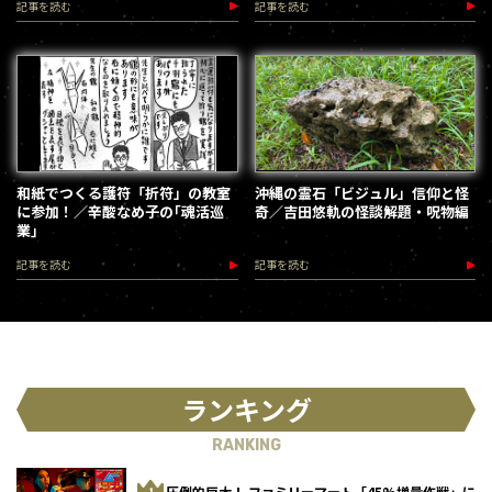
記事を読む
記事を読む
和紙でつくる護符「折符」の教室
沖縄の霊石「ビジュル」信仰と怪
に参加！／辛酸なめ子の｢魂活巡
奇／吉田悠軌の怪談解題・呪物編
業｣
記事を読む
記事を読む
ランキング
RANKING
圧倒的巨大！ ファミリーマート「45%増量作戦」に