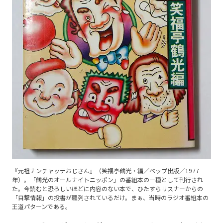
『元祖ナンチャッテおじさん』（笑福亭鶴光・編／ペップ出版／1977
年）。「鶴光のオールナイトニッポン」の番組本の一種として刊行され
た。今読むと恐ろしいほどに内容のない本で、ひたすらリスナーからの
「目撃情報」の投書が羅列されているだけ。まぁ、当時のラジオ番組本の
王道パターンである。