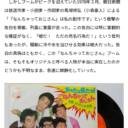
しかしブームがピークを迎えていた1978年３月、朝日新聞
は放送作家・小説家・作詞家の馬場祥弘（小森豪人）による
「『なんちゃっておじさん』は私の創作です」という衝撃の
告白を掲載、列島に激震が走った。この告白には特に客観的
な確証がなく、「嘘だ！ ただの売名行為だ！」という批判
もあったが、騒動に冷や水を浴びせる効果は絶大だった。告
白の真偽はともかく、この「なんちゃっておじさん」ブーム
は、そもそもオリジナルと呼べる人物が本当に実在したのか
どうかも不明なまま、急速に鎮静化していった。