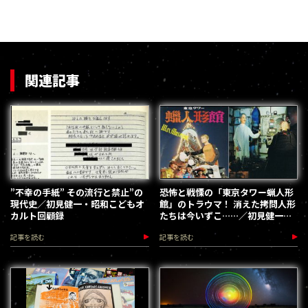
関連記事
”不幸の手紙” その流行と禁止”の
恐怖と戦慄の「東京タワー蝋人形
現代史／初見健一・昭和こどもオ
館」のトラウマ！ 消えた拷問人形
カルト回顧録
たちは今いずこ……／初見健一の
昭和こどもオカルト回顧録
記事を読む
記事を読む