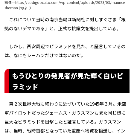
画像＝
https://codigooculto.com/wp-content/uploads/2023/03/maurice-
sheehan.jpg
より
これについて当時の南京当局は新聞社に対しすぐさま「根
拠のないデマである」と、正式な抗議文を提出している。
しかし、西安周辺でピラミッドを見た、と証言しているの
は、なにもシーハンだけではないのだ。
もうひとりの発見者が見た輝く白いピ
ラミッド
第２次世界大戦も終わりに近づいていた1945年３月。米空
軍パイロットだったジェームス・ガウスマンもまた同じ様に
巨大なピラミッドを目撃したと証言している。ガウスマン
は、当時、戦時首都となっていた重慶へ物資を輸送し、イン