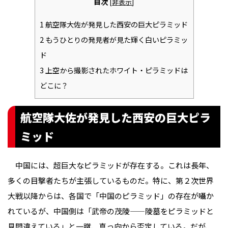
目次
[
非表示
]
1
航空隊大佐が発見した西安の巨大ピラミッド
2
もうひとりの発見者が見た輝く白いピラミッ
ド
3
上空から撮影されたホワイト・ピラミッドは
どこに？
航空隊大佐が発見した西安の巨大ピラ
ミッド
中国には、超巨大なピラミッドが存在する。これは長年、
多くの目撃者たちが主張しているものだ。特に、第２次世界
大戦以降からは、各国で「中国のピラミッド」の存在が囁か
れているが、中国側は「武帝の茂陵——陵墓をピラミッドと
見間違えている」と一蹴、真っ向から否定している。だが、