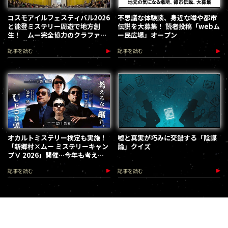
コスモアイルフェスティバル2026
不思議な体験談、身近な噂や都市
と能登ミステリー周遊で地方創
伝説を大募集！ 読者投稿「webム
生！ ムー完全協力のクラファン
ー民広場」オープン
第３弾が始動
記事を読む
記事を読む
オカルトミステリー検定も実施！
嘘と真実が巧みに交錯する「陰謀
「新郷村×ムー ミステリーキャン
論」クイズ
プⅤ 2026」開催…今年も考える
な、踊れ！（2026.9.12）
記事を読む
記事を読む