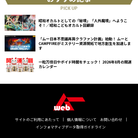
PICK UP
昭和オカルトとしての「秘境」「人外魔境」へようこ
そ！／昭和こどもオカルト回顧録
「ムー日本不思議再興クラファン計画」始動！ ムーと
CAMPFIREがミステリー資源開拓で地方創生を加速しま
す
一粒万倍日やボイド時間をチェック！ 2026年8月の開運
カレンダー
サイトのご利用にあたって
個人情報について
お問い合わせ
インフォマティブデータ取得ガイドライン