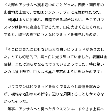
ド北部のアッサムへ戻る途中のことだった。西安・南西部の
山岳地帯上空で、突如エンジントラブルに見舞われたのだ。
周囲は山々に囲まれ、着陸できる場所はない。そこでガウ
スマンは徐々に高度を下げるため、山を大きく左にそれた。
すると、峡谷の真下に巨大なピラミッドを発見したのだ。
「そこには見たこともない巨大な白いピラミッドがありまし
た。とても幻想的で、真っ白に光り輝いていました。表面は金
属製、または滑らかな石でできているようでした。特に驚い
たのは頂上部で、巨大な水晶か宝石のように輝いたのです」
ガウスマンはピラミッドを近くで見ようと着陸を試みた
が、複雑な地形のため断念。辺りを周回することしかできな
かったそうだ。
無事、アッサムへと戻ったガウスマンは、すぐさま上官へ