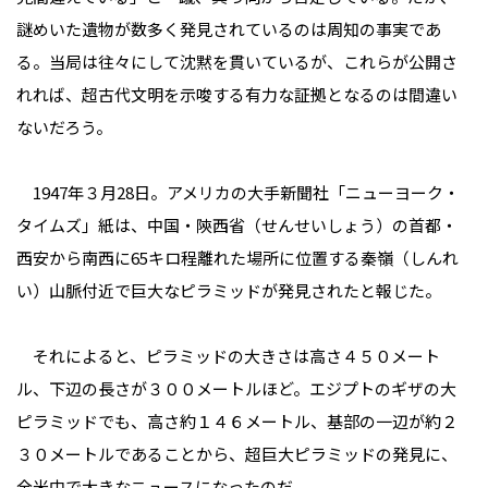
謎めいた遺物が数多く発見されているのは周知の事実であ
る。当局は往々にして沈黙を貫いているが、これらが公開さ
れれば、超古代文明を示唆する有力な証拠となるのは間違い
ないだろう。
1947年３月28日。アメリカの大手新聞社「ニューヨーク・
タイムズ」紙は、中国・陝西省（せんせいしょう）の首都・
西安から南西に65キロ程離れた場所に位置する秦嶺（しんれ
い）山脈付近で巨大なピラミッドが発見されたと報じた。
それによると、ピラミッドの大きさは高さ４５０メート
ル、下辺の長さが３００メートルほど。エジプトのギザの大
ピラミッドでも、高さ約１４６メートル、基部の一辺が約２
３０メートルであることから、超巨大ピラミッドの発見に、
全米中で大きなニュースになったのだ。