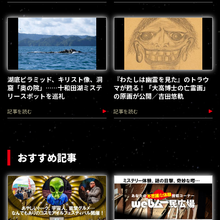
湖底ピラミッド、キリスト像、洞
『わたしは幽霊を見た』のトラウ
窟「奥の院」……十和田湖ミステ
マが甦る！「大高博士の亡霊画」
リースポットを巡礼
の原画が公開／吉田悠軌
記事を読む
記事を読む
おすすめ記事