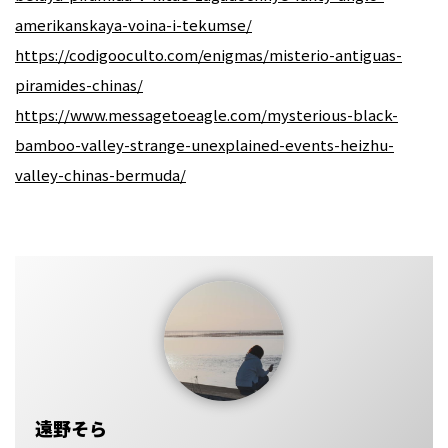
amerikanskaya-voina-i-tekumse/
https://codigooculto.com/enigmas/misterio-antiguas-
piramides-chinas/
https://www.messagetoeagle.com/mysterious-black-
bamboo-valley-strange-unexplained-events-heizhu-
valley-chinas-bermuda/
遠野そら