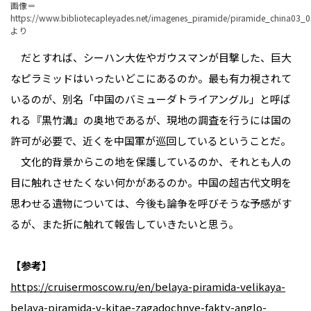
画像＝
https://www.bibliotecapleyades.net/imagenes_piramide/piramide_china03_0
より
だとすれば、シーハン大佐やガウスマンが目撃した、巨大
なピラミッドはいったいどこにあるのか。最も有力視されて
いるのが、別名「中国のバミューダトライアングル」と呼ば
れる『黒竹溝』の奥地であるが、現地の調査を行うには国の
許可が必要で、近くを中国軍が巡回しているということだ。
文化的背景からこの地を保護しているのか、それとも人の
目に触れさせたくない何かがあるのか。中国の超古代文明を
思わせる遺物については、今後も論争を呼びそうな予感がす
るが、また折に触れて報告していきたいと思う。
【参考】
https://cruisermoscow.ru/en/belaya-piramida-velikaya-
belaya-piramida-v-kitae-zagadochnye-fakty-anglo-