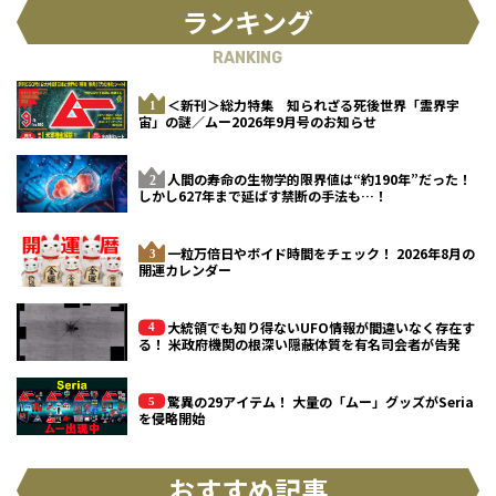
ランキング
RANKING
＜新刊＞総力特集 知られざる死後世界「霊界宇
宙」の謎／ムー2026年9月号のお知らせ
人間の寿命の生物学的限界値は“約190年”だった！
しかし627年まで延ばす禁断の手法も…！
一粒万倍日やボイド時間をチェック！ 2026年8月の
開運カレンダー
大統領でも知り得ないUFO情報が間違いなく存在す
る！ 米政府機関の根深い隠蔽体質を有名司会者が告発
驚異の29アイテム！ 大量の「ムー」グッズがSeria
を侵略開始
おすすめ記事