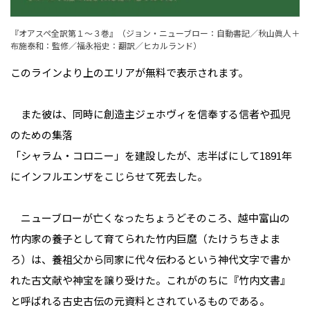
『オアスペ全訳第１～３巻』（ジョン・ニューブロー：自動書記／秋山眞人＋
布施泰和：監修／福永裕史：翻訳／ヒカルランド）
このラインより上のエリアが無料で表示されます。
また彼は、同時に創造主ジェホヴィを信奉する信者や孤児
のための集落
「シャラム・コロニー」を建設したが、志半ばにして1891年
にインフルエンザをこじらせて死去した。
ニューブローが亡くなったちょうどそのころ、越中富山の
竹内家の養子として育てられた竹内巨麿（たけうちきよま
ろ）は、養祖父から同家に代々伝わるという神代文字で書か
れた古文献や神宝を譲り受けた。これがのちに『竹内文書』
と呼ばれる古史古伝の元資料とされているものである。