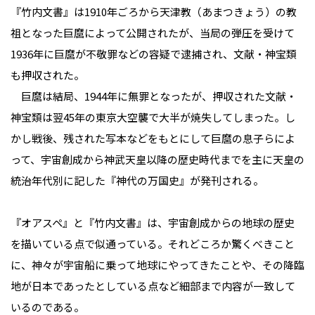
『竹内文書』は1910年ごろから天津教（あまつきょう）の教
祖となった巨麿によって公開されたが、当局の弾圧を受けて
1936年に巨麿が不敬罪などの容疑で逮捕され、文献・神宝類
も押収された。
巨麿は結局、1944年に無罪となったが、押収された文献・
神宝類は翌45年の東京大空襲で大半が焼失してしまった。し
かし戦後、残された写本などをもとにして巨麿の息子らによ
って、宇宙創成から神武天皇以降の歴史時代までを主に天皇の
統治年代別に記した『神代の万国史』が発刊される。
『オアスペ』と『竹内文書』は、宇宙創成からの地球の歴史
を描いている点で似通っている。それどころか驚くべきこと
に、神々が宇宙船に乗って地球にやってきたことや、その降臨
地が日本であったとしている点など細部まで内容が一致して
いるのである。