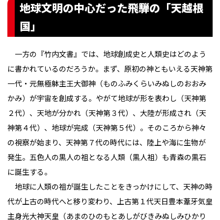
地球文明の中心だった飛騨の「天越根
国」
一方の『竹内文書』では、地球創成史と人類史はどのよう
に書かれているのだろうか。まず、原初の神ともいえる天神第
一代・元無極躰主王大御神（ものふみくらいみぬしのおおみ
かみ）が宇宙を創成する。やがて地球が形を表わし（天神第
２代）、天地が分かれ（天神第３代）、大陸が形成され（天
神第４代）、地球が完成（天神第５代）。そのころから神々
の視察が始まり、天神第７代の時代には、陸上や海に生物が
発生。五色人の黒人の祖となる人類（黒人祖）も青森の黒石
に誕生する。
地球に人類の祖が誕生したことをきっかけにして、天神の時
代が上古の時代へと移り変わり、上古第１代天日豊本葦牙気皇
主身光大神天皇（あまのひのもとあしがびきみぬしみひかり