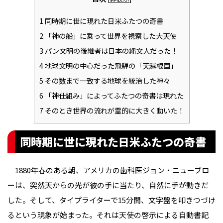
1
同時期に世に現れた日米ふたつの奇書
2
「神の船」に乗って世界を視察した大天使
3
パン文明の後継者は日本の縄文人だった！
4
地球文明の中心だった飛騨の「天越根国」
5
その数まで一致する地球を統治した神々
6
「神仕組み」によってふたつの奇書は現れた
7
そのとき世界の流れが霊的に大きく動いた！
同時期に世に現れた日米ふたつの奇書
1880年春のある朝、アメリカの歯科医ジョン・ニューブロ
ーは、突然天からの光が彼の手に当たり、自然に手が動きだ
した。そして、タイプライターで15分間、文字盤を叩きつづけ
るという現象が始まった。それは天使の啓示による自動書記