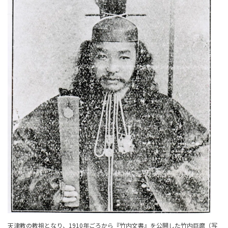
天津教の教祖となり、1910年ごろから『竹内文書』を公開した竹内巨麿（写