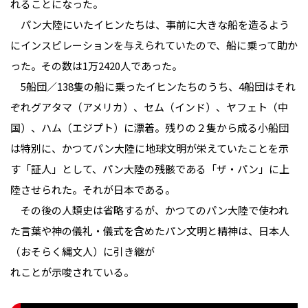
れることになった。
パン大陸にいたイヒンたちは、事前に大きな船を造るよう
にインスピレーションを与えられていたので、船に乗って助か
った。その数は1万2420人であった。
5船団／138隻の船に乗ったイヒンたちのうち、4船団はそれ
ぞれグアタマ（アメリカ）、セム（インド）、ヤフェト（中
国）、ハム（エジプト）に漂着。残りの２隻から成る小船団
は特別に、かつてパン大陸に地球文明が栄えていたことを示
す「証人」として、パン大陸の残骸である「ザ・パン」に上
陸させられた。それが日本である。
その後の人類史は省略するが、かつてのパン大陸で使われ
た言葉や神の儀礼・儀式を含めたパン文明と精神は、日本人
（おそらく縄文人）に引き継が
れことが示唆されている。