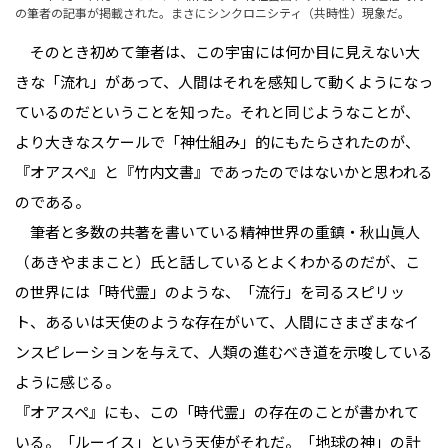
の筆者の記事が掲載された。まさにシンクロニシティ（共時性）現象だ。
そのとき初めて筆者は、この宇宙には何か目に見えない大
きな「流れ」があって、人間はそれを感知して動くようになっ
ているのだということを知った。それと同じようなことが、
より大きなスケールで「神仕組み」的にもたらされたのが、
『オアスペ』と『竹内文書』であったのではないかと思われる
のである。
筆者と多数の共著を書いている精神世界の重鎮・秋山眞人
（あきやままこと）氏と話しているとよくわかるのだが、こ
の世界には「時代霊」のような、「流行」を司るスピリッ
ト、あるいは天使のような存在がいて、人間にさまざまなイ
ンスピレーションを与えて、人類の進むべき道を示唆している
ように感じる。
『オアスペ』にも、この「時代霊」の存在のことが書かれて
いる。「ルーイス」という天使がそれだ。「地球の神」の計