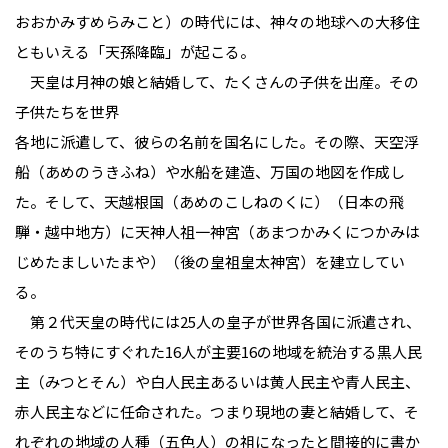
おおかみすめらみこと）の時代には、神々の地球への大移住
ともいえる「天孫降臨」が起こる。
天皇は月神の娘と結婚して、たくさんの子供を出産。その
子供たちを世界
各地に派遣して、彼らの名前を国名にした。その際、天空浮
船（あめのうきふね）や水船を建造、万国の地図を作成し
た。そして、天越根国（あめのこしねのくに）（日本の飛
騨・越中地方）に天神人祖一神宮（あまつかみくにつかみは
じめたましいたまや）（後の皇祖皇太神宮）を建立してい
る。
第２代天皇の時代には25人の皇子が世界各国に派遣され、
そのうち特にすぐれた16人が主要16の地域を統治する黒人民
主（みつとそん）や白人民主あるいは黄人民主や青人民主、
赤人民主などに任命された。つまり現地の妻と結婚して、そ
れぞれの地域の人種（五色人）の祖になったと間接的に書か