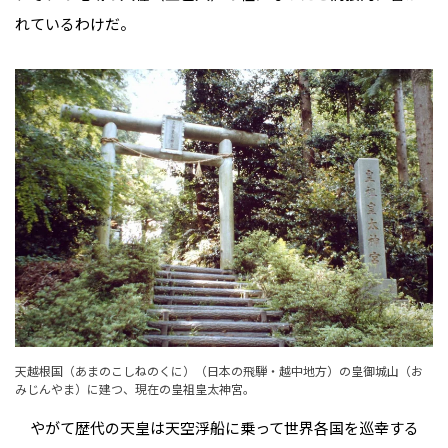
れているわけだ。
天越根国（あまのこしねのくに）（日本の飛騨・越中地方）の皇御城山（お
みじんやま）に建つ、現在の皇祖皇太神宮。
やがて歴代の天皇は天空浮船に乗って世界各国を巡幸する