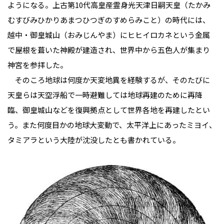
ようになる。上古第10代高皇産霊身光天津日嗣天皇（たかみ
むすびみひかりあまつひつぎのすめらみこと）の時代には、
越中・御皇城山（おみじんやま）にヒヒイロカネという金属
で屋根を葺いた神殿が建造され、世界中から五色人が集まり
神宮を参拝した。
そのころ地球は何度か天変地異を経験するが、そのたびに
天皇らは天空浮船で一時避難しては地球再建のために再降
臨、御皇城山などを復興拠点として世界各地を再建したとい
う。また何度目かの地球大変動で、太平洋上にあったミヨイ、
タミアラという大陸が沈没したとも書かれている。