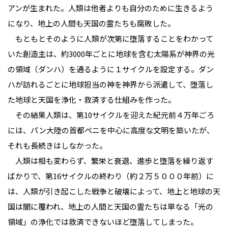
アンが生まれた。人類は他者よりも自分のために生きるよう
になり、地上の人間も天国の霊たちも腐敗した。
もともとそのように人類が次第に堕落することをわかって
いた創造主は、約3000年ごとに地球を含む太陽系が神界の光
の領域（ダンハ）を通るように１サイクルを設定する。ダン
ハが訪れるごとに地球担当の神を神界から派遣して、堕落し
た地球と天国を浄化・救済する仕組みを作った。
その結果人類は、第10サイクルを迎えた紀元前４万年ごろ
には、パン大陸の首都ペニを中心に高度な文明を築いたが、
それも長続きはしなかった。
人類は相も変わらず、繁栄と衰退、進歩と堕落を繰り返す
ばかりで、第16サイクルの終わり（約２万５０００年前）に
は、人類が引き起こした戦争と破壊によって、地上と地球の天
国は闇に覆われ、地上の人間と天国の霊たちは単なる「光の
領域」の浄化では救済できないほど堕落してしまった。