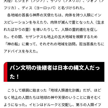
大陸）とジェド（アジア）、ザウリ（アメリカ）、ヴォフ（ア
フリカ）、ディス（ヨーロッパ）と名づけられた。
各地域の首長ら神界の天使たちは、肉体を持つ人類にイン
スピレーションを与えたり、肉体が滅んで霊となった人（生ま
れたばかりの霊）を導いたりして、人類の霊的進化を促し
た。その間、セザンテスも地上の五大地域を視察するため
「神の船」に乗って、それぞれの地域を訪問。担当首長たちに
アドバイスを与えた。
パン文明の後継者は日本の縄文人だっ
た！
こうして順調に始まった「地球人類進化計画」だが、ほど
なく地上の人間たちは地球の神や天使のいうことに背そむく
ようになった。イヒンはドルークと交配し、第５の人類イフ