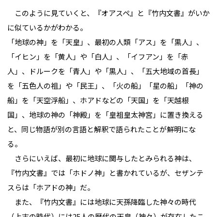
このように見ていくと、『オアスペ』と『竹内文書』がいか
に似ているかがわかる。
「地球の神」を「天皇」、最初の人類「アス」を「黒人」、
「イヒン」を「黄人」や「白人」、「イフアン」を「赤
人」、ドルークを「青人」や「黒人」、「五大地域の首長」
を「五色人の祖」や「民王」、「火の船」「星の船」「神の
船」を「天空浮船」、ホアドなどの「天国」を「天越根
国」、地球の神の「神殿」を「皇祖皇太神宮」に置き換える
と、同じ物語が別の言語と解釈で語られたことが鮮明にな
る。
さらにいえば、最初に地球に関与したとみられる神は、
『竹内文書』では「ホドノ神」と書かれているが、セザンテ
スらは「ホアドの神」だ。
また、『竹内文書』には地球に天孫降臨した神々の時代
（上古の時代）には25人の歴代の天皇（神々）が存在したこ