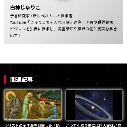
白神じゅりこ
予言研究家 / 新世代オカルト探求者
YouTube『じゅりこちゃんねる💓』運営。予言や世界終末
ビジョンを独自に探求し、災害予知や世界の闇と真実を暴き
出す！
関連記事
キリストの全生涯を目撃した「助
かつて小惑星帯には巨大天体が存