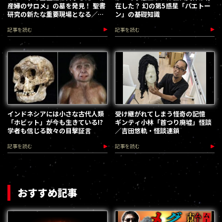
産婦のサロメ」の墓を発見！ 聖書
在した？ 幻の第5惑星「パエトー
研究の新たな重要現場となる／仲
ン」の基礎知識
田しんじ
記事を読む
記事を読む
インドネシアには小さな古代人類
受け継がれてしまう怪奇の記憶
「ホビット」が今も生きている!?
ギンティ小林「首つり廃墟」怪談
学者も信じる数々の目撃証言
／吉田悠軌・怪談連鎖
記事を読む
記事を読む
おすすめ記事