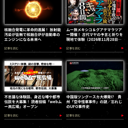
核融合発電に革命的進展！ 放射能
ムー旅メキシコ＆グアテマラツア
汚染が皆無で核融合炉が自動車の
ー開催！ 古代マヤの予言と祈りを
エンジンになる未来へ
現地で体験（2026年11月28日～
12月5日）
記事を読む
記事を読む
不思議な体験談、身近な噂や都市
中国版ツングースカ大爆発!? 貴
伝説を大募集！ 読者投稿「webム
州「空中怪車事件」の謎／忘れじ
ー民広場」オープン
のUFO事件史
記事を読む
記事を読む