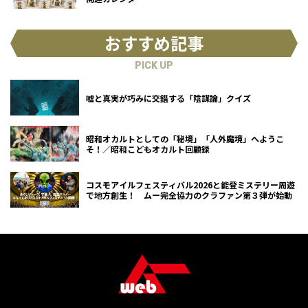
おすすめ記事
PICK UP
嘘と真実が巧みに交錯する「陰謀論」クイズ
昭和オカルトとしての「秘境」「人外魔境」へようこ
そ！／昭和こどもオカルト回顧録
コスモアイルフェスティバル2026と能登ミステリー周遊
で地方創生！ ムー完全協力のクラファン第３弾が始動