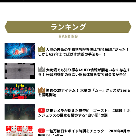
ランキング
RANKING
人間の寿命の生物学的限界値は“約190年”だった！
しかし627年まで延ばす禁断の手法も…！
大統領でも知り得ないUFO情報が間違いなく存在す
る！ 米政府機関の根深い隠蔽体質を有名司会者が告発
驚異の29アイテム！ 大量の「ムー」グッズがSeria
を侵略開始
防犯カメラが捉えた典型的「ゴースト」に戦慄！ ホ
ンジュラスの民家を闊歩する“白い影”の謎
一粒万倍日やボイド時間をチェック！ 2026年8月の
開運カレンダー