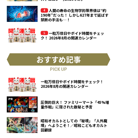
人間の寿命の生物学的限界値は“約
190年”だった！ しかし627年まで延ばす
禁断の手法も…！
一粒万倍日やボイド時間をチェッ
ク！ 2026年8月の開運カレンダー
おすすめ記事
PICK UP
一粒万倍日やボイド時間をチェック！
2026年8月の開運カレンダー
圧倒的巨大！ ファミリーマート「45%増
量作戦」に隠された数秘と予言
昭和オカルトとしての「秘境」「人外魔
境」へようこそ！／昭和こどもオカルト
回顧録