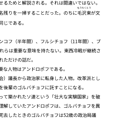
せるためと解説される。それは間違いではない。
もうたくとう
名残りを一掃することだった。のちに
毛沢東
が文
同じである。
コフ（半年間）、フルシチョフ（11年間）、ブ
これらは重要な意味を持たない。東西冷戦が継続さ
れただけの話だ。
要な人物はアンドロポフである。
会）議長から政治家に転身した人物。改革派とし
を後輩のゴルバチョフに託すことになる。
って築かれたソ連という「壮大な実験国家」を破
理解していたアンドロポフは、ゴルバチョフを異
死去したときのゴルバチョフは52歳の政治局議