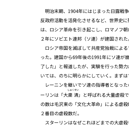
明治末期、1904年にはじまった日露戦
反政府活動を活発化させるなど、世界史に
は、ロシア革命を引き起こし、ロマノフ朝
２年にソビエト連邦（ソ連）が建国された
ロシア帝国を滅ぼして共産党独裁による
った。建国から69年後の1991年にソ連
了した」と報道したが、実験を行った勢力
いては、のちに明らかにしていく。まずは
レーニンを継いでソ連の指導者となった
しゅくせい
ーリンは「大
粛清
」と呼ばれる大量虐殺で
の数は毛沢東の「文化大革命」による虐殺8
２番目の虐殺数だ。
スターリンはなぜこれほどまでの大虐殺