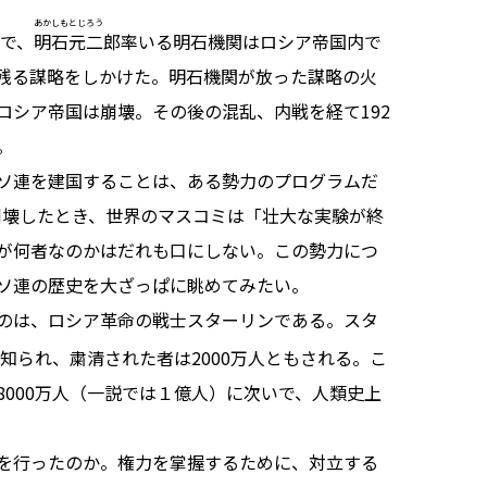
あかしもとじろう
争で、
明石元二
郎率いる明石機関はロシア帝国内で
残る謀略をしかけた。明石機関が放った謀略の火
ロシア帝国は崩壊。その後の混乱、内戦を経て192
。
ソ連を建国することは、ある勢力のプログラムだ
が崩壊したとき、世界のマスコミは「壮大な実験が終
が何者なのかはだれも口にしない。この勢力につ
ソ連の歴史を大ざっぱに眺めてみたい。
のは、ロシア革命の戦士スターリンである。スタ
知られ、粛清された者は2000万人ともされる。こ
000万人（一説では１億人）に次いで、人類史上
を行ったのか。権力を掌握するために、対立する