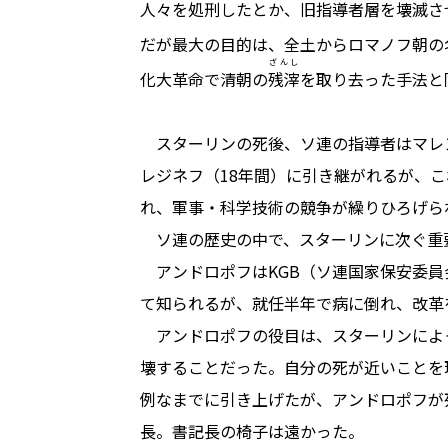
人々を処刑したとか、旧指導者層を壊滅さ
だが最大の目的は、全土からロマノフ朝の
ざんし
化大革命で清朝の
残滓
を取り去った手法と
スターリンの死後、ソ連の指導者はマレン
レジネフ（18年間）に引き継がれるが、
れ、軍事・科学技術の競争が繰りひろげら
ソ連の歴史の中で、スターリンに次ぐ重
アンドロポフはKGB（ソ連国家保安委員
て知られるが、就任半年で病に倒れ、改革
アンドロポフの役目は、スターリンによ
壊することだった。自分の死が近いことを
例なまでに引き上げたが、アンドロポフが
長。書記長の椅子は遠かった。