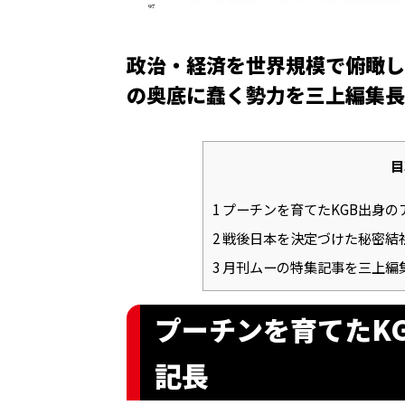
政治・経済を世界規模で俯瞰し
の奥底に蠢く勢力を三上編集長が
目
1
プーチンを育てたKGB出身の
2
戦後日本を決定づけた秘密結
3
月刊ムーの特集記事を三上編
プーチンを育てたK
記長