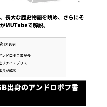
、長大な歴史物語を眺め、さらにそ
MUTubeで解説。
次
[
非表示
]
アンドロポフ書記長
社ブナイ・ブリス
集長が解説！
GB出身のアンドロポフ書