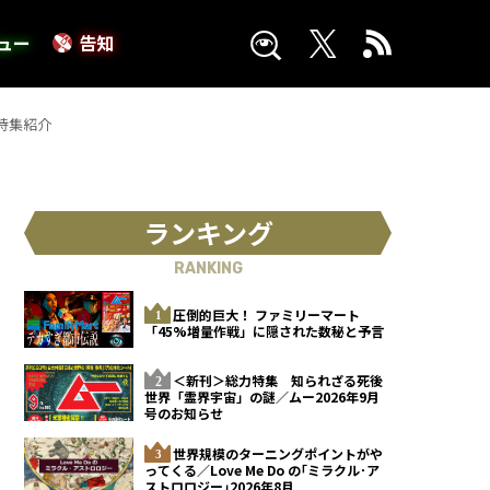
ュー
告知
特集紹介
ランキング
RANKING
圧倒的巨大！ ファミリーマート
「45%増量作戦」に隠された数秘と予言
＜新刊＞総力特集 知られざる死後
世界「霊界宇宙」の謎／ムー2026年9月
号のお知らせ
世界規模のターニングポイントがや
ってくる／Love Me Do の｢ミラクル･ア
ストロロジー｣2026年8月