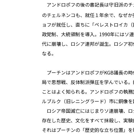
アンドロポフの後の書記長は守旧派のチ
のチェルネンコも、就任１年余で、なぜか
ョフが就任し、直ちに「ペレストロイカ（
政党制、大統領制を導入。1990年にはソ
代に崩壊し、ロシア連邦が誕生。ロシア初
なる。
プーチンはアンドロポフがKGB議長の時
局で思想戦、反体制派弾圧を学んでいる。
ことはよく知られる。アンドロポフの執務
ルブルク（旧レニングラード）市に銅像を
ロシア帝国滅亡にはじまりソ連崩壊、ロ
存在した歴史、文化をすべて抹殺し、実験
それはプーチンの「歴史的な立ち位置」を