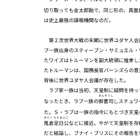
切り取っても金太郎飴で、同じ形の、真面
は史上最強の諜報機関なのだ。
第２次世界大戦の末期に世界ユダヤ人会
ブ一族出身のスティーブン・サミュエル・
たワイズはトルーマンを副大統領に推挙し
たトルーマンは、国務長官バーンズらの意
背後に世界ユダヤ人会議が存在した。
ラブ家一族は当初、天皇制に疑問を持っ
おんぞうし
なったとき、ラブ一族の
御曹司
しスチュワ
た。Ｓ・ラブは一族の指令にもとづき天皇
おにくらたるひこ
鬼倉足日公
などに接近。やがて天皇制を存
だと結論し、ブナイ・ブリスにその報告を