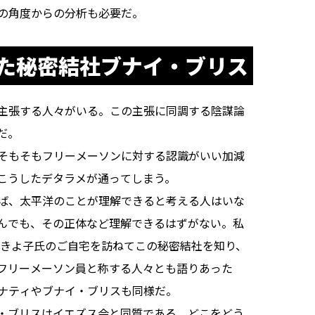
の角度からの分析も必要だ。
た秘密結社ブナイ・ブリス
主張する人々がいる。この主張に同調する陰謀論
だ。
そもそもフリーメーソンに対する認識がいい加減
こうしたデタラメが通ってしまう。
ば、太平洋のことが理解できると考える人はいな
んでも、その正体など理解できるはずがない。私
塚きよ子氏のご自宅を訪ねてこの秘密結社を知り、
フリーメーソン員と称する人々とも語りあった
ナティやブナイ・ブリスも同様だ。
・ブリスはイエズス会と同質である。どこをどう