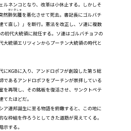
ェルネンコとなり、改革は小休止する。しかしそ
はいきしゅ
突然
肺気腫
を悪化させて死去。書記長にゴルバチ
建て直し）」を断行。憲法を改正し、ソ連に複数
連の初代大統領に就任する。ソ連はゴルバチョフの
代大統領エリツィンからプーチン大統領の時代と
代にKGBに入り、アンドロポフが創設した第５総
師であるアンドロポフをプーチンが崇拝している
室を再現し、その銘板を復活させ、サンクトペテ
建てたほどだ。
シア連邦誕生に至る物語を俯瞰すると、この地に
的な枠組を作ろうとしてきた道筋が見えてくる。
暗示する。