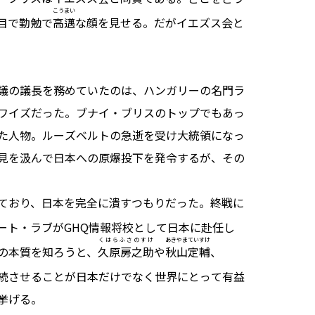
こうまい
目で勤勉で
高邁
な顔を見せる。だがイエズス会と
議の議長を務めていたのは、ハンガリーの名門ラ
ワイズだった。ブナイ・ブリスのトップでもあっ
た人物。ルーズベルトの急逝を受け大統領になっ
見を汲んで日本への原爆投下を発令するが、その
ており、日本を完全に潰すつもりだった。終戦に
ート・ラブがGHQ情報将校として日本に赴任し
くはらふさのすけ
あきやまていすけ
の本質を知ろうと、
久原房之助
や
秋山定輔
、
続させることが日本だけでなく世界にとって有益
挙げる。