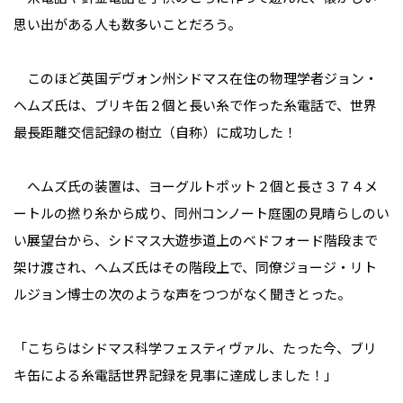
思い出がある人も数多いことだろう。
このほど英国デヴォン州シドマス在住の物理学者ジョン・
ヘムズ氏は、ブリキ缶２個と長い糸で作った糸電話で、世界
最長距離交信記録の樹立（自称）に成功した！
へムズ氏の装置は、ヨーグルトポット２個と長さ３７４メ
ートルの撚り糸から成り、同州コンノート庭園の見晴らしのい
い展望台から、シドマス大遊歩道上のベドフォード階段まで
架け渡され、へムズ氏はその階段上で、同僚ジョージ・リト
ルジョン博士の次のような声をつつがなく聞きとった。
「こちらはシドマス科学フェスティヴァル、たった今、ブリ
キ缶による糸電話世界記録を見事に達成しました！」