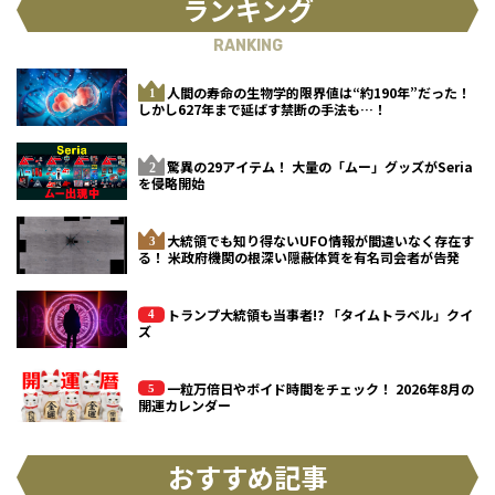
ランキング
RANKING
人間の寿命の生物学的限界値は“約190年”だった！
しかし627年まで延ばす禁断の手法も…！
驚異の29アイテム！ 大量の「ムー」グッズがSeria
を侵略開始
大統領でも知り得ないUFO情報が間違いなく存在す
る！ 米政府機関の根深い隠蔽体質を有名司会者が告発
トランプ大統領も当事者!? 「タイムトラベル」クイ
ズ
一粒万倍日やボイド時間をチェック！ 2026年8月の
開運カレンダー
おすすめ記事