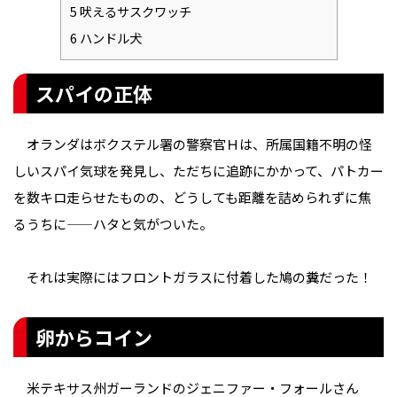
5
吠えるサスクワッチ
6
ハンドル犬
スパイの正体
オランダはボクステル署の警察官Ｈは、所属国籍不明の怪
しいスパイ気球を発見し、ただちに追跡にかかって、パトカー
を数キロ走らせたものの、どうしても距離を詰められずに焦
るうちに——ハタと気がついた。
それは実際にはフロントガラスに付着した鳩の糞だった！
卵からコイン
米テキサス州ガーランドのジェニファー・フォールさん