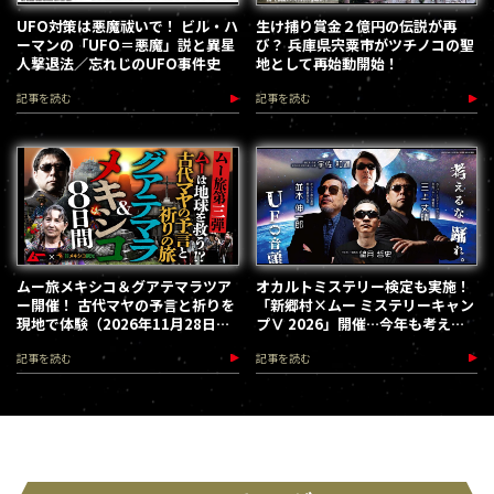
UFO対策は悪魔祓いで！ ビル・ハ
生け捕り賞金２億円の伝説が再
ーマンの「UFO＝悪魔」説と異星
び？ 兵庫県宍粟市がツチノコの聖
人撃退法／忘れじのUFO事件史
地として再始動開始！
記事を読む
記事を読む
ムー旅メキシコ＆グアテマラツア
オカルトミステリー検定も実施！
ー開催！ 古代マヤの予言と祈りを
「新郷村×ムー ミステリーキャン
現地で体験（2026年11月28日～
プⅤ 2026」開催…今年も考える
12月5日）
な、踊れ！（2026.9.12）
記事を読む
記事を読む