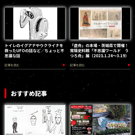
トイレのイグアナやウクライナを
「虚舟」の本場・茨城県で開催！
救ったUFOの話など／ちょっと不
常陽史料館「不思議ワールド う
思議な話
つろ舟」展（2023.1.24～3.19）
記事を読む
記事を読む
おすすめ記事