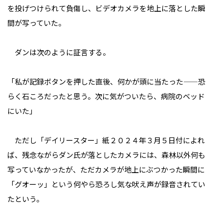
を投げつけられて負傷し、ビデオカメラを地上に落とした瞬
間が写っていた。
ダンは次のように証言する。
「私が記録ボタンを押した直後、何かが頭に当たった——恐
らく石ころだったと思う。次に気がついたら、病院のベッド
にいた」
ただし「デイリースター」紙２０２４年３月５日付によれ
ば、残念ながらダン氏が落としたカメラには、森林以外何も
写っていなかったが、ただカメラが地上にぶつかった瞬間に
「グオーッ」という何やら恐ろし気な吠え声が録音されてい
たという。