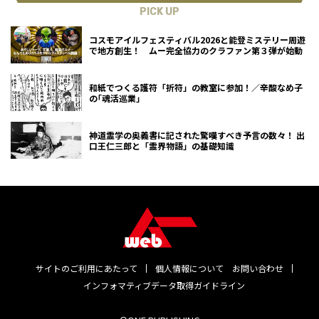
PICK UP
コスモアイルフェスティバル2026と能登ミステリー周遊
で地方創生！ ムー完全協力のクラファン第３弾が始動
和紙でつくる護符「折符」の教室に参加！／辛酸なめ子
の｢魂活巡業｣
神道霊学の奥義書に記された驚嘆すべき予言の数々！ 出
口王仁三郎と「霊界物語」の基礎知識
サイトのご利用にあたって
個人情報について
お問い合わせ
インフォマティブデータ取得ガイドライン