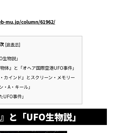
eb-mu.jp/column/61962/
次
[
非表示
]
FO生物説」
行物体』と「オヘア国際空港UFO事件」
フォース・カインド』とスクリーン・メモリー
ン・A・キール」
たUFO事件」
プ』と「UFO生物説」