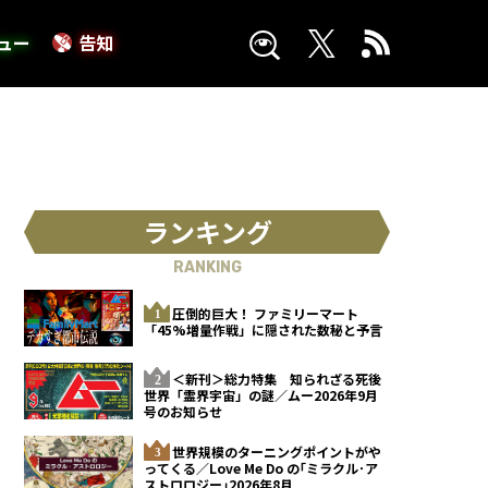
ュー
告知
ランキング
RANKING
圧倒的巨大！ ファミリーマート
「45%増量作戦」に隠された数秘と予言
＜新刊＞総力特集 知られざる死後
世界「霊界宇宙」の謎／ムー2026年9月
号のお知らせ
世界規模のターニングポイントがや
ってくる／Love Me Do の｢ミラクル･ア
ストロロジー｣2026年8月