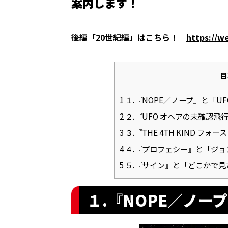
案内します！
後編「20世紀編」はこちら！
https://w
目
1
１.『NOPE／ノープ』と「U
2
２.『UFO オヘアの未確認飛
3
３.『THE 4TH KIND 
4
４.『プロフェシー』と「ジョ
5
５.『サイン』と「どこかで見
１.『NOPE／ノー