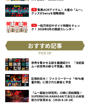
驚異の29アイテム！ 大量の「ムー」
グッズがSeriaを侵略開始
一粒万倍日やボイド時間をチェッ
ク！ 2026年8月の開運カレンダー
おすすめ記事
PICK UP
世界を驚かせる謎を厳選紹介!! 「決定版
ムー的世界の新七不思議」発売
圧倒的巨大！ ファミリーマート「45%増
量作戦」に隠された数秘と予言
「ムー超能力研究所」川崎に突如開設！
SUPERNOVA KAWASAKIであなたの未知
能力が目覚める（2026.8.18-28）