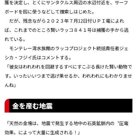
獲を決定し、とくにサンタクルス周辺の水辺付近を、サーフ
ボードを囮に使うなどして捜索しはじめた。
だが、残念ながら２０２３年７月12日付ＵＰＩ電によれ
ば、これまでのところ賢いラッコ８４１号は捕獲の手から逃
れている。
モンテレー湾水族館のラッコプロジェクト統括責任者ジェ
シカ・フジイ氏はコメントする。
「彼女はわれわれを回避するすべにすこぶる長けた賢い動物で
す。いったいいつまで逃げ果せるか、われわれにもわかりませ
んね」
金を産む地震
「天然の金塊は、地震で発生する地中の石英鉱脈内の〝圧電
効果〟によって大量に生成される！」