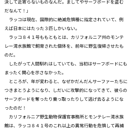
決して近寄らないものなんだ。ましてやサーフボードを盗む
だなんて！」
ラッコは現在、国際的に絶滅危惧種に指定されていて、例
えば日本にはたった３匹しかいない。
ラッコ８４１号ももともとは、カリフォルニア州のモンテ
レー湾水族館で飼育された個体を、前年に野生復帰させたも
のだ。
したがって人間馴れはしていても、当初はサーフボードにも
まったく関心を示さなかった。
ところが、年が変わると、なぜかだんだんサーファーたちに
つきまとうようになり、しだいに攻撃的になってきて、彼らの
サーフボードを奪ったり乗っ取ったりして逃げ去るようにな
ったのだ！
カリフォルニア野生動物保護官事務所とモンテレー湾水族
館は、ラッコ８４１号のこれ以上の異常行動を危惧して再捕