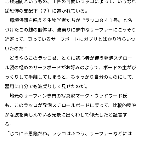
こ数週間というもの、１匹の可愛いラッコによって、いうなれ
ば恐怖の支配下（？）に置かれている。
環境保護を唱える生物学者たちが〝ラッコ８４１号〟と名
づけたこの雌の個体は、波乗りに夢中なサーファーにこっそり
近寄って、乗っているサーフボードにガブリとばかり喰らいつ
いたのだ！
どうやらこのラッコ君、とくに初心者が使う発泡スチロー
ル製の軽めのサーフボードがお好みのようで、ボードの主がび
っくりして手離してしまうと、ちゃっかり自分のものにして、
器用に自分でも波乗りして見せたのだ。
地元のサーフィン専門の写真家マーク・ウッドワード氏
も、このラッコが発泡スチロールボードに乗って、比較的穏や
かな波を楽しんでいる光景に出くわして仰天したと証言す
る。
「じつに不思議だね。ラッコはふつう、サーファーなどには