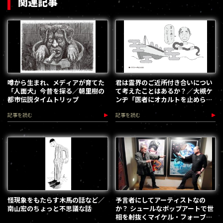
関連記事
噂から生まれ、メディアが育てた
君は霊界のご近所付き合いについ
「人面犬」今昔を探る／朝里樹の
て考えたことはあるか？／大槻ケ
都市伝説タイムトリップ
ンヂ「医者にオカルトを止められ
た男」新5回(第25回)
記事を読む
記事を読む
怪現象をもたらす木馬の話など／
予言者にしてアーティストなの
南山宏のちょっと不思議な話
か？ シュールなポップアートで世
相を射抜くマイケル・フォーブス