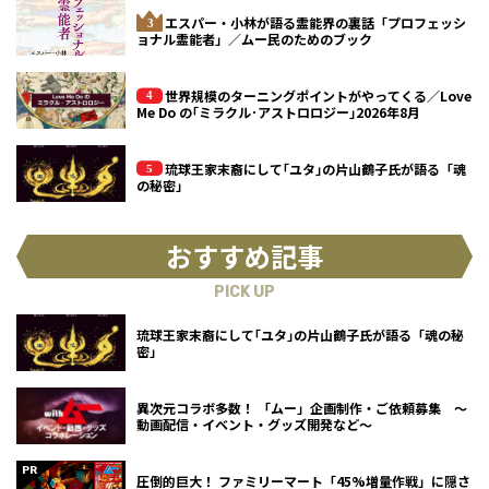
エスパー・小林が語る霊能界の裏話「プロフェッシ
ョナル霊能者」／ムー民のためのブック
世界規模のターニングポイントがやってくる／Love
Me Do の｢ミラクル･アストロロジー｣2026年8月
琉球王家末裔にして｢ユタ｣の片山鶴子氏が語る「魂
の秘密」
おすすめ記事
PICK UP
琉球王家末裔にして｢ユタ｣の片山鶴子氏が語る「魂の秘
密」
異次元コラボ多数！ 「ムー」企画制作・ご依頼募集 ～
動画配信・イベント・グッズ開発など～
圧倒的巨大！ ファミリーマート「45%増量作戦」に隠さ