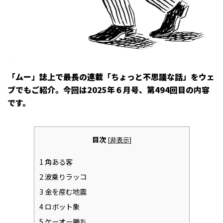
「ムー」誌上で最長の連載「ちょっと不思議な話」をウェ
ブでもご紹介。今回は2025年６月号、第494回目の内容
です。
目次
[
非表示
]
1
角ある客
2
波乗りラッコ
3
金を産む地震
4
ロボット象
5
ケーオー勝ち