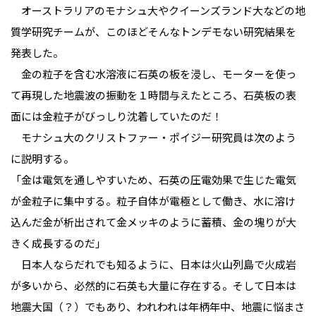
オーストラリアのモナシュ大やクイーンズランド大などの地
質学研究チームが、このほどそんなトンデモない研究結果を
発表した。
金の粒子を含む水溶液に石英の板を浸し、モーターを使っ
て再現した地震波の振動を１時間与えたところ、石英板の表
面には金粒子がびっしり沈着していたのだ！
モナシュ大のクリストファー・ポイジー研究員は次のよう
に説明する。
「金は電気を通しやすいため、石英の圧電効果で生じた電気
が金粒子に集中する。粒子自体が電極として働き、水に溶け
込んだ金が析出されて金メッキのように蓄積、金の塊りが大
きく成長するのだ」
日本人ならだれでも知るように、日本は火山列島で火成岩
が多いから、必然的に石英も大量に存在する。そして日本は
地震大国（？）でもあり、われわれは年柄年中、地震に悩まさ