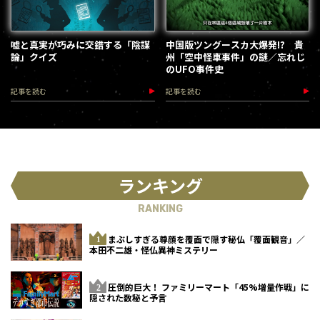
嘘と真実が巧みに交錯する「陰謀
中国版ツングースカ大爆発!? 貴
論」クイズ
州「空中怪車事件」の謎／忘れじ
のUFO事件史
記事を読む
記事を読む
ランキング
RANKING
まぶしすぎる尊顔を覆面で隠す秘仏「覆面観音」／
本田不二雄・怪仏異神ミステリー
圧倒的巨大！ ファミリーマート「45%増量作戦」に
隠された数秘と予言