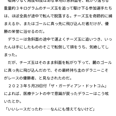
嘘偽りなく角度45度はある草地の急斜面を、転がり落ちる
重量約３キログラムのチーズ玉を追って駆け下る参加選手たち
は、ほぼ全員が途中で転んで脱落する。チーズ玉を奇跡的に捕
まえるか、またはゴールに真っ先に飛び込んだ者だけが、優
勝の栄誉に浴せるのだ。
デラニーは急斜面の途中で運よくチーズ玉に追いつき、いっ
たんは手にしたもののそこで転倒して頭をうち、気絶してし
まった。
だが、チーズ玉はそのまま斜面を転がり下って、麓のゴール
に真っ先に飛び込んだので、その最終持ち主のデラニーこそ
がレースの優勝者、と見なされたのだ。
２０２３年５月29日付「ザ・ガーディアン・ドットコム」
によれば、医療テントの中で意識が戻ったデラニーはこう呟
いたとか。
「いいレースだったわ……なんにも憶えてないけど」