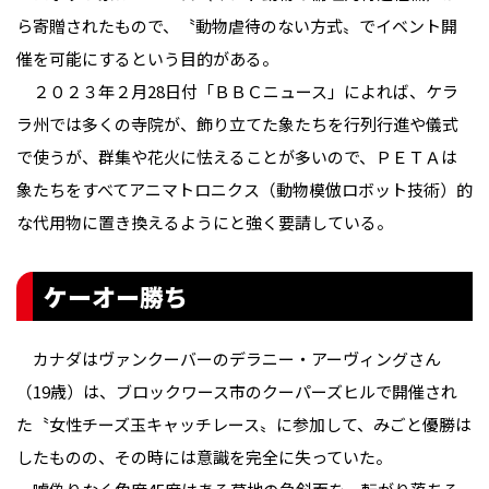
ら寄贈されたもので、〝動物虐待のない方式〟でイベント開
催を可能にするという目的がある。
２０２３年２月28日付「ＢＢＣニュース」によれば、ケラ
ラ州では多くの寺院が、飾り立てた象たちを行列行進や儀式
で使うが、群集や花火に怯えることが多いので、ＰＥＴＡは
象たちをすべてアニマトロニクス（動物模倣ロボット技術）的
な代用物に置き換えるようにと強く要請している。
ケーオー勝ち
カナダはヴァンクーバーのデラニー・アーヴィングさん
（19歳）は、ブロックワース市のクーパーズヒルで開催され
た〝女性チーズ玉キャッチレース〟に参加して、みごと優勝は
したものの、その時には意識を完全に失っていた。