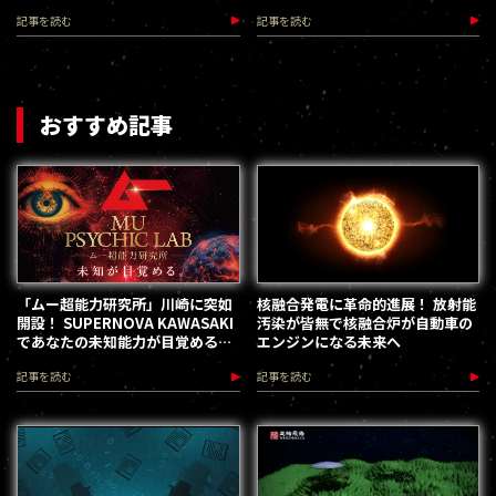
氏の素顔
記事を読む
記事を読む
おすすめ記事
「ムー超能力研究所」川崎に突如
核融合発電に革命的進展！ 放射能
開設！ SUPERNOVA KAWASAKI
汚染が皆無で核融合炉が自動車の
であなたの未知能力が目覚める
エンジンになる未来へ
（2026.8.18-28）
記事を読む
記事を読む