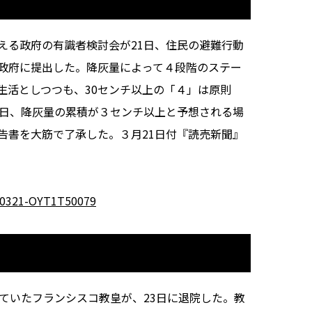
る政府の有識者検討会が21日、住民の避難行動
政府に提出した。降灰量によって４段階のステー
生活としつつも、30センチ以上の「４」は原則
5日、降灰量の累積が３センチ以上と予想される場
告書を大筋で了承した。３月21日付『読売新聞』
250321-OYT1T50079
ていたフランシスコ教皇が、23日に退院した。教