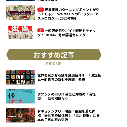
世界規模のターニングポイントがや
ってくる／Love Me Do の｢ミラクル･ア
ストロロジー｣2026年8月
一粒万倍日やボイド時間をチェッ
ク！ 2026年8月の開運カレンダー
おすすめ記事
PICK UP
世界を驚かせる謎を厳選紹介!! 「決定版
ムー的世界の新七不思議」発売
クブシメの祟り!? 奄美と沖縄の「海怪
談」／妖怪補遺々々
ドキュメンタリー映画「軍服を着た神
様」撮影で神秘体験！ 「北川将軍」と日
本の子孫の日台交流