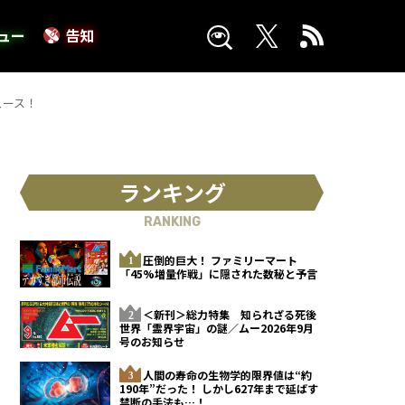
ュー
告知
ュース！
ランキング
RANKING
圧倒的巨大！ ファミリーマート
「45%増量作戦」に隠された数秘と予言
＜新刊＞総力特集 知られざる死後
世界「霊界宇宙」の謎／ムー2026年9月
号のお知らせ
人間の寿命の生物学的限界値は“約
190年”だった！ しかし627年まで延ばす
禁断の手法も…！