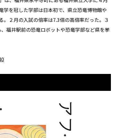
」は、福井県永平寺町にある福井県立大学に４月
竜学を冠した学部は日本初で、県立恐竜博物館や
。２月の入試の倍率は7.3倍の高倍率だった。３
」も、福井駅前の恐竜ロボットや恐竜学部など県を挙
40