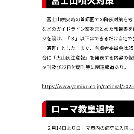
富士山噴火対策
富士山噴火時の首都圏での降灰対策を考え
などのガイドライン案をまとめた報告書を
ジを設け、「３」以下はできるだけ自宅で
「避難」とした。また、有識者委員会は2
合に「火山灰注意報」を発表する内容の報
夕刊及び22日付朝刊等に関連報道あり。
https://www.yomiuri.co.jp/national/20
ローマ教皇退院
２月14日よりローマ市内の病院に入院し