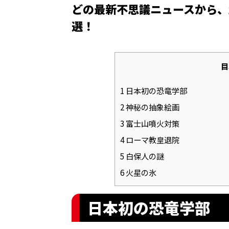
どの最新不思議ニュースから、
選！
目
1
日本初の恐竜学部
2
神秘の抽象絵画
3
富士山噴火対策
4
ローマ教皇退院
5
白保人の謎
6
火星の氷
日本初の恐竜学部