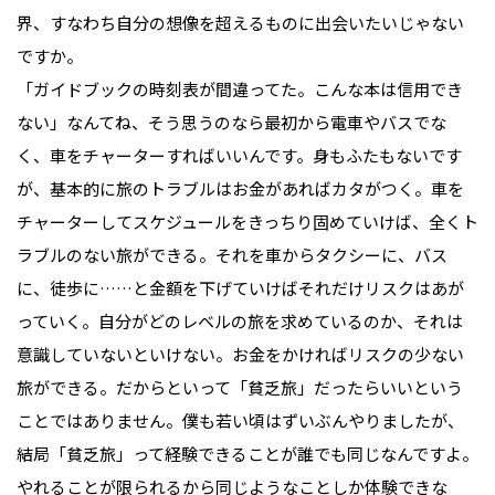
界、すなわち自分の想像を超えるものに出会いたいじゃない
ですか。
「ガイドブックの時刻表が間違ってた。こんな本は信用でき
ない」なんてね、そう思うのなら最初から電車やバスでな
く、車をチャーターすればいいんです。身もふたもないです
が、基本的に旅のトラブルはお金があればカタがつく。車を
チャーターしてスケジュールをきっちり固めていけば、全くト
ラブルのない旅ができる。それを車からタクシーに、バス
に、徒歩に……と金額を下げていけばそれだけリスクはあが
っていく。自分がどのレベルの旅を求めているのか、それは
意識していないといけない。お金をかければリスクの少ない
旅ができる。だからといって「貧乏旅」だったらいいという
ことではありません。僕も若い頃はずいぶんやりましたが、
結局「貧乏旅」って経験できることが誰でも同じなんですよ。
やれることが限られるから同じようなことしか体験できな