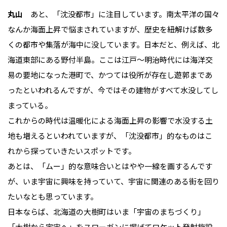
丸山
あと、「沈没都市」に注目しています。南太平洋の国々
なんか海面上昇で悩まされていますが、歴史を紐解けば数多
くの都市や集落が海中に没しています。日本だと、例えば、北
海道東部にある野付半島。ここは江戸〜明治時代には海洋交
易の要地になった港町で、かつては役所が存在し遊郭まであ
ったといわれるんですが、今ではその建物がすべて水没してし
まっている。
これからの時代は温暖化による海面上昇の影響で水没する土
地も増えるといわれていますが、「沈没都市」的なものはこ
れから探っていきたいスポットです。
あとは、「ムー」的な意味合いとはやや一線を画するんです
が、いま宇宙に興味を持っていて、宇宙に関連のある街を回り
たいなとも思っています。
日本ならば、北海道の大樹町はいま「宇宙のまちづくり」
「大樹から宇宙へ」をスローガンに掲げてロケット発射施設