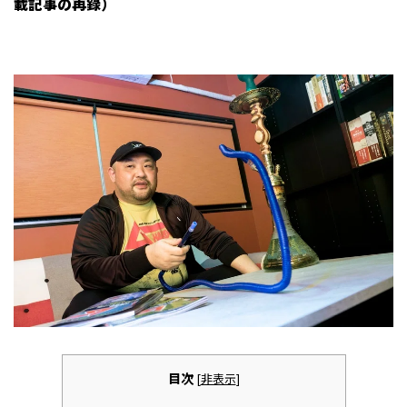
載記事の再録）
目次
[
非表示
]