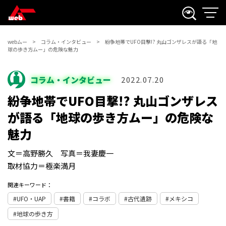
webムー
コラム・インタビュー
紛争地帯でUFO目撃!? 丸山ゴンザレスが語る「地
球の歩き方ムー」の危険な魅力
コラム・インタビュー
2022.07.20
紛争地帯でUFO目撃!? 丸山ゴンザレス
が語る「地球の歩き方ムー」の危険な
魅力
文＝高野勝久 写真＝我妻慶一
取材協力＝極楽満月
関連キーワード：
UFO・UAP
書籍
コラボ
古代遺跡
メキシコ
地球の歩き方