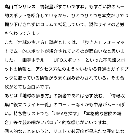
丸山ゴンザレス
情報量がすごいですね。もすごい数のムー
的スポットを紹介しているから、ひとつひとつを本文だけでは
掘り下げきれずにコラムで補足していて、製作サイドの苦労
も伝わってきます。
また『地球の歩き方』読者としては、「歩き方」フォーマッ
トでムー的スポットが紹介されているのが面白いなと思いま
した。「幽霊ホテル」「UFOスポット」といった不思議スポ
ットの情報と、アクセス方法のようないわゆる普通のガイドブ
ックに載っている情報がうまく組み合わされている。その合
致がとても面白いです。
あとは『地球の歩き方』の読者であれば必ず読む、「情報収
集に役立つサイト一覧」のコーナーなんかも中身がムーっぽ
い。持ち物リストでも「UMAを探す」「本格的な冒険の場
合」等々芸の細かいパロディ的な感じがいいですね。
個人的なことをいうと、リストで必要度が星ふたつ評価にな