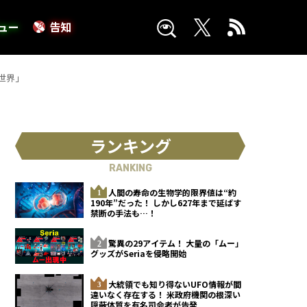
ュー
告知
世界」
ランキング
RANKING
人間の寿命の生物学的限界値は“約
190年”だった！ しかし627年まで延ばす
禁断の手法も…！
驚異の29アイテム！ 大量の「ムー」
グッズがSeriaを侵略開始
大統領でも知り得ないUFO情報が間
違いなく存在する！ 米政府機関の根深い
隠蔽体質を有名司会者が告発