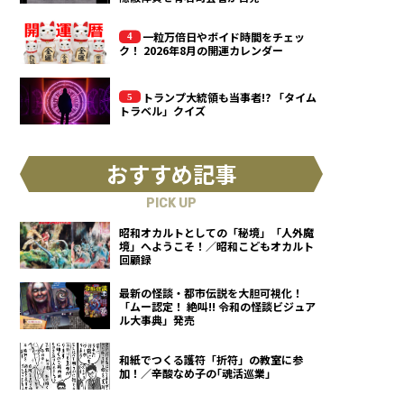
一粒万倍日やボイド時間をチェッ
ク！ 2026年8月の開運カレンダー
トランプ大統領も当事者!? 「タイム
トラベル」クイズ
おすすめ記事
PICK UP
昭和オカルトとしての「秘境」「人外魔
境」へようこそ！／昭和こどもオカルト
回顧録
最新の怪談・都市伝説を大胆可視化！
「ムー認定！ 絶叫!! 令和の怪談ビジュア
ル大事典」発売
和紙でつくる護符「折符」の教室に参
加！／辛酸なめ子の｢魂活巡業｣