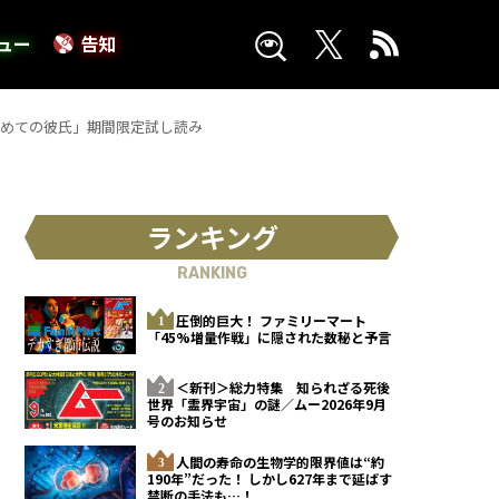
ュー
告知
初めての彼氏」期間限定試し読み
ランキング
RANKING
圧倒的巨大！ ファミリーマート
「45%増量作戦」に隠された数秘と予言
＜新刊＞総力特集 知られざる死後
世界「霊界宇宙」の謎／ムー2026年9月
号のお知らせ
人間の寿命の生物学的限界値は“約
190年”だった！ しかし627年まで延ばす
禁断の手法も…！