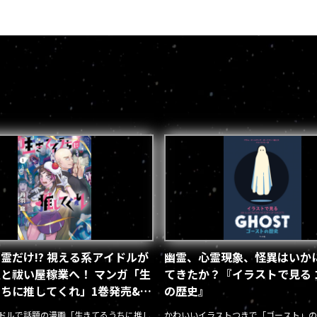
霊だけ!? 視える系アイドルが
幽霊、心霊現象、怪異はいか
と祓い屋稼業へ！ マンガ「生
てきたか？『イラストで見る 
ちに推してくれ」1巻発売&イ
の歴史』
あり
ドルで話題の漫画「生きてるうちに推し
かわいいイラストつきで「ゴースト」の