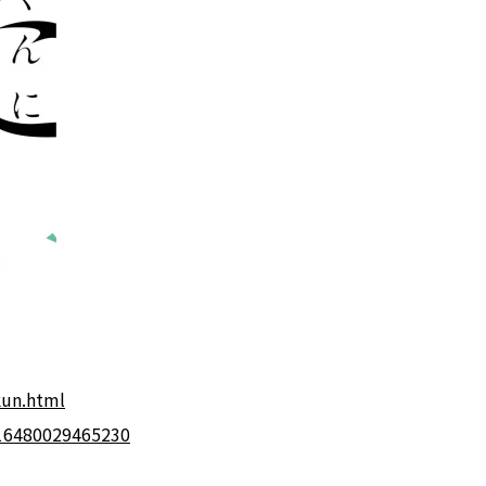
kun.html
016480029465230