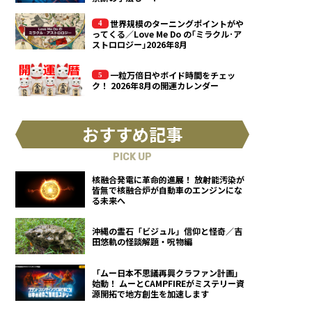
世界規模のターニングポイントがや
ってくる／Love Me Do の｢ミラクル･ア
ストロロジー｣2026年8月
一粒万倍日やボイド時間をチェッ
ク！ 2026年8月の開運カレンダー
おすすめ記事
PICK UP
核融合発電に革命的進展！ 放射能汚染が
皆無で核融合炉が自動車のエンジンにな
る未来へ
沖縄の霊石「ビジュル」信仰と怪奇／吉
田悠軌の怪談解題・呪物編
「ムー日本不思議再興クラファン計画」
始動！ ムーとCAMPFIREがミステリー資
源開拓で地方創生を加速します