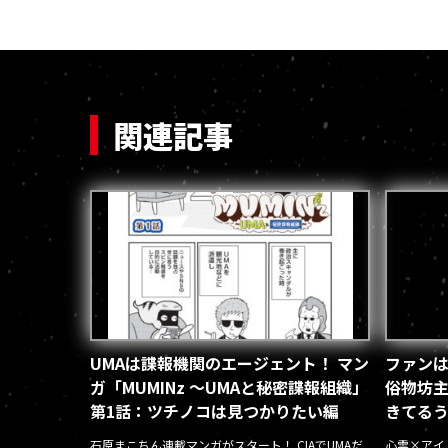
関連記事
UMAは諜報機関のエージェント！ マン
ファンは
ガ「MUMINz ～UMAと秘密諜報組織」
俗物坊主
第1話：ツチノコは見つかりたい編
きてるう
ベント
石原まこちん連載マンガがスタート！ CIAでUMAだ
心霊×アイ