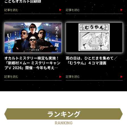
こどもオカルト回顧録
記事を読む
記事を読む
オカルトミステリー検定も実施！
雨の日は、ひとだまを集めて／
「新郷村×ムー ミステリーキャン
「むうやん」４コマ漫画
プⅤ 2026」開催…今年も考える
な、踊れ！（2026.9.12）
記事を読む
記事を読む
ランキング
RANKING