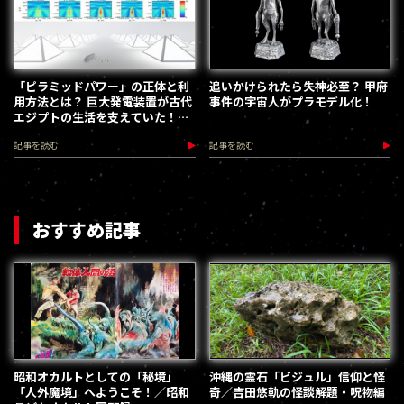
「ピラミッドパワー」の正体と利
追いかけられたら失神必至？ 甲府
用方法とは？ 巨大発電装置が古代
事件の宇宙人がプラモデル化！
エジプトの生活を支えていた！／
久野友萬
記事を読む
記事を読む
おすすめ記事
昭和オカルトとしての「秘境」
沖縄の霊石「ビジュル」信仰と怪
「人外魔境」へようこそ！／昭和
奇／吉田悠軌の怪談解題・呪物編