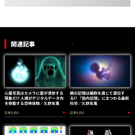
関連記事
心霊写真はカメラに霊が憑依する
親の記憶は細胞を通じて遺伝す
現象だ!? 人魂がデジタルデータ内
る!? 「胎内記憶」にまつわる最新
を移動する恐怖体験／久野友萬
科学／久野友萬
記事を読む
記事を読む