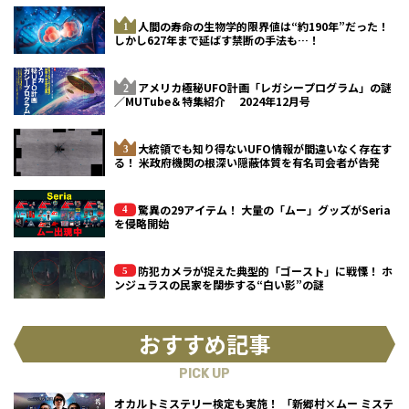
人間の寿命の生物学的限界値は“約190年”だった！
しかし627年まで延ばす禁断の手法も…！
アメリカ極秘UFO計画「レガシープログラム」の謎
／MUTube＆特集紹介 2024年12月号
大統領でも知り得ないUFO情報が間違いなく存在す
る！ 米政府機関の根深い隠蔽体質を有名司会者が告発
驚異の29アイテム！ 大量の「ムー」グッズがSeria
を侵略開始
防犯カメラが捉えた典型的「ゴースト」に戦慄！ ホ
ンジュラスの民家を闊歩する“白い影”の謎
おすすめ記事
PICK UP
オカルトミステリー検定も実施！ 「新郷村×ムー ミステ