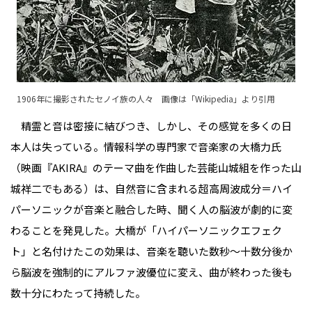
1906年に撮影されたセノイ族の人々 画像は「
Wikipedia
」より引用
精霊と音は密接に結びつき、しかし、その感覚を多くの日
本人は失っている。情報科学の専門家で音楽家の大橋力氏
（映画『AKIRA』のテーマ曲を作曲した芸能山城組を作った山
城祥二でもある）は、自然音に含まれる超高周波成分＝ハイ
パーソニックが音楽と融合した時、聞く人の脳波が劇的に変
わることを発見した。大橋が「ハイパーソニックエフェク
ト」と名付けたこの効果は、音楽を聴いた数秒～十数分後か
ら脳波を強制的にアルファ波優位に変え、曲が終わった後も
数十分にわたって持続した。