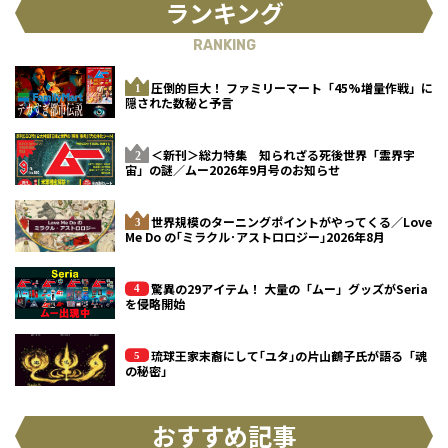
ランキング
RANKING
圧倒的巨大！ ファミリーマート「45%増量作戦」に
隠された数秘と予言
＜新刊＞総力特集 知られざる死後世界「霊界宇
宙」の謎／ムー2026年9月号のお知らせ
世界規模のターニングポイントがやってくる／Love
Me Do の｢ミラクル･アストロロジー｣2026年8月
驚異の29アイテム！ 大量の「ムー」グッズがSeria
を侵略開始
琉球王家末裔にして｢ユタ｣の片山鶴子氏が語る「魂
の秘密」
おすすめ記事