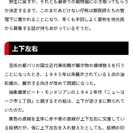
野生に戻すか、それとも最寄りの動物園に引き取ってもらう
か決定するまで、このまだあどけない仔熊は獣医師たちの管
理下に置かれることになり、早くも手回しよく愛称を地元民
から募集する話が持ちあがっているそうだ。
上下左右
芸術の都パリの国立近代美術館が展示物の模様替えを行う
ことになったとき、１９４５年以来展示されている１点の油
彩画の、展示する向きが改めて問題になった。
抽象画家ピート・モンドリアンの１９４２年作『ニューヨ
ーク市１丁目』と題するその絵は、上下が逆さまに飾られて
いたのだ。
黄色の直線を主体に赤や青の直線が上下左右に交差してい
る絵柄だが、仮に上下左右を入れ替えたとしても、絵柄の印