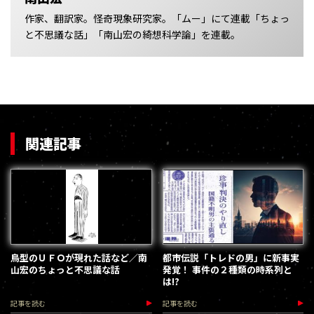
作家、翻訳家。怪奇現象研究家。「ムー」にて連載「ちょっ
と不思議な話」「南山宏の綺想科学論」を連載。
関連記事
鳥型のＵＦＯが現れた話など／南
都市伝説「トレドの男」に新事実
山宏のちょっと不思議な話
発覚！ 事件の２種類の時系列と
は!?
記事を読む
記事を読む