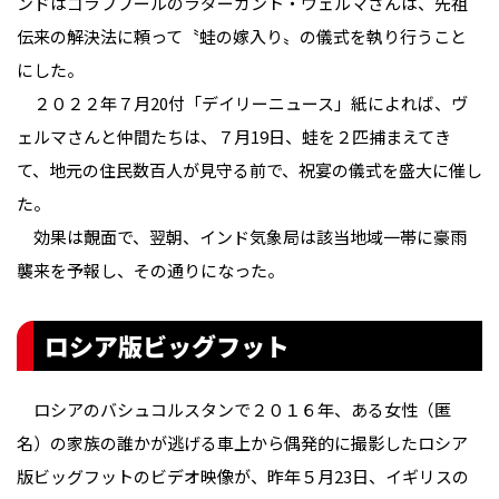
ンドはゴラフプールのラダーカント・ヴェルマさんは、先祖
伝来の解決法に頼って〝蛙の嫁入り〟の儀式を執り行うこと
にした。
２０２２年７月20付「デイリーニュース」紙によれば、ヴ
ェルマさんと仲間たちは、７月19日、蛙を２匹捕まえてき
て、地元の住民数百人が見守る前で、祝宴の儀式を盛大に催し
た。
効果は覿面で、翌朝、インド気象局は該当地域一帯に豪雨
襲来を予報し、その通りになった。
ロシア版ビッグフット
ロシアのバシュコルスタンで２０１６年、ある女性（匿
名）の家族の誰かが逃げる車上から偶発的に撮影したロシア
版ビッグフットのビデオ映像が、昨年５月23日、イギリスの