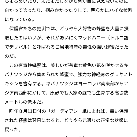
らよろめいたり、よたよたしながら何か目に見えないものに
向かって唸ったり、掴みかかったりして、明らかにハイな状態
になっている。
保護官たちの推測では、どうやら大好物の蜂蜜を大量に摂
取したのはいいが、それがあいにくマッドハニー（トルコ語
でデリバル）と呼ばれるご当地特産の毒性の強い蜂蜜だった
のだ。
この有毒性蜂蜜は、美しいが有毒な黄色い花を咲かせるキ
バナツツジから集められた蜂蜜で、強力な神経毒のグラヤノト
キシンを含有する。キバナツツジはヨーロッパ南東部からア
ジア南西部にかけて、原野でも人家の庭でも生育する高さ数
メートルの低木だ。
昨年８月11日付の「ガーディアン」紙によれば、幸い保護
された仔熊は翌日になると、どうやら元通りの正常な状態に
戻った。