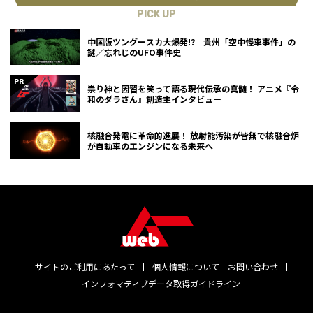
PICK UP
中国版ツングースカ大爆発!? 貴州「空中怪車事件」の
謎／忘れじのUFO事件史
祟り神と因習を笑って語る現代伝承の真髄！ アニメ『令
和のダラさん』創造主インタビュー
核融合発電に革命的進展！ 放射能汚染が皆無で核融合炉
が自動車のエンジンになる未来へ
サイトのご利用にあたって
個人情報について
お問い合わせ
インフォマティブデータ取得ガイドライン