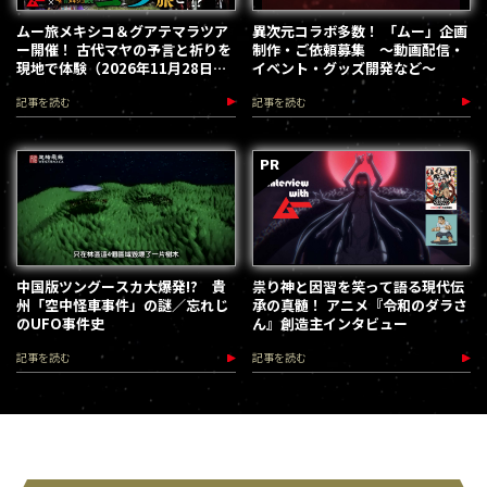
ムー旅メキシコ＆グアテマラツア
異次元コラボ多数！ 「ムー」企画
ー開催！ 古代マヤの予言と祈りを
制作・ご依頼募集 ～動画配信・
現地で体験（2026年11月28日～
イベント・グッズ開発など～
12月5日）
記事を読む
記事を読む
中国版ツングースカ大爆発!? 貴
祟り神と因習を笑って語る現代伝
州「空中怪車事件」の謎／忘れじ
承の真髄！ アニメ『令和のダラさ
のUFO事件史
ん』創造主インタビュー
記事を読む
記事を読む