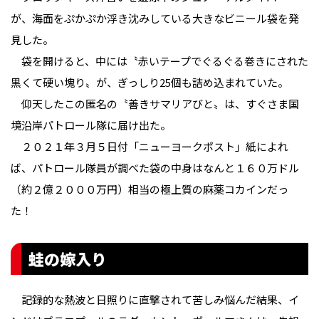
が、海面をぷかぷか浮き沈みしている大きなビニール袋を発
見した。
袋を開けると、中には〝赤いテープでぐるぐる巻きにされた
黒くて硬い塊り〟が、ぎっしり25個も詰め込まれていた。
仰天したこの匿名の〝善きサマリアびと〟は、すぐさま国
境沿岸パトロール隊に届け出た。
２０２１年３月５日付「ニューヨークポスト」紙によれ
ば、パトロール隊員が調べた袋の中身はなんと１６０万ドル
（約２億２０００万円）相当の極上質の麻薬コカインだっ
た！
蛙の嫁入り
記録的な熱波と日照りに直撃されて苦しみ悩んだ結果、イ