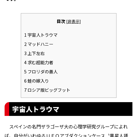
目次
[
非表示
]
1
宇宙人トラウマ
2
マッドハニー
3
上下左右
4
求む超能力者
5
フロリダの善人
6
蛙の嫁入り
7
ロシア版ビッグフット
宇宙人トラウマ
スペインの名門ザラゴーザ大の心理学研究グループによれ
ば、自分がいわゆるＵＦＯアブダクションケース――〝異星人誘