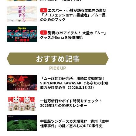
エスパー・小林が語る霊能界の裏話
「プロフェッショナル霊能者」／ムー民
のためのブック
驚異の29アイテム！ 大量の「ムー」
グッズがSeriaを侵略開始
おすすめ記事
PICK UP
「ムー超能力研究所」川崎に突如開設！
SUPERNOVA KAWASAKIであなたの未知
能力が目覚める（2026.8.18-28）
一粒万倍日やボイド時間をチェック！
2026年8月の開運カレンダー
中国版ツングースカ大爆発!? 貴州「空中
怪車事件」の謎／忘れじのUFO事件史