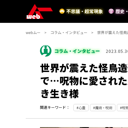
不思議・超常現象
歴史
webムー
コラム・インタビュー
世界が震えた怪鳥
コラム・インタビュー
2023.05.3
世界が震えた怪鳥造
で…呪物に愛された
き生き様
関連キーワード：
心霊
魔術・呪術
呪