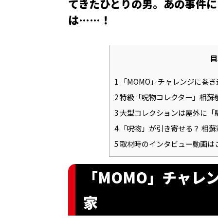
てきたひとりの男。あの事件に
は……！
目
1
「MOMO」チャレンジに巻き
2
特級「呪物コレクター」相蘇
3
大型コレクションは屋外に「
4
「呪物」が引き寄せる？ 相蘇
5
取材時のインタビュー動画は
「MOMO」チャレ
家