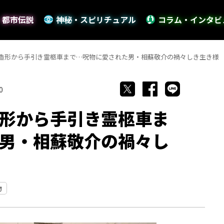
・都市伝説
神秘・スピリチュアル
コラム・インタビ
造形から手引き霊柩車まで…呪物に愛された男・相蘇敬介の禍々しき生き様
0
形から手引き霊柩車ま
男・相蘇敬介の禍々し
物