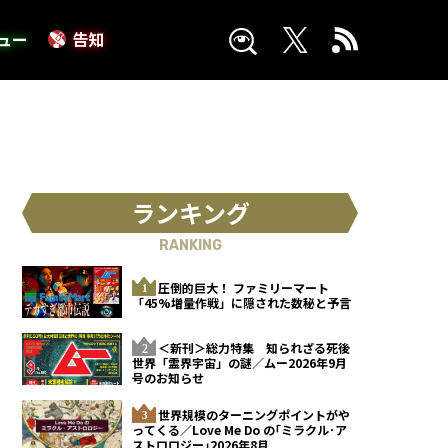
ュー
告知
ランキング
RANKING
圧倒的巨大！ ファミリーマート
「45%増量作戦」に隠された数秘と予言
＜新刊＞総力特集 知られざる死後
世界「霊界宇宙」の謎／ムー2026年9月
号のお知らせ
世界規模のターニングポイントがや
ってくる／Love Me Do の｢ミラクル･ア
ストロロジー｣2026年8月