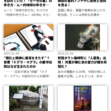
を訪れていた！「モーセの墓」の
頭部の霊的アンテナに奇祭と信仰
歩き方／ムー的地球の歩き方
を見る！
JAPAN
ムーと「地球の歩き方」のコラボ
全国に残る、悪霊や疫病を封じた大
『地球の歩き方ムー JAPAN』から、
蛇伝説。そこには奇妙な共通点
後世に残したいムー的遺産を紹介！
が……。巳年の今年は大蛇に注目！
2025.01.04
2025.01.04
“読むと精神に異常をきたす”？
妖怪タウン福崎町に「人面魚」出
奇書「ドグラ・マグラ」の都市伝
現！ 河童が棲む池の霊力が鯉を妖
説はなぜ生まれたのか
怪化？
…………日本が誇る“奇書”「ドグ
あの大騒動から30年、令和の世に人
ラ・マグラ」の初刊行から90周年。
面魚が出現。しかもそこは、あの世
近年は電子書籍でも手軽に触れられ
にも恐ろしい河童が住む池だった！
る時代になったが……各位、読むと
きは冷静に正気を保ってほしい。