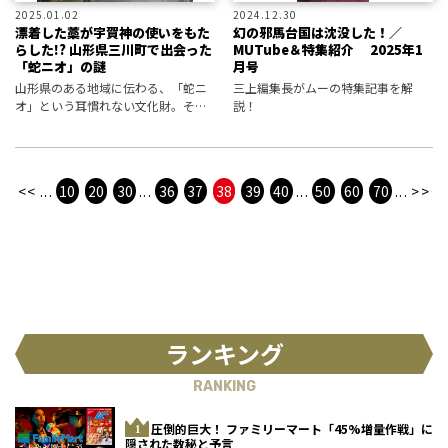
2025.01.02
2024.12.30
漂着した藁が宇賀神の使いをもた
幻の邪馬台国は沈没した！／
らした!? 山形県三川町で出会った
MUTube＆特集紹介 2025年1
「蛇ニオ」の謎
月号
山形県のある地域に伝わる、「蛇ニ
三上編集長がムーの特集記事を解
オ」という耳慣れない文化財。そこ
説！
には古くから続く蛇信仰の痕跡がみ
てとれた。
<<
...
10
20
30
...
36
37
38
39
40
...
50
60
70
...
>>
ランキング
RANKING
圧倒的巨大！ ファミリーマート「45%増量作戦」に
隠された数秘と予言