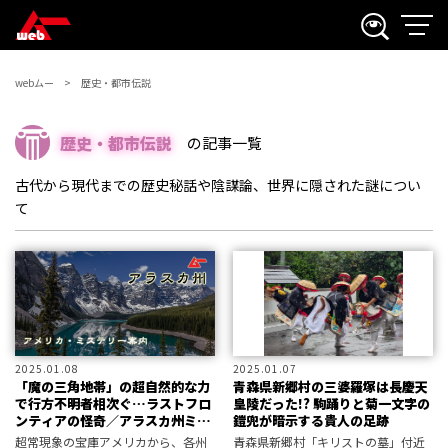
webムー
歴史・都市伝説
歴史・都市伝説
の記事一覧
古代から現代までの歴史秘話や陰謀論、世界に隠された謎につい
て
2025.01.08
2025.01.07
「魔の三角地帯」の超自然的な力
青森県新郷村の三婆羅塚は長慶天
で行方不明者相次ぐ…ラストフロ
皇陵だった!? 駒踊りと菊一文字の
ンティアの怪奇／アラスカ州ミス
鎧兜が暗示する貴人の足跡
テリー案内
超常現象の宝庫アメリカから、各州
青森県新郷村「キリストの墓」付近