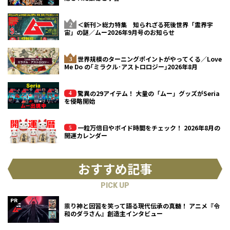
＜新刊＞総力特集 知られざる死後世界「霊界宇
宙」の謎／ムー2026年9月号のお知らせ
世界規模のターニングポイントがやってくる／Love
Me Do の｢ミラクル･アストロロジー｣2026年8月
驚異の29アイテム！ 大量の「ムー」グッズがSeria
を侵略開始
一粒万倍日やボイド時間をチェック！ 2026年8月の
開運カレンダー
おすすめ記事
PICK UP
祟り神と因習を笑って語る現代伝承の真髄！ アニメ『令
和のダラさん』創造主インタビュー