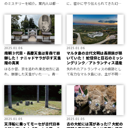
のミステリーを紹介。案内人は都市
に、密かに守り伝えられてきた幻の
伝説研究家の宇佐和通！ 目指せ全
天皇陵があった！？ 地域に残され
米制覇！
た伝承が語る、90年前の秘事と
は……？
2025.01.06
2025.01.06
南朝３代目・長慶天皇は青森で崩
マルタ島の古代文明は長頭族が築
御した！ ナニャドヤラが示す天皇
いていた！ 蛇信仰と巨石のミッシ
陵の真実
ングリンク／アトランティス遺産
はるか昔、京を追われ東北地方に逃
失われたアトランティスの痕跡とし
れ、崩御した天皇がいた……。青森
て有力なマルタ島には、主が不明の
県各地に残る天皇伝説は、はたして
巨石遺跡がある。異形の頭蓋骨が示
ただの“伝説”なのか、それとも！？
す彼らはアトランティス人だったの
か？
2025.01.05
2025.01.05
天浮船に乗ってモーセが古代日本
古の大蛇には耳があった!? 大蛇の