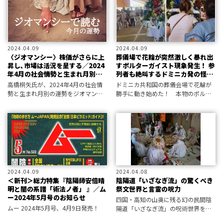
2024.04.09
2024.04.09
〈ジオマンシー〉株価がさらに上
葬儀場で花輪が突然激しく暴れ出
昇し､市場は活況を呈する／2024
すポルターガイスト現象発生！ 参
年4月の社会情勢と生まれ月別の
列者も絶叫するドミニカ発の怪事
運勢
件
高橋桐矢氏が、2024年4月の社会情
ドミニカ共和国の葬儀会場で花輪が
勢と生まれ月別の運勢をジオマンシ
勝手に動き始めた！ 本物のポルタ
ーで読み解く！
ーガイスト現象を捉えた決定的映像
なのか──!?
2024.04.09
2024.04.08
＜新刊＞総力特集『陰陽師安倍晴
陰陽道「いざなぎ流」の驚くべき
明と闇の系譜「術法ノ者」 』／ム
祭文世界と言霊の呪力
ー2024年5月号のお知らせ
四国・高知の山奥に残る幻の民間陰
ムー 2024年5月号、4月9日発売！
陽道「いざなぎ流」の呪術世界を案
内する。