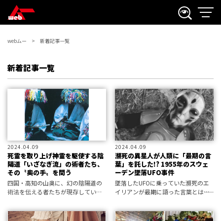
webムー
新着記事一覧
新着記事一覧
2024.04.09
2024.04.09
死霊を取り上げ神霊を駆使する陰
瀕死の異星人が人類に「最期の言
陽道「いざなぎ流」の術者たち、
葉」を託した!? 1955年のスウェ
その〝奥の手〟を問う
ーデン墜落UFO事件
四国・高知の山奥に、幻の陰陽道の
墜落したUFOに乗っていた瀕死のエ
術法を伝える者たちが現存していた
イリアンが最期に語った言葉とは――。
──。
人間に対して宇宙の真実を語ったと
いう驚くべきUFO事件が1955年に起
きていた。