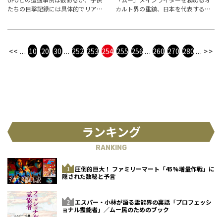
たちの目撃記録には具体的でリアル
カルト界の重鎮、日本を代表する超
なものが多い。UFOは、少年少女に
常現象研究家の並木伸一郎先生が
何を訴えようというのか？ 日本各
「並木ミステリーCH」で今こそ明か
地の事例から考察する。
す“あの事件”の真相！
<<
...
10
20
30
...
252
253
254
255
256
...
260
270
280
...
>>
ランキング
RANKING
圧倒的巨大！ ファミリーマート「45%増量作戦」に
隠された数秘と予言
エスパー・小林が語る霊能界の裏話「プロフェッシ
ョナル霊能者」／ムー民のためのブック