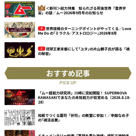
＜新刊＞総力特集 知られざる死後世界「霊界宇
宙」の謎／ムー2026年9月号のお知らせ
世界規模のターニングポイントがやってくる／Love
Me Do の｢ミラクル･アストロロジー｣2026年8月
琉球王家末裔にして｢ユタ｣の片山鶴子氏が語る「魂
の秘密」
おすすめ記事
PICK UP
「ムー超能力研究所」川崎に突如開設！ SUPERNOVA
KAWASAKIであなたの未知能力が目覚める（2026.8.18-
28）
和紙でつくる護符「折符」の教室に参加！／辛酸なめ子
の｢魂活巡業｣
ドキュメンタリー映画「軍服を着た神様」撮影で神秘体