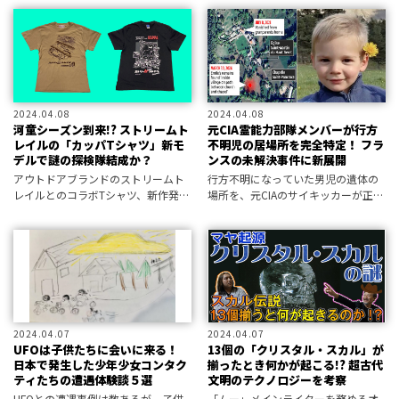
2024.04.08
2024.04.08
河童シーズン到来!? ストリームト
元CIA霊能力部隊メンバーが行方
レイルの「カッパTシャツ」新モ
不明児の居場所を完全特定！ フラ
デルで謎の探検隊結成か？
ンスの未解決事件に新展開
アウトドアブランドのストリームト
行方不明になっていた男児の遺体の
レイルとのコラボTシャツ、新作発売
場所を、元CIAのサイキッカーが正確
中！
に特定していたーー！
2024.04.07
2024.04.07
UFOは子供たちに会いに来る！
13個の「クリスタル・スカル」が
日本で発生した少年少女コンタク
揃ったとき何かが起こる!? 超古代
ティたちの遭遇体験談５選
文明のテクノロジーを考察
UFOとの遭遇事例は数あるが、子供
「ムー」メインライターを務めるオ