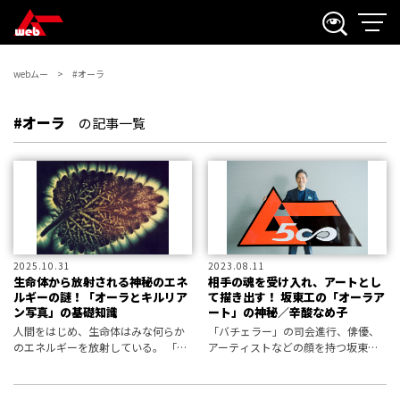
webムー
#オーラ
#オーラ
の記事一覧
2025.10.31
2023.08.11
生命体から放射される神秘のエネ
相手の魂を受け入れ、アートとし
ルギーの謎！「オーラとキルリア
て描き出す！ 坂東工の「オーラア
ン写真」の基礎知識
ート」の神秘／辛酸なめ子
人間をはじめ、生命体はみな何らか
「バチェラー」の司会進行、俳優、
のエネルギーを放射している。 「オ
アーティストなどの顔を持つ坂東工
ーラ」と呼ばれるこの生体エネルギ
氏が手掛ける「オーラアート」と
ーは、古くから存在だけは知られて
は？ 対象を取り込んで描く自動書
いたものの、普通には確認すること
記のような描写法に驚愕！