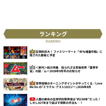
ができず、多くの謎に包まれてい
た。 だ
ランキング
RANKING
圧倒的巨大！ ファミリーマート「45%増量作戦」に
隠された数秘と予言
＜新刊＞総力特集 知られざる死後世界「霊界宇
宙」の謎／ムー2026年9月号のお知らせ
世界規模のターニングポイントがやってくる／Love
Me Do の｢ミラクル･アストロロジー｣2026年8月
人間の寿命の生物学的限界値は“約190年”だった！
しかし627年まで延ばす禁断の手法も…！