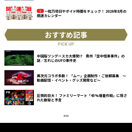
一粒万倍日やボイド時間をチェック！ 2026年8月の
開運カレンダー
おすすめ記事
PICK UP
中国版ツングースカ大爆発!? 貴州「空中怪車事件」の
謎／忘れじのUFO事件史
異次元コラボ多数！ 「ムー」企画制作・ご依頼募集 ～
動画配信・イベント・グッズ開発など～
圧倒的巨大！ ファミリーマート「45%増量作戦」に隠さ
れた数秘と予言
aaa