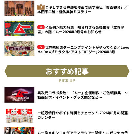
まぶしすぎる尊顔を覆面で隠す秘仏「覆面観音」／
本田不二雄・怪仏異神ミステリー
＜新刊＞総力特集 知られざる死後世界「霊界宇
宙」の謎／ムー2026年9月号のお知らせ
世界規模のターニングポイントがやってくる／Love
Me Do の｢ミラクル･アストロロジー｣2026年8月
おすすめ記事
PICK UP
異次元コラボ多数！ 「ムー」企画制作・ご依頼募集 ～
動画配信・イベント・グッズ開発など～
一粒万倍日やボイド時間をチェック！ 2026年8月の開運
カレンダー
ムー旅メキシコ＆グアテマラツアー開催！ 古代マヤの予