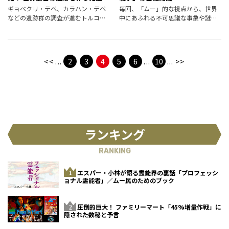
代文明の痕跡
ギョベクリ・テペ、カラハン・テペ
毎回、「ムー」的な視点から、世界
などの遺跡群の調査が進むトルコの
中にあふれる不可思議な事象や謎め
タシュ・テペレル。それらを建造し
いた事件を振り返っていくムーペデ
たのは超大陸を継承した賢者たちだ
ィア。 今回は、インドの叙事詩に記
ったのか。
された超兵器と、世界各地に残る謎
のガラス化現象が物語る古代核戦争
<<
...
2
3
4
5
6
...
10
...
>>
を取り
ランキング
RANKING
エスパー・小林が語る霊能界の裏話「プロフェッシ
ョナル霊能者」／ムー民のためのブック
圧倒的巨大！ ファミリーマート「45%増量作戦」に
隠された数秘と予言