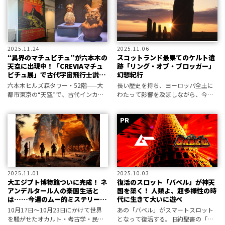
2025.11.24
2025.11.06
“異界のマチュピチュ”が六本木の
スコットランド最果てのケルト遺
天空に出現中！「CREVIAマチュ
跡「リング・オブ・ブロッガー」
ピチュ展」で古代宇宙飛行士説と
幻想紀行
神話の一致を見よ
六本木ヒルズ森タワー・52階——大
長い歴史を持ち、ヨーロッパ全土に
都市東京の“天空”で、古代インカ帝
わたって影響を及ぼしながら、今で
国に通じる異界への門が開いてい
も多くの謎を残すケルト文化。 ケル
る。ペルー政府公認の大規模展覧会
トの残影を求めて、先史時代のスト
「マチュピチュ展」が、森アーツセ
ーンサークルが無数に点在するスコ
ンターギャラリーで開催されている
ットランドの島々を旅する。
のだ。
2025.11.01
2025.10.03
大エジプト博物館ついに完成！ ネ
復活のスロット「バベル」が神天
アンデルタール人の楽園生活と
国を築く！ 人類よ、超多様性の時
は……今週のムー的ミステリーニ
代に生きて大いに遊べ
ュース４選！
10月17日～10月23日にかけて世界
あの「バベル」がスマートスロット
を騒がせたオカルト・考古学・民俗
となって復活する。旧約聖書の「バ