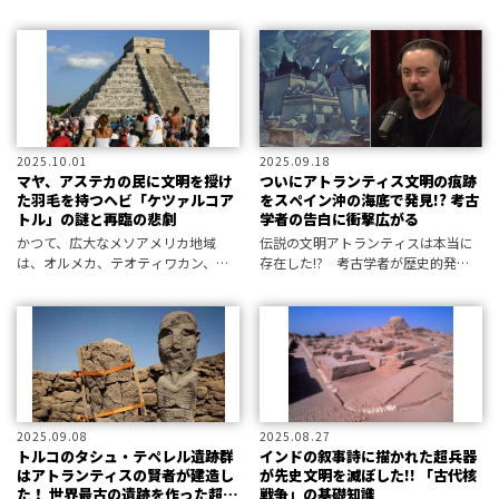
学などの最新不思議ニュースから、
ベルの塔」をモチーフとした遊技台
超常現象情報研究所と編集部が厳
が現在に蘇る背景には、真にユニバ
選！
ーサルな遊技社会の到来を宣言して
いるようだ。
2025.10.01
2025.09.18
マヤ、アステカの民に文明を授け
ついにアトランティス文明の痕跡
た羽毛を持つヘビ「ケツァルコア
をスペイン沖の海底で発見!? 考古
トル」の謎と再臨の悲劇
学者の告白に衝撃広がる
かつて、広大なメソアメリカ地域
伝説の文明アトランティスは本当に
は、オルメカ、テオティワカン、マ
存在した!? 考古学者が歴史的発
ヤ、トルテカ、アステカなど、独自
見、真実味のある証拠の数々に番組
の発展を遂げた数多の文明が興亡を
司会者も絶句
繰り返す、一大文明圏であった。 そ
んな異なる文明間において、「羽毛
を持つヘ
2025.09.08
2025.08.27
トルコのタシュ・テペレル遺跡群
インドの叙事詩に描かれた超兵器
はアトランティスの賢者が建造し
が先史文明を滅ぼした!! 「古代核
た！ 世界最古の遺跡を作った超古
戦争」の基礎知識