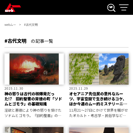
webムー
#古代文明
#古代文明
の記事一覧
2025.11.30
2025.11.29
神の怒りは古代の核爆発だっ
オセアニア先住民の意外なルー
た!? 旧約聖書の背徳の町「ソド
ツ、宇宙空間で生き続けるコケ、
ムとゴモラ」の基礎知識
ほか今週のムー的ミステリーニュ
ース
淫欲と悪徳により神の怒りを受けた
11月21～27日にかけて世界を騒がせ
ソドムとゴモラ。『旧約聖書』の
たオカルト・考古学・民俗学などの
「創世記」に記されたこの恐るべき
最新不思議ニュースから、超常現象
滅亡の物語は、実際に起こった出来
情報研究所と編集部が厳選！
事だったと考えられている。