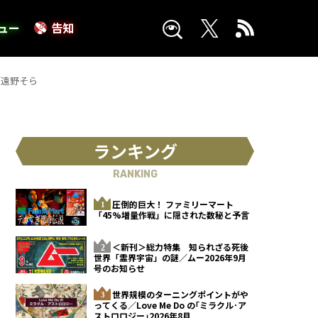
ュー
告知
／遠野そら
ランキング
RANKING
圧倒的巨大！ ファミリーマート
「45%増量作戦」に隠された数秘と予言
＜新刊＞総力特集 知られざる死後
世界「霊界宇宙」の謎／ムー2026年9月
号のお知らせ
世界規模のターニングポイントがや
ってくる／Love Me Do の｢ミラクル･ア
ストロロジー｣2026年8月