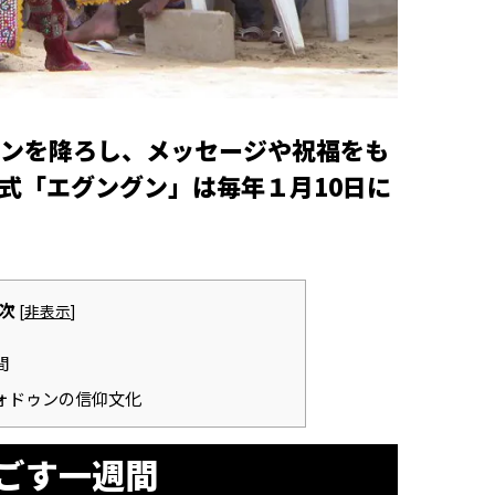
ンを降ろし、メッセージや祝福をも
式「エグングン」は毎年１月10日に
次
[
非表示
]
間
ォドゥンの信仰文化
ごす一週間