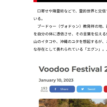
口寄せや降霊術などで、霊的世界と交信
いる。
ブードゥー（ヴォドゥン）教発祥の地、
を自分の体に憑依させ、その言葉を伝える
山のイタコや、沖縄のユタを想起するが、
な存在として畏れられている「エグン」。