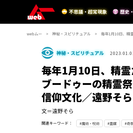
不思議・超常現象
歴史
webムー
神秘・スピリチュアル
毎年1月10日、
神秘・スピリチュアル
2023.01.0
毎年1月10日、精
ブードゥーの精霊祭
信仰文化／遠野そら
文＝遠野そら
関連キーワード：
魔術・呪術
霊媒
奇