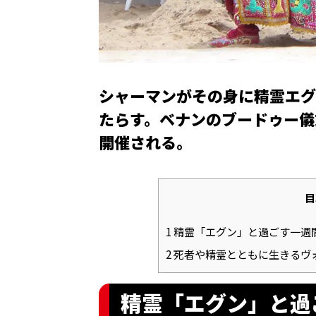
シャーマンがその身に精霊エグ
たらす。ベナンのブードゥー儀
開催される。
目
1
精霊「エグン」と過ごす一週
2
死者や精霊とともに生きるヴ
精霊「エグン」と過