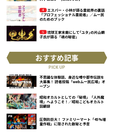
エスパー・小林が語る霊能界の裏話
「プロフェッショナル霊能者」／ムー民
のためのブック
琉球王家末裔にして｢ユタ｣の片山鶴
子氏が語る「魂の秘密」
おすすめ記事
PICK UP
不思議な体験談、身近な噂や都市伝説を
大募集！ 読者投稿「webムー民広場」オ
ープン
昭和オカルトとしての「秘境」「人外魔
境」へようこそ！／昭和こどもオカルト
回顧録
圧倒的巨大！ ファミリーマート「45%増
量作戦」に隠された数秘と予言