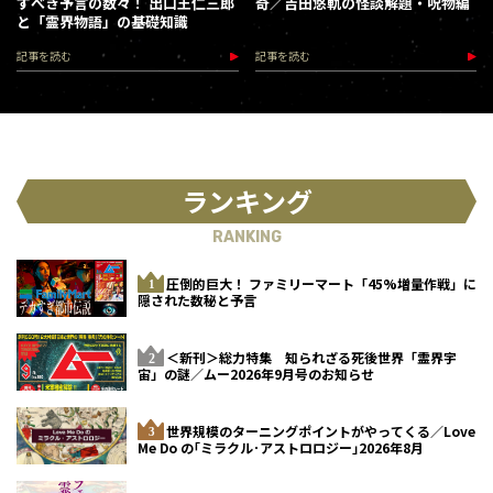
すべき予言の数々！ 出口王仁三郎
奇／吉田悠軌の怪談解題・呪物編
と「霊界物語」の基礎知識
記事を読む
記事を読む
ランキング
RANKING
圧倒的巨大！ ファミリーマート「45%増量作戦」に
隠された数秘と予言
＜新刊＞総力特集 知られざる死後世界「霊界宇
宙」の謎／ムー2026年9月号のお知らせ
世界規模のターニングポイントがやってくる／Love
Me Do の｢ミラクル･アストロロジー｣2026年8月