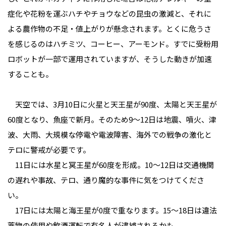
症化や花粉を運ぶハチやチョウなどの昆虫の激減と、それに
よる農作物の不足・値上がりが懸念されます。とくに危うさ
を感じるのはハチミツ、コーヒー、アーモンド。すでに受粉用
ロボットが一部で運用されていますが、そうした動きが加速
することも。

　天空では、3月10日に火星と天王星が90度、太陽と天王星が
60度となり、魚座で新月。そのため9〜12日は地震、噴火、津
波、大雨、大規模な停電や電波障害、海外での戦争の激化と
テロに警戒が必要です。

　11日には水星と冥王星が60度を形成。10〜12日は交通機関
の遅れや事故、テロ、通り魔的な事件に気をつけてくださ
い。

　17日には太陽と海王星が0度で重なります。15〜18日は違法
薬物の使用や飲酒運転で有名人が逮捕されるかも。
