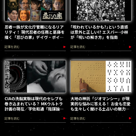
忍者一族が文化庁管轄になるリア
｢呪われているかも?｣という直感
リティ！ 現代忍者の任務と葛藤を
は意外と正しい!? エスパー･小林
描く「忍びの家」デイヴ・ボイル
が「呪いの解き方」を指南
監督インタビュー
記事を読む
記事を読む
CIAの洗脳実験は現代のセレブも
大地の神託「ジオマンシー」が現
巻き込まれている？ MKウルトラ
実的な悩みに答える！ お金も恋愛
計画の現在／宇佐和通「陰謀論時
も生々しく聞ける土占いの魅力／
代の闇」
高橋桐矢
記事を読む
記事を読む