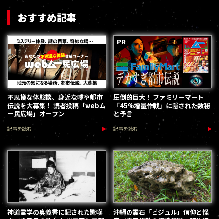
おすすめ記事
不思議な体験談、身近な噂や都市
圧倒的巨大！ ファミリーマート
伝説を大募集！ 読者投稿「webム
「45%増量作戦」に隠された数秘
ー民広場」オープン
と予言
記事を読む
記事を読む
神道霊学の奥義書に記された驚嘆
沖縄の霊石「ビジュル」信仰と怪