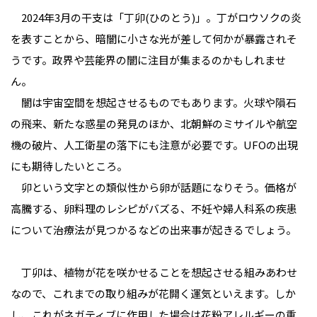
　2024年3月の干支は「丁卯(ひのとう)」。丁がロウソクの炎
を表すことから、暗闇に小さな光が差して何かが暴露されそ
うです。政界や芸能界の闇に注目が集まるのかもしれませ
ん。

　闇は宇宙空間を想起させるものでもあります。火球や隕石
の飛来、新たな惑星の発見のほか、北朝鮮のミサイルや航空
機の破片、人工衛星の落下にも注意が必要です。UFOの出現
にも期待したいところ。

　卯という文字との類似性から卵が話題になりそう。価格が
高騰する、卵料理のレシピがバズる、不妊や婦人科系の疾患
について治療法が見つかるなどの出来事が起きるでしょう。

　丁卯は、植物が花を咲かせることを想起させる組みあわせ
なので、これまでの取り組みが花開く運気といえます。しか
し、これがネガティブに作用した場合は花粉アレルギーの重