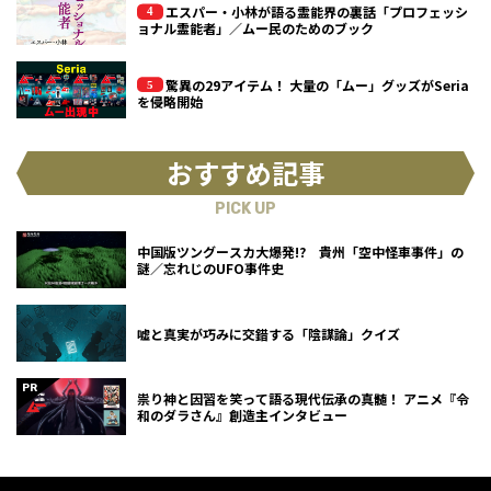
エスパー・小林が語る霊能界の裏話「プロフェッシ
ョナル霊能者」／ムー民のためのブック
驚異の29アイテム！ 大量の「ムー」グッズがSeria
を侵略開始
おすすめ記事
PICK UP
中国版ツングースカ大爆発!? 貴州「空中怪車事件」の
謎／忘れじのUFO事件史
嘘と真実が巧みに交錯する「陰謀論」クイズ
祟り神と因習を笑って語る現代伝承の真髄！ アニメ『令
和のダラさん』創造主インタビュー