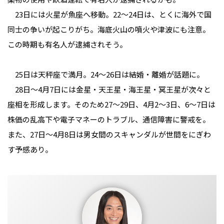
　23日には火星が魚座へ移動。22〜24日は、とくに海外で国
同士の争いが起こりがち。海底火山の噴火や津波にも注意。
この時期も有名人が逮捕されそう。

　25日は天秤座で満月。24〜26日は結婚・離婚が話題に。

　28日〜4月7日には金星・天王星・海王星・冥王星が次々と
座相を形成します。そのため27〜29日、4月2〜3日、6〜7日は
株価の乱高下や電子マネーのトラブル、通信障害に警戒を。
また、27日〜4月8日は男女間のスキャンダルが世間をにぎわ
す予感あり。