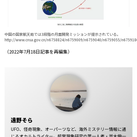
中国の国家航天局では3段階の月面開発ミッションが提示されている。
http://www.cnsa.gov.cn/n6758824/n6759009/n6759040/n6759055/n6759186
（2022年7月18日記事を再編集）
遠野そら
UFO、怪奇現象、オーパーツなど、海外ミステリー情報に通
じるオカルトライター。超常現象研究の第一人者・並木伸一