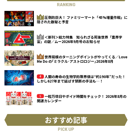
RANKING
圧倒的巨大！ ファミリーマート「45%増量作戦」に
隠された数秘と予言
＜新刊＞総力特集 知られざる死後世界「霊界宇
宙」の謎／ムー2026年9月号のお知らせ
世界規模のターニングポイントがやってくる／Love
Me Do の｢ミラクル･アストロロジー｣2026年8月
人間の寿命の生物学的限界値は“約190年”だった！
しかし627年まで延ばす禁断の手法も…！
一粒万倍日やボイド時間をチェック！ 2026年8月の
開運カレンダー
おすすめ記事
PICK UP