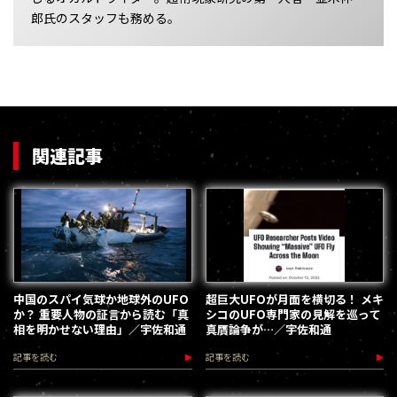
郎氏のスタッフも務める。
関連記事
中国のスパイ気球か地球外のUFO
超巨大UFOが月面を横切る！ メキ
か？ 重要人物の証言から読む「真
シコのUFO専門家の見解を巡って
相を明かせない理由」／宇佐和通
真贋論争が…／宇佐和通
記事を読む
記事を読む