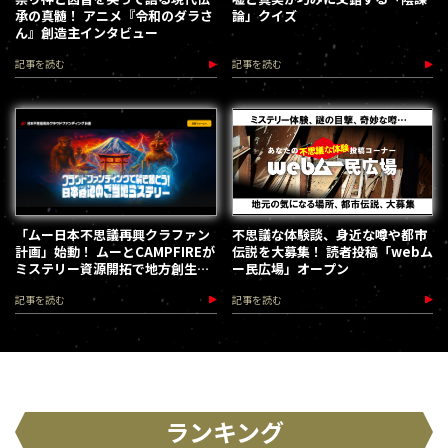
承の真髄！ アニメ『令和のダラさ
論」クイズ
ん』創造主インタビュー
記事を読む
記事を読む
「ムー日本不思議再興クラファン
不思議な体験談、身近な噂や都市
計画」始動！ ムーとCAMPFIREが
伝説を大募集！ 読者投稿「webム
ミステリー資源開拓で地方創生を
ー民広場」オープン
加速します
記事を読む
記事を読む
ランキング