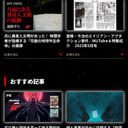
月に異星人文明があった！ 物理学
愛媛・今治のエイリアン・アブダ
者が指摘する「月面の地球外生命
クション事件／MUTube＆特集紹
体」の痕跡
介 2023年5月号
記事を読む
記事を読む
おすすめ記事
祟り神と因習を笑って語る現代伝
嘘と真実が巧みに交錯する「陰謀