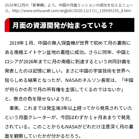
2020年12月の「新華網」より。中国の月面ミッションの成功を伝えるニュー
ス。
http://www.xinhuanet.com/english/2020-12/17/c_139595150_8.htm
月面の資源開発が始まっている？
2019年１月、中国の無人探査機が世界で初めて月の裏側に
ある南極エイトケン盆地の着陸に成功。さらに同年、中国と
ロシアが2026年までに月の南極に到達するという共同計画を
発表したのは記憶に新しい。まさに中国の宇宙技術を世界へ
知らしめる結果となったが、NASAのネルソン長官は、「中国
が何らかの形で月の所有権を主張してくるのではないか」
と、懸念の色を隠せないようだ。
事実、これまでは発生後3年以上経ってから発見されていた
という月面クレーターが、今回はわずか１ヶ月あまりで発見
されている。このことからもNASAがどれだけ注意深く月の裏
面を観察していたかが分かるだろう。