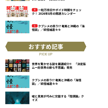
一粒万倍日やボイド時間をチェッ
ク！ 2026年8月の開運カレンダー
クブシメの祟り!? 奄美と沖縄の「海
怪談」／妖怪補遺々々
おすすめ記事
PICK UP
世界を驚かせる謎を厳選紹介!! 「決定版
ムー的世界の新七不思議」発売
クブシメの祟り!? 奄美と沖縄の「海怪
談」／妖怪補遺々々
嘘と真実が巧みに交錯する「陰謀論」ク
イズ