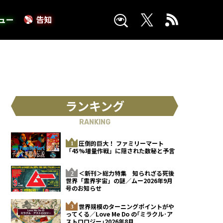
ュー
告知
ランキング
RANKING
圧倒的巨大！ ファミリーマート
「45%増量作戦」に隠された数秘と予言
＜新刊＞総力特集 知られざる死後
世界「霊界宇宙」の謎／ムー2026年9月
号のお知らせ
世界規模のターニングポイントがや
ってくる／Love Me Do の｢ミラクル･ア
ストロロジー｣2026年8月