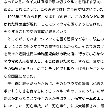
なっている。タイ人は直線で思い切りクルマを飛ばす傾向に
ある。これによって、この近辺では死亡事故が相次いでいた。
1993年ごろのある夜、近隣住民の夢に、この
スタンドに置
かれた祠の主
が現れ、ここにシマウマを置くように告げた。
そうすることで交通事故が減るという。
ところが、それまでシマウマを置く習慣などなく、現在の
ようにどこにもシマウマの置物などなかった。そこでお告げ
を受けた近隣住民は
幼稚園児向けの教材店に行って小さなシ
マウマの人形を購入し、そこに置いた
のだ。すると、確かに
その効果が見られ、のちにテレビでも取り上げられたことか
ら全国区になった。
子供向け教材だったために、そのシマウマの置物は心霊ス
ポットらしさを台なしにするレベルでキッチュだった。だが
効果があったことで多くの人が真似をし、
伝言ゲームのよう
に
いつしか「死亡事故」が「死亡事件」に拡大解釈され、最