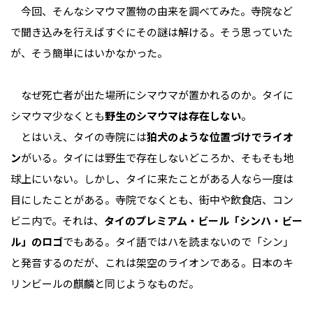
今回、そんなシマウマ置物の由来を調べてみた。寺院など
で聞き込みを行えばすぐにその謎は解ける。そう思っていた
が、そう簡単にはいかなかった。
なぜ死亡者が出た場所にシマウマが置かれるのか。タイに
シマウマ――少なくとも
野生のシマウマは存在しない
。
とはいえ、タイの寺院には
狛犬のような位置づけでライオ
ン
がいる。タイには野生で存在しないどころか、そもそも地
球上にいない。しかし、タイに来たことがある人なら一度は
目にしたことがある。寺院でなくとも、街中や飲食店、コン
ビニ内で。それは、
タイのプレミアム・ビール「シンハ・ビー
ル」のロゴ
でもある。タイ語ではハを読まないので「シン」
と発音するのだが、これは架空のライオンである。日本のキ
リンビールの麒麟と同じようなものだ。