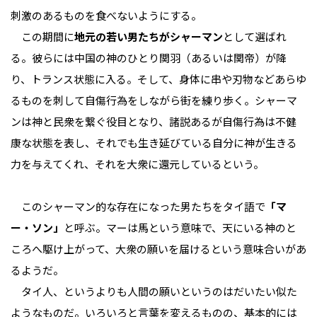
刺激のあるものを食べないようにする。
この期間に
地元の若い男たちがシャーマン
として選ばれ
る。彼らには中国の神のひとり関羽（あるいは関帝）が降
り、トランス状態に入る。そして、身体に串や刃物などあらゆ
るものを刺して自傷行為をしながら街を練り歩く。シャーマ
ンは神と民衆を繋ぐ役目となり、諸説あるが自傷行為は不健
康な状態を表し、それでも生き延びている自分に神が生きる
力を与えてくれ、それを大衆に還元しているという。
このシャーマン的な存在になった男たちをタイ語で
「マ
ー・ソン」
と呼ぶ。マーは馬という意味で、天にいる神のと
ころへ駆け上がって、大衆の願いを届けるという意味合いがあ
るようだ。
タイ人、というよりも人間の願いというのはだいたい似た
ようなものだ。いろいろと言葉を変えるものの、基本的には