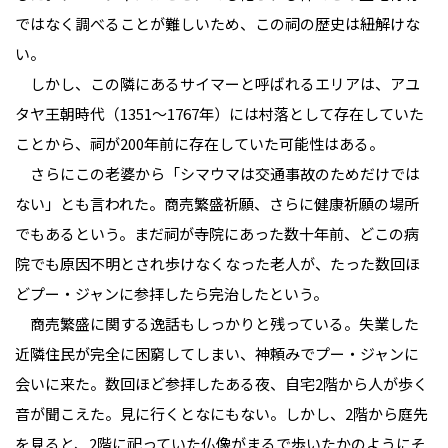
ではなく調べることが難しいため、この祠の歴史は紐解けな
い。
しかし、この隣にあるサイマーと呼ばれるエリアは、アユ
タヤ王朝時代（1351～1767年）には村落として存在していた
ことから、祠が200年前に存在していた可能性はある。
さらにこの老婆から「シマウマは交通事故のためだけでは
ない」とも言われた。商売繁盛祈願、さらに健康祈願の場所
でもあるという。まだ祠が寺院にあった数十年前、どこの病
院でも原因不明とされ歩けなくなった老人が、たった数回ほ
どプー・ジャンに参拝したら完治したという。
商売繁盛に関する逸話もしっかりと残っている。失業した
近隣住民が完全に困窮してしまい、神頼みでプー・ジャンに
会いに来た。数回ほど参拝したある夜、自宅2階から人が歩く
音が聞こえた。見に行くとなにもない。しかし、2階から庭先
を見ると、2階に祀っていた仏像がまるで歩いたかのようにそ