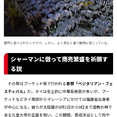
整然と並べられたシマウマ。しかし、よく見ると違う動物も混じっている。
シャーマンに倣って商売繁盛を祈願す
る説
その祭はプーケット県で行われる
奇祭「ベジタリアン・フェ
スティバル」
だ。タイは全土的に中華系移民が多いが、プー
ケットなどタイ南部からマレーシアにかけては福建省出身者
が中心になる。彼らが太陰暦の9月1日から9日まで道教の神で
ある九皇大帝の生誕を祝い、この期間、斎戒沐浴として肉や