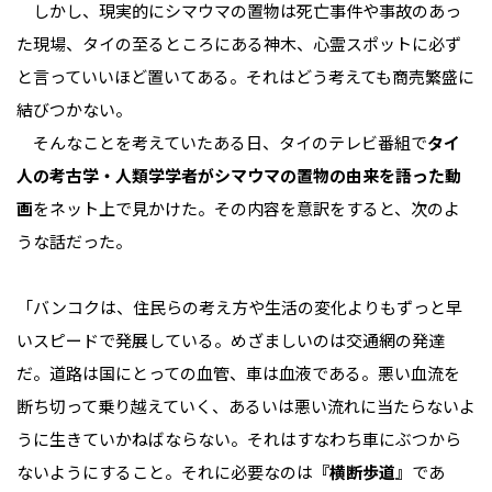
しかし、現実的にシマウマの置物は死亡事件や事故のあっ
た現場、タイの至るところにある神木、心霊スポットに必ず
と言っていいほど置いてある。それはどう考えても商売繁盛に
結びつかない。
そんなことを考えていたある日、タイのテレビ番組で
タイ
人の考古学・人類学学者がシマウマの置物の由来を語った動
画
をネット上で見かけた。その内容を意訳をすると、次のよ
うな話だった。
「バンコクは、住民らの考え方や生活の変化よりもずっと早
いスピードで発展している。めざましいのは交通網の発達
だ。道路は国にとっての血管、車は血液である。悪い血流を
断ち切って乗り越えていく、あるいは悪い流れに当たらないよ
うに生きていかねばならない。それはすなわち車にぶつから
ないようにすること。それに必要なのは
『横断歩道』
であ