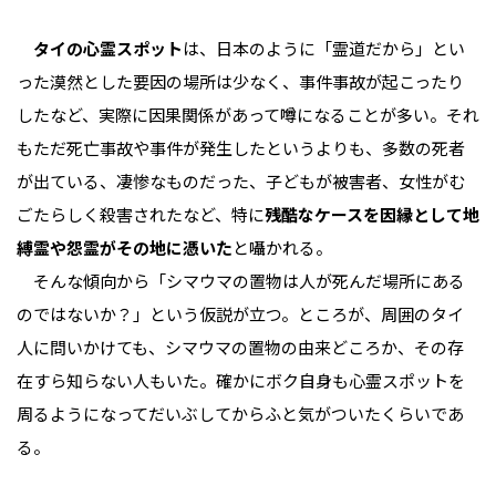
タイの心霊スポット
は、日本のように「霊道だから」とい
った漠然とした要因の場所は少なく、事件事故が起こったり
したなど、実際に因果関係があって噂になることが多い。それ
もただ死亡事故や事件が発生したというよりも、多数の死者
が出ている、凄惨なものだった、子どもが被害者、女性がむ
ごたらしく殺害されたなど、特に
残酷なケースを因縁として地
縛霊や怨霊がその地に憑いた
と囁かれる。
そんな傾向から「シマウマの置物は人が死んだ場所にある
のではないか？」という仮説が立つ。ところが、周囲のタイ
人に問いかけても、シマウマの置物の由来どころか、その存
在すら知らない人もいた。確かにボク自身も心霊スポットを
周るようになってだいぶしてからふと気がついたくらいであ
る。