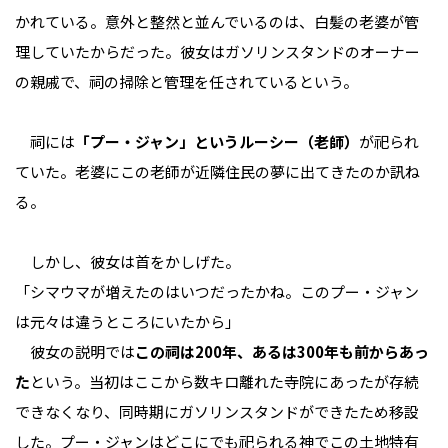
かれている。意外と整然と並んでいるのは、白髪の老婆が管
理していたからだった。彼女はガソリンスタンドのオーナー
の親戚で、祠の掃除と管理を任されているという。
祠には
「プー・ジャン」というルーシー（老師）
が祀られ
ていた。老婆にこの老師が近隣住民の夢に出てきたのか訊ね
る。
しかし、彼女は首をかしげた。
「シマウマが増えたのはいつだったかね。このプー・ジャン
は元々は違うところにいたから」
彼女の説明では
この祠は200年、あるは300年も前からあっ
た
という。当初はここから数キロ離れた寺院にあったが存続
できなくなり、同時期にガソリンスタンドができたため移設
した。プー・ジャンはどこにでも祀られる神でこの土地特有