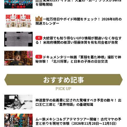
を侵略開始
一粒万倍日やボイド時間をチェック！ 2026年8月の
開運カレンダー
大統領でも知り得ないUFO情報が間違いなく存在す
る！ 米政府機関の根深い隠蔽体質を有名司会者が告発
ドキュメンタリー映画「軍服を着た神様」撮影で神
秘体験！ 「北川将軍」と日本の子孫の日台交流
おすすめ記事
PICK UP
神道霊学の奥義書に記された驚嘆すべき予言の数々！ 出
口王仁三郎と「霊界物語」の基礎知識
ムー旅メキシコ＆グアテマラツアー開催！ 古代マヤの予
言と祈りを現地で体験（2026年11月28日～12月5日）