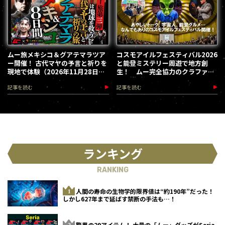
ムー旅メキシコ＆グアテマラツア
コスモアイルフェスティバル2026
ー開催！ 古代マヤの予言と祈りを
と能登ミステリー周遊で地方創
現地で体験（2026年11月28日～
生！ ムー完全協力のクラファン
12月5日）
第３弾が始動
記事を読む
記事を読む
ランキング
RANKING
人間の寿命の生物学的限界値は“約190年”だった！
しかし627年まで延ばす禁断の手法も…！
驚異の29アイテム！ 大量の「ムー」グッズがSeria