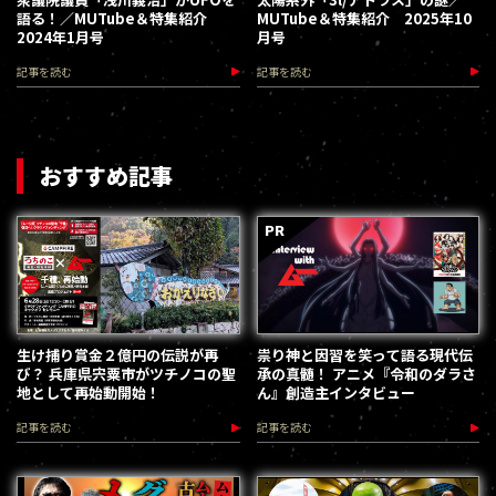
語る！／MUTube＆特集紹介
MUTube＆特集紹介 2025年10
2024年1月号
月号
記事を読む
記事を読む
おすすめ記事
生け捕り賞金２億円の伝説が再
祟り神と因習を笑って語る現代伝
び？ 兵庫県宍粟市がツチノコの聖
承の真髄！ アニメ『令和のダラさ
地として再始動開始！
ん』創造主インタビュー
記事を読む
記事を読む