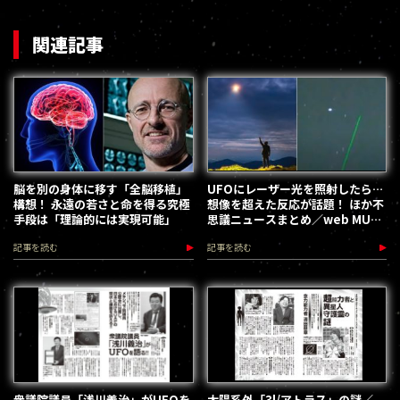
関連記事
脳を別の身体に移す「全脳移植」
UFOにレーザー光を照射したら…
構想！ 永遠の若さと命を得る究極
想像を超えた反応が話題！ ほか不
手段は「理論的には実現可能」
思議ニュースまとめ／web MU
HOT PRESS
記事を読む
記事を読む
衆議院議員「浅川義治」がUFOを
太陽系外「3l/アトラス」の謎／