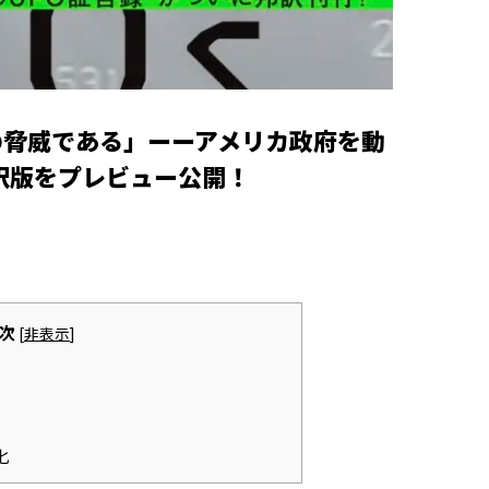
の脅威である」ーーアメリカ政府を動
邦訳版をプレビュー公開！
次
[
非表示
]
化