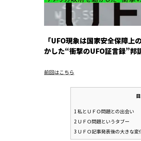
「UFO現象は国家安全保障上
かした“衝撃のUFO証言録”
前回はこちら
目
1
私とＵＦＯ問題との出会い
2
ＵＦＯ問題というタブー
3
ＵＦＯ記事発表後の大きな変