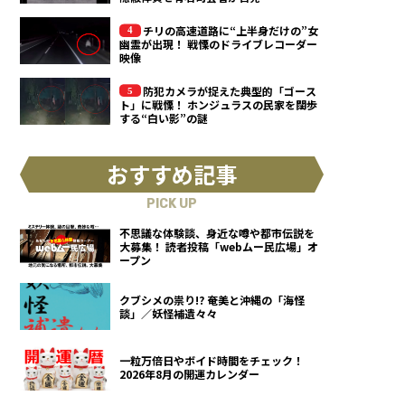
チリの高速道路に“上半身だけの”女
幽霊が出現！ 戦慄のドライブレコーダー
映像
防犯カメラが捉えた典型的「ゴース
ト」に戦慄！ ホンジュラスの民家を闊歩
する“白い影”の謎
おすすめ記事
PICK UP
不思議な体験談、身近な噂や都市伝説を
大募集！ 読者投稿「webムー民広場」オ
ープン
クブシメの祟り!? 奄美と沖縄の「海怪
談」／妖怪補遺々々
一粒万倍日やボイド時間をチェック！
2026年8月の開運カレンダー