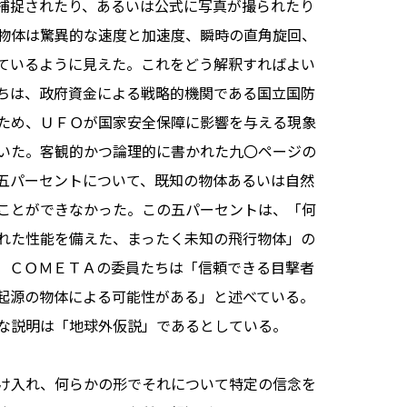
捕捉されたり、あるいは公式に写真が撮られたり
物体は驚異的な速度と加速度、瞬時の直角旋回、
ているように見えた。これをどう解釈すればよい
ちは、政府資金による戦略的機関である国立国防
ため、ＵＦＯが国家安全保障に影響を与える現象
いた。客観的かつ論理的に書かれた九〇ページの
五パーセントについて、既知の物体あるいは自然
ことができなかった。この五パーセントは、「何
れた性能を備えた、まったく未知の飛行物体」の
、ＣＯＭＥＴＡの委員たちは「信頼できる目撃者
起源の物体による可能性がある」と述べている。
な説明は「地球外仮説」であるとしている。
け入れ、何らかの形でそれについて特定の信念を