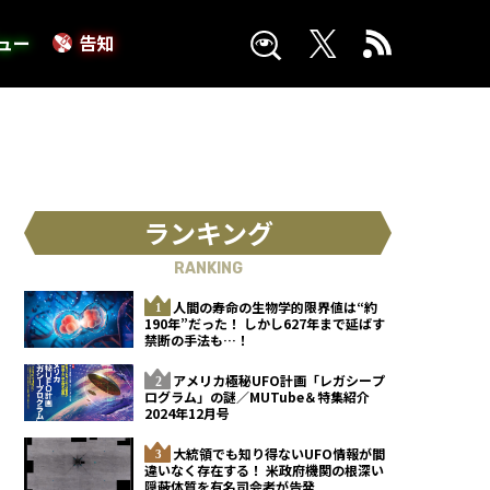
ュー
告知
ランキング
RANKING
人間の寿命の生物学的限界値は“約
190年”だった！ しかし627年まで延ばす
禁断の手法も…！
アメリカ極秘UFO計画「レガシープ
ログラム」の謎／MUTube＆特集紹介
2024年12月号
大統領でも知り得ないUFO情報が間
違いなく存在する！ 米政府機関の根深い
隠蔽体質を有名司会者が告発