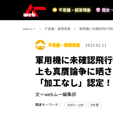
不思議・超常現象
歴史
webムー
不思議・超常現象
軍用機に未確認飛行物
不思議・超常現象
2023.01.11
軍用機に未確認飛行
上も真贋論争に晒さ
「加工なし」認定！
文＝webムー編集部
関連キーワード：
UFO・UAP
米軍