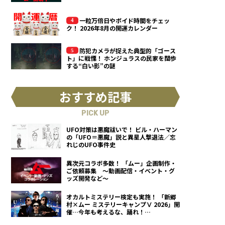
一粒万倍日やボイド時間をチェッ
ク！ 2026年8月の開運カレンダー
防犯カメラが捉えた典型的「ゴース
ト」に戦慄！ ホンジュラスの民家を闊歩
する“白い影”の謎
おすすめ記事
PICK UP
UFO対策は悪魔祓いで！ ビル・ハーマン
の「UFO＝悪魔」説と異星人撃退法／忘
れじのUFO事件史
異次元コラボ多数！ 「ムー」企画制作・
ご依頼募集 ～動画配信・イベント・グ
ッズ開発など～
オカルトミステリー検定も実施！ 「新郷
村×ムー ミステリーキャンプⅤ 2026」開
催…今年も考えるな、踊れ！
（2026.9.12）