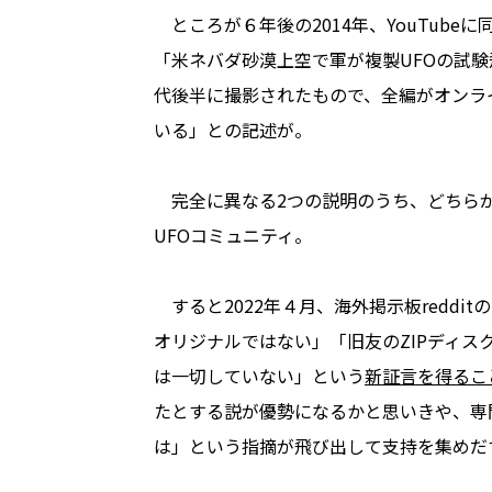
ところが６年後の2014年、YouTub
「米ネバダ砂漠上空で軍が複製UFOの試験飛
代後半に撮影されたもので、全編がオンラ
いる」との記述が。
完全に異なる2つの説明のうち、どちらが
UFOコミュニティ。
すると2022年４月、海外掲示板redditの
オリジナルではない」「旧友のZIPディ
は一切していない」という
新証言を得るこ
たとする説が優勢になるかと思いきや、専
は」という指摘が飛び出して支持を集めだ