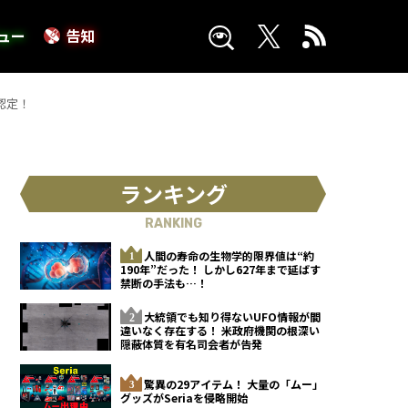
ュー
告知
認定！
ランキング
RANKING
人間の寿命の生物学的限界値は“約
190年”だった！ しかし627年まで延ばす
禁断の手法も…！
大統領でも知り得ないUFO情報が間
違いなく存在する！ 米政府機関の根深い
隠蔽体質を有名司会者が告発
驚異の29アイテム！ 大量の「ムー」
グッズがSeriaを侵略開始