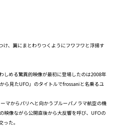
つけ、翼にまとわりつくようにフワフワと浮揚す
しめる驚異的映像が最初に登場したのは2008年
ら見たUFO」のタイトルでfrossaniと名乗るユ
ローマからパリへと向かうブルーパノラマ航空の機
の映像ながら公開直後から大反響を呼び、UFOの
交った。